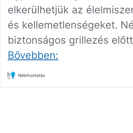
elkerülhetjük az élelmis
és kellemetlenségeket. Né
biztonságos grillezés előt
Ne
Bővebben:
hagyd,
hogy
a
Nébihoktatás
bacik
is
vendégek
legyenek!