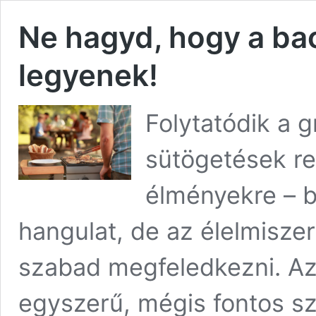
Ne hagyd, hogy a ba
legyenek!
Folytatódik a g
sütögetések r
élményekre – ba
hangulat, de az élelmisze
szabad megfeledkezni. Az
egyszerű, mégis fontos sz