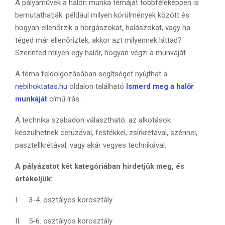
A pályaművek a halőri munka témáját többféleképpen is
bemutathatják: például milyen körülmények között és
hogyan ellenőrzik a horgászokat, halászokat, vagy ha
téged már ellenőriztek, akkor azt milyennek láttad?
Szerinted milyen egy halőr, hogyan végzi a munkáját.
A téma feldolgozásában segítséget nyújthat a
nebihoktatas.hu
oldalon található
Ismerd meg a halőr
munkáját
című írás.
A technika szabadon választható: az alkotások
készülhetnek ceruzával, festékkel, zsírkrétával, szénnel,
pasztellkrétával, vagy akár vegyes technikával.
A pályázatot két kategóriában hirdetjük meg, és
értékeljük:
I. 3-4. osztályos korosztály
II. 5-6. osztályos korosztály