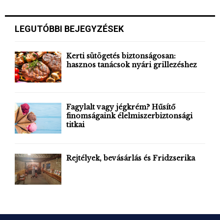
a
S
r
c
E
LEGUTÓBBI BEJEGYZÉSEK
h
f
A
o
Kerti sütögetés biztonságosan:
r
hasznos tanácsok nyári grillezéshez
R
:
C
H
Fagylalt vagy jégkrém? Hűsítő
finomságaink élelmiszerbiztonsági
titkai
Rejtélyek, bevásárlás és Fridzserika