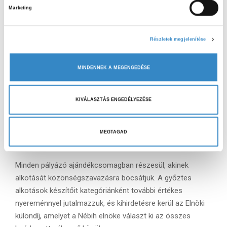
Javaslataink fájlmegosztókra: WeTransfer,
Marketing
r
Mammutmail
u
l
Értékelés:
Részletek megjelenítése
á
A beérkezett rajzokat első körben az Állami Halőri
s
MINDENNEK A MEGENGEDÉSE
k
Szolgálat szakemberei értékelik, majd a kiválasztott
i
alkotásokat közönségszavazásra bocsátják. A
v
közönségszavazást március 5-18. között folytatjuk le, a
KIVÁLASZTÁS ENGEDÉLYEZÉSE
á
Maradék nélkül program Facebook oldalán, amely alapján
l
kialakul a végső rangsor.
a
MEGTAGAD
Nyeremény:
s
z
Minden pályázó ajándékcsomagban részesül, akinek
t
alkotását közönségszavazásra bocsátjuk. A győztes
á
alkotások készítőit kategóriánként további értékes
s
nyereménnyel jutalmazzuk, és kihirdetésre kerül az Elnöki
a
különdíj, amelyet a Nébih elnöke választ ki az összes