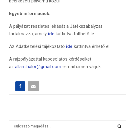
beérkezett pályamű közül.
Egyéb információk:
A pályázat részletes leírását a Játékszabályzat
tartalmazza, amely
ide
kattintva tölthető le.
Az Adatkezelési tájékoztató
ide
kattintva érhető el.
A rajzpályázattal kapcsolatos kérdéseiket
az
allamihalor@gmail.com
e-mail címen várjuk.
S
e