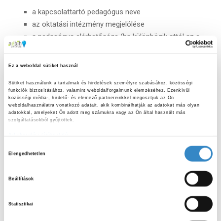
a kapcsolattartó pedagógus neve
az oktatási intézmény megjelölése
a pedagógus elérhetősége (ha különbözik attól az e-
mail címtől, amit a nevezésnél használt)
a tanuló osztálya (pl. 3. a)
Ez a weboldal sütiket használ
a pályamunka címe
Sütiket használunk a tartalmak és hirdetések személyre szabásához, közösségi 
funkciók biztosításához, valamint weboldalforgalmunk elemzéséhez. Ezenkívül 
Kérjük, a gyerekek nevét és elérhetőségét ne tartalmazza
közösségi média-, hirdető- és elemező partnereinkkel megosztjuk az Ön 
weboldalhasználatra vonatkozó adatait, akik kombinálhatják az adatokat más olyan 
az email.
adatokkal, amelyeket Ön adott meg számukra vagy az Ön által használt más 
szolgáltatásokból gyűjtöttek.
A képet csatolmányként vagy fájlmegosztóra feltöltve
Adatkezelési tájékoztató
lehet beküldeni.
H
Elengedhetetlen
o
Csatolmányként küldve a melléklet maximum 5 Mb
z
méretű lehet.
Beállítások
z
Az 5 Mb-ot meghaladó fájl esetén mindenképpen
á
kérjük, valamely fájlmegosztó szolgáltatást vegyék
Statisztikai
j
igénybe, s a linket e-mailen juttassák el hozzánk.
á