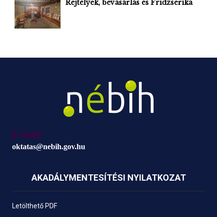
Rejtélyek, bevásárlás és Fridzserika
E-mail:
oktatas@nebih.gov.hu
AKADÁLYMENTESÍTÉSI NYILATKOZAT
Letölthető PDF