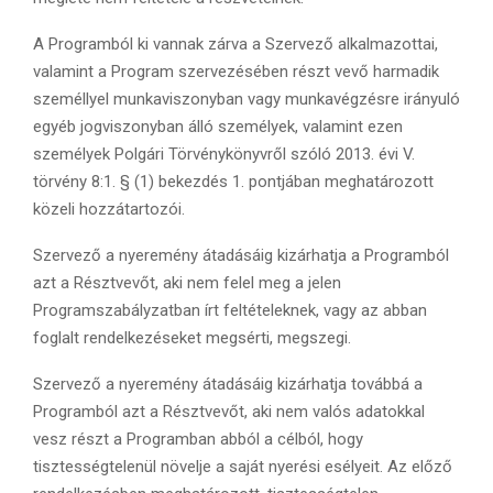
A Programból ki vannak zárva a Szervező alkalmazottai,
valamint a Program szervezésében részt vevő harmadik
személlyel munkaviszonyban vagy munkavégzésre irányuló
egyéb jogviszonyban álló személyek, valamint ezen
személyek Polgári Törvénykönyvről szóló 2013. évi V.
törvény 8:1. § (1) bekezdés 1. pontjában meghatározott
közeli hozzátartozói.
Szervező a nyeremény átadásáig kizárhatja a Programból
azt a Résztvevőt, aki nem felel meg a jelen
Programszabályzatban írt feltételeknek, vagy az abban
foglalt rendelkezéseket megsérti, megszegi.
Szervező a nyeremény átadásáig kizárhatja továbbá a
Programból azt a Résztvevőt, aki nem valós adatokkal
vesz részt a Programban abból a célból, hogy
tisztességtelenül növelje a saját nyerési esélyeit. Az előző