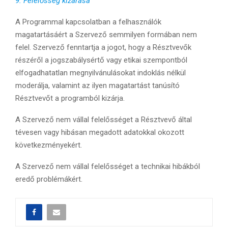
9. Felelősség kizárása
A Programmal kapcsolatban a felhasználók
magatartásáért a Szervező semmilyen formában nem
felel. Szervező fenntartja a jogot, hogy a Résztvevők
részéről a jogszabálysértő vagy etikai szempontból
elfogadhatatlan megnyilvánulásokat indoklás nélkül
moderálja, valamint az ilyen magatartást tanúsító
Résztvevőt a programból kizárja.
A Szervező nem vállal felelősséget a Résztvevő által
tévesen vagy hibásan megadott adatokkal okozott
következményekért.
A Szervező nem vállal felelősséget a technikai hibákból
eredő problémákért.