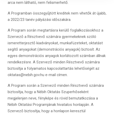
arca nem látható, nem felismerhető.
a
A Programban összegyűjtött kreditek nem vihetők át újabb,
a 2022/23 tanév pályázási időszakára.
A Program során megtartásra kerülő foglalkozásokhoz a
Szervező a Résztvevő számára gyermekeknek szóló
ismeretterjesztő kiadványokat, munkafüzeteket, oktatást
segítő anyagokat (demonstrációs anyagok) biztosít. Az
egyes demonstrációs anyagok korlátozott számban állnak
rendelkezésre. A Szervező minden Résztvevő számára
biztosítja a folyamatos kapcsolattartás lehetőségét az
oktatas@nebih.gov.hu e-mail címen.
A Program során a Szervező minden Résztvevő számára
biztosítja, hogy a Nébih Oktatás Szuperhőseként
megjelenjen neve, fényképe és rövid bemutatkozása a
Nébih Oktatási Programjának hivatalos honlapján. A
Szervező biztosítja, hogy a honlapon keresztül