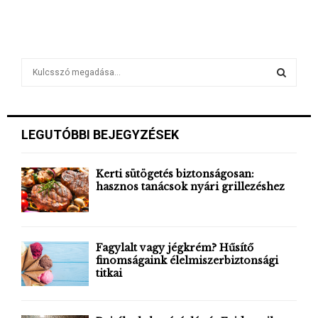
S
e
a
S
r
c
E
LEGUTÓBBI BEJEGYZÉSEK
h
f
A
o
Kerti sütögetés biztonságosan:
r
hasznos tanácsok nyári grillezéshez
R
:
C
H
Fagylalt vagy jégkrém? Hűsítő
finomságaink élelmiszerbiztonsági
titkai