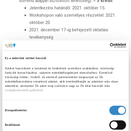
sorrend alapján biztosított lehetőség). =
5 kredit
Jelentkezési határidő: 2021. október 15.
Workshopon való személyes részvétel: 2021.
október 20.
2021. december 17-ig befejezett oktatási
tevékenység
2021. december 19-ig leadott dokumentáció,
kredit elfogadtatási adatlap kitöltése
Ez a weboldal sütiket használ
Egy tevékenység egyidejűleg több kategóriába nem
Sütiket használunk a tartalmak és hirdetések személyre szabásához, közösségi 
sorolható, több kategória kreditpontjai nem vonhatók
funkciók biztosításához, valamint weboldalforgalmunk elemzéséhez. Ezenkívül 
közösségi média-, hirdető- és elemező partnereinkkel megosztjuk az Ön 
össze.
weboldalhasználatra vonatkozó adatait, akik kombinálhatják az adatokat más olyan 
adatokkal, amelyeket Ön adott meg számukra vagy az Ön által használt más 
szolgáltatásokból gyűjtöttek.
A Résztvevő a Program során a megszerzett krediteket
beszámolók, fényképek, óratartás adatainak
Adatkezelési tájékoztató
segítségével tudja elfogadtatni. A beszámolók, fényképek
H
Elengedhetetlen
és az óratartás adatainak beküldése folyamatosan, de
o
legkésőbb a tevékenységet követő hónapban történik a
z
Beállítások
2021/22 tanév során a Nébih Oktatási Programjának
z