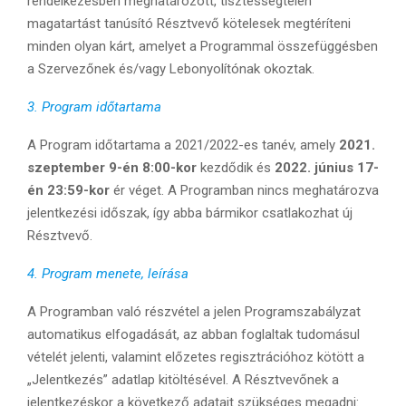
rendelkezésben meghatározott, tisztességtelen
magatartást tanúsító Résztvevő kötelesek megtéríteni
minden olyan kárt, amelyet a Programmal összefüggésben
a Szervezőnek és/vagy Lebonyolítónak okoztak.
3. Program időtartama
A Program időtartama a 2021/2022-es tanév, amely
2021.
szeptember 9-én 8:00-kor
kezdődik és
2022. június 17-
én 23:59-kor
ér véget. A Programban nincs meghatározva
jelentkezési időszak, így abba bármikor csatlakozhat új
Résztvevő.
4. Program menete, leírása
A Programban való részvétel a jelen Programszabályzat
automatikus elfogadását, az abban foglaltak tudomásul
vételét jelenti, valamint előzetes regisztrációhoz kötött a
„Jelentkezés” adatlap kitöltésével. A Résztvevőnek a
jelentkezéskor a következő adatait szükséges megadni: