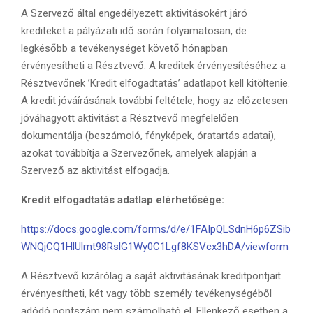
A Szervező által engedélyezett aktivitásokért járó
krediteket a pályázati idő során folyamatosan, de
legkésőbb a tevékenységet követő hónapban
érvényesítheti a Résztvevő. A kreditek érvényesítéséhez a
Résztvevőnek ’Kredit elfogadtatás’ adatlapot kell kitöltenie.
A kredit jóváírásának további feltétele, hogy az előzetesen
jóváhagyott aktivitást a Résztvevő megfelelően
dokumentálja (beszámoló, fényképek, óratartás adatai),
azokat továbbítja a Szervezőnek, amelyek alapján a
Szervező az aktivitást elfogadja.
Kredit elfogadtatás adatlap elérhetősége:
https://docs.google.com/forms/d/e/1FAIpQLSdnH6p6ZSib
WNQjCQ1HlUlmt98RslG1Wy0C1Lgf8KSVcx3hDA/viewform
A Résztvevő kizárólag a saját aktivitásának kreditpontjait
érvényesítheti, két vagy több személy tevékenységéből
adódó pontszám nem számolható el. Ellenkező esetben a