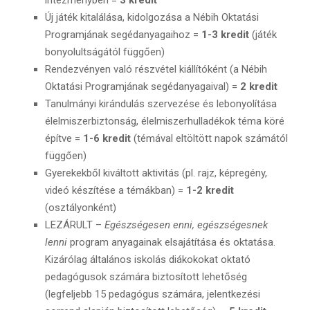
Új játék kitalálása, kidolgozása a Nébih Oktatási
Programjának segédanyagaihoz =
1-3 kredit
(játék
bonyolultságától függően)
Rendezvényen való részvétel kiállítóként (a Nébih
Oktatási Programjának segédanyagaival) =
2 kredit
Tanulmányi kirándulás szervezése és lebonyolítása
élelmiszerbiztonság, élelmiszerhulladékok téma köré
építve =
1-6 kredit
(témával eltöltött napok számától
függően)
Gyerekekből kiváltott aktivitás (pl. rajz, képregény,
videó készítése a témákban) =
1-2 kredit
(osztályonként)
LEZÁRULT –
Egészségesen enni, egészségesnek
lenni
program anyagainak elsajátítása és oktatása.
Kizárólag általános iskolás diákokokat oktató
pedagógusok számára biztosított lehetőség
(legfeljebb 15 pedagógus számára, jelentkezési