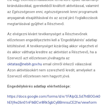
kirándulásokkal, gyerekekből kiváltott aktivitással, valamint
az
Egészségesen enni, egészségesnek lenni
programunk
anyagainak elsajátításával és az azzal járó foglalkozások
megtartásával gyűjthet a Résztvevő.
Az elvégezni kívánt tevékenységet a Résztvevőnek
előzetesen engedélyeztetni kell a ’Engedélykérés’ adatlap
kitöltésével. A tevékenységet kizárólag akkor végezheti el
és akkor válthatja kreditre az aktivitást a Résztvevő, ha a
Szervező azt előzetesen jóváhagyta az
oktatas@nebih.gov.hu
email címről érkező válaszával.
Azon aktivitásokért nem szerezhető kredit, amelyeket a
Szervező előzetesen nem hagyott jóvá.
Engedélykérés adatlap elérhetősége:
https://docs.google.com/forms/d/e/1FAIpQLSd7htBOGvk0
hEfj9w26n01nFtkBCvr8Rk5gbCyBBmrsuCE2fw/viewform