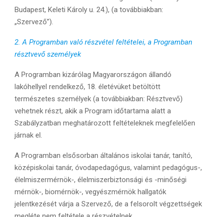
Budapest, Keleti Károly u. 24.), (a továbbiakban:
„Szervező”).
2. A Programban való részvétel feltételei, a Programban
résztvevő személyek
A Programban kizárólag Magyarországon állandó
lakóhellyel rendelkező, 18. életévüket betöltött
természetes személyek (a továbbiakban: Résztvevő)
vehetnek részt, akik a Program időtartama alatt a
Szabályzatban meghatározott feltételeknek megfelelően
járnak el.
A Programban elsősorban általános iskolai tanár, tanító,
középiskolai tanár, óvodapedagógus, valamint pedagógus-,
élelmiszermérnök-, élelmiszerbiztonsági és -minőségi
mérnök-, biomérnök-, vegyészmérnök hallgatók
jelentkezését várja a Szervező, de a felsorolt végzettségek
megléte nem feltétele a részvételnek.