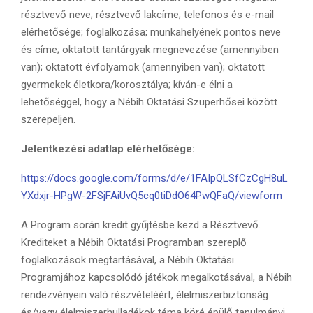
résztvevő neve; résztvevő lakcíme; telefonos és e-mail
elérhetősége; foglalkozása; munkahelyének pontos neve
és címe; oktatott tantárgyak megnevezése (amennyiben
van); oktatott évfolyamok (amennyiben van); oktatott
gyermekek életkora/korosztálya; kíván-e élni a
lehetőséggel, hogy a Nébih Oktatási Szuperhősei között
szerepeljen.
Jelentkezési adatlap elérhetősége:
https://docs.google.com/forms/d/e/1FAIpQLSfCzCgH8uL
YXdxjr-HPgW-2FSjFAiUvQ5cq0tiDdO64PwQFaQ/viewform
A Program során kredit gyűjtésbe kezd a Résztvevő.
Krediteket a Nébih Oktatási Programban szereplő
foglalkozások megtartásával, a Nébih Oktatási
Programjához kapcsolódó játékok megalkotásával, a Nébih
rendezvényein való részvételéért, élelmiszerbiztonság
és/vagy élelmiszerhulladékok téma köré épülő tanulmányi