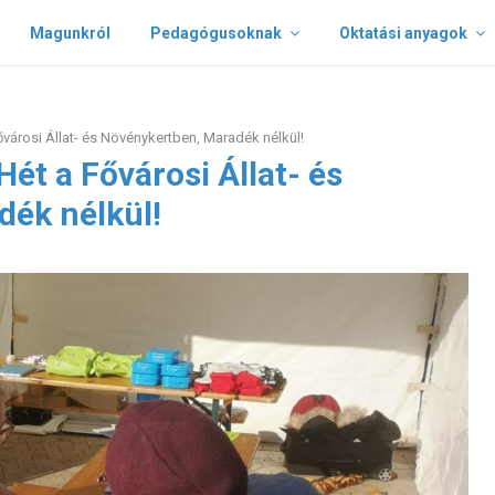
Magunkról
Pedagógusoknak
Oktatási anyagok
városi Állat- és Növénykertben, Maradék nélkül!
ét a Fővárosi Állat- és
ék nélkül!