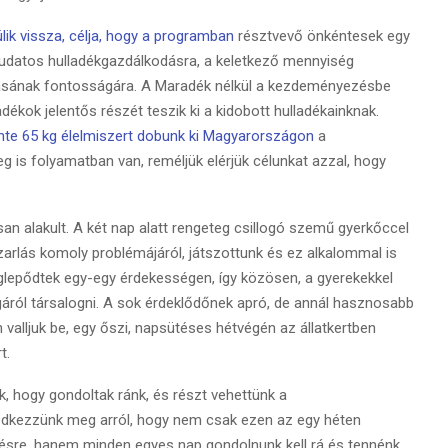
lik vissza, célja, hogy a programban
résztvevő önkéntesek egy
a tudatos hulladékgazdálkodásra, a keletkező mennyiség
ásának fontosságára. A Maradék nélkül a kezdeményezésbe
ladékok jelentős részét teszik ki a kidobott hulladékainknak.
nte 65 kg élelmiszert dobunk ki Magyarországon
a
g is folyamatban van, reméljük elérjük célunkat azzal, hogy
san alakult. A két nap alatt rengeteg csillogó szemű gyerkőccel
azarlás komoly problémájáról, játszottunk és ez alkalommal is
glepődtek egy-egy érdekességen, így közösen, a gyerekekkel
ágáról társalogni. A sok érdeklődőnek apró, de annál hasznosabb
 valljuk be, egy őszi, napsütéses hétvégén az állatkertben
t.
, hogy gondoltak ránk, és részt vehettünk a
edkezzünk meg arról, hogy nem csak ezen az egy héten
ésre, hanem minden egyes nap gondolnunk kell rá és tennénk