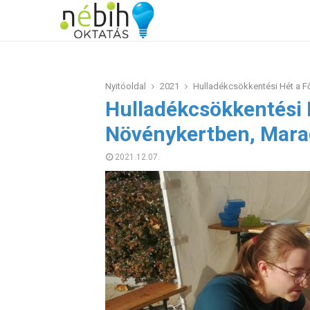
Nyitóoldal
2021
Hulladékcsökkentési Hét a Fő
Hulladékcsökkentési H
Növénykertben, Marad
2021.12.07.