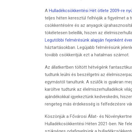
A
Hulladékcsökkentési Hét ötlete 2009-re nyú
teljes héten keresztül felhívják a figyelmet 
csökkentésére és az anyagok újrahasznosít
tökéletesen beleillik, hiszen az élelmiszerhul
Legutóbbi felmérésünk alapján fejenként éve
háztartásokban. Legújabb felmérésünk jelenle
tovább csökkentjük ezt a hatalmas számot.
Az állatkertben töltött hétvégénk fantasztiku
tudtunk leülni és beszélgetni az élelmiszerp
egymástól tanultunk. A szülők is gyakran me
karöltve tudtunk az élelmiszerhulladékok vil
ajándékokkal igyekeztünk kedveskedni, hiszen
rengeteg más érdekesség is felfedezésre vár
Köszönjük a Fővárosi Állat- és Növénykertnek
Hulladékcsökkentési Héten 2021-ben. Ne fel
szükséges odafigyelnünk a hulladékcsökkent