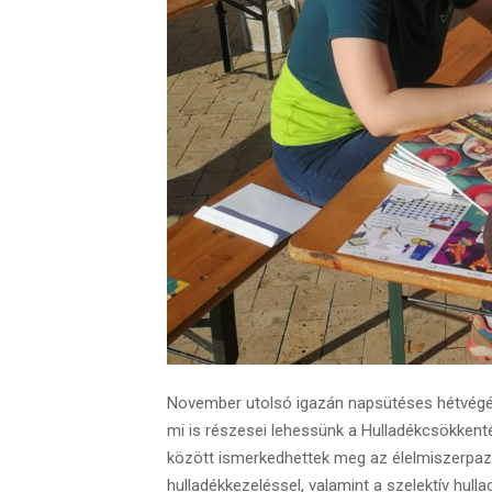
November utolsó igazán napsütéses hétvégéj
mi is részesei lehessünk a Hulladékcsökkenté
között ismerkedhettek meg az élelmiszerpaza
hulladékkezeléssel, valamint a szelektív hulla