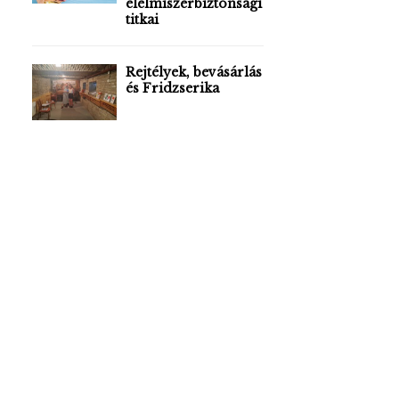
élelmiszerbiztonsági
titkai
Rejtélyek, bevásárlás
és Fridzserika