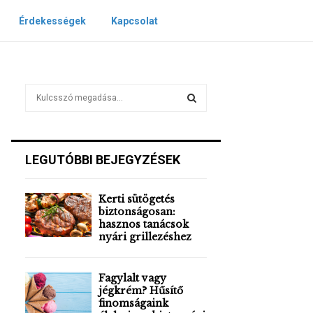
Érdekességek
Kapcsolat
S
e
a
S
r
c
E
LEGUTÓBBI BEJEGYZÉSEK
h
f
A
o
Kerti sütögetés
r
R
biztonságosan:
:
hasznos tanácsok
nyári grillezéshez
C
H
Fagylalt vagy
jégkrém? Hűsítő
finomságaink