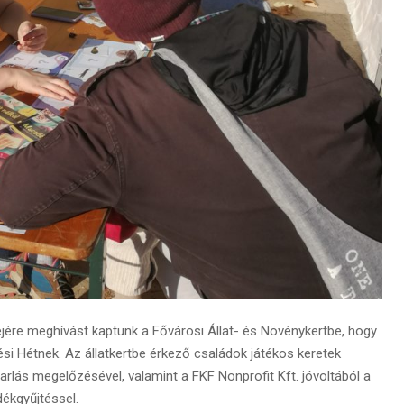
ére meghívást kaptunk a Fővárosi Állat- és Növénykertbe, hogy
si Hétnek. Az állatkertbe érkező családok játékos keretek
rlás megelőzésével, valamint a FKF Nonprofit Kft. jóvoltából a
dékgyűjtéssel.