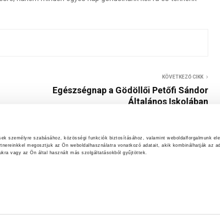
KÖVETKEZŐ CIKK
Egészségnap a Gödöllői Petőfi Sándor
Általános Iskolában
ések személyre szabásához, közösségi funkciók biztosításához, valamint weboldalforgalmunk el
rtnereinkkel megosztjuk az Ön weboldalhasználatra vonatkozó adatait, akik kombinálhatják az ad
ra vagy az Ön által használt más szolgáltatásokból gyűjtöttek.
AKADÁLYMENTESÍTÉSI NYILATKOZAT