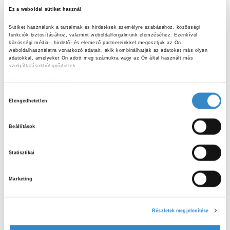
belerázódni a dolgokba, hiszen nagyon tetszett a
Ez a weboldal sütiket használ
foglalkozás még az óvó néniknek is.”
Sütiket használunk a tartalmak és hirdetések személyre szabásához, közösségi 
funkciók biztosításához, valamint weboldalforgalmunk elemzéséhez. Ezenkívül 
Köszönjük szépen ezúton is a foglalkozást és a
közösségi média-, hirdető- és elemező partnereinkkel megosztjuk az Ön 
weboldalhasználatra vonatkozó adatait, akik kombinálhatják az adatokat más olyan 
beszámolót is.
adatokkal, amelyeket Ön adott meg számukra vagy az Ön által használt más 
szolgáltatásokból gyűjtöttek.
A későbbiekben is érdemes lesz figyelni az oldalunkat,
Adatkezelési tájékoztató
hiszen még több olyan beszámolót osztunk meg az elmúlt
H
időből, amelyet a Nagyköveti Programba jelentkezők
Elengedhetetlen
o
osztottak meg velünk a különböző ovikban, iskolákban tett
z
látogatásaikról.
Beállítások
z
á
Statisztikai
j
á
Marketing
r
u
ELŐZŐ CIKK
l
Neked mi a kedvenc halból készült ételed?
Részletek megjelenítése
á
s