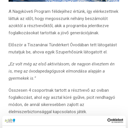
A Nagyköveti Program félidejéhez értünk, így elérkezettnek
láttuk az időt, hogy megosszunk néhány beszámolót
azoktól a résztvevőktől, akik a programba jelentkezve
foglalkozásokat tartottak a jövő generációjának.
Először a Tiszanánai Tündérkert Óvodában tett látogatást
mutatjuk be, ahova egyik Szuperhősünk látogatott el.
„Ez volt még az első aktivitásom, de nagyon élveztem én
is, meg az óvodapedagógusok elmondása alapján a
gyermekek is.”
Összesen 4 csoportnak tartott a résztvevő az oviban
foglalkozást, ahol egy asztal köré gyűlve, picit rendhagyó
módon, de annál sikeresebben zajlott az
élelmiszerbiztonsággal kapcsolatos játék.
„Van még mit tanulnom, de igyekszem minél jobban