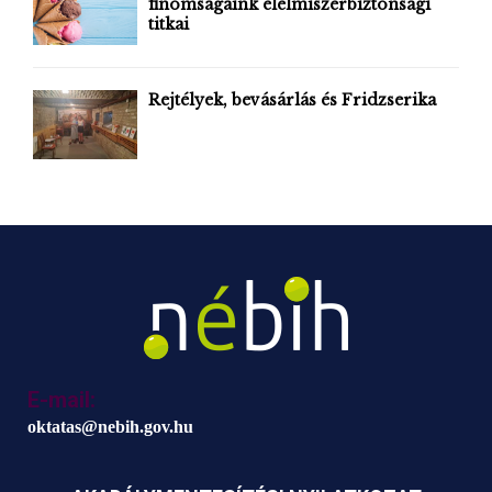
finomságaink élelmiszerbiztonsági
titkai
Rejtélyek, bevásárlás és Fridzserika
E-mail:
oktatas@nebih.gov.hu