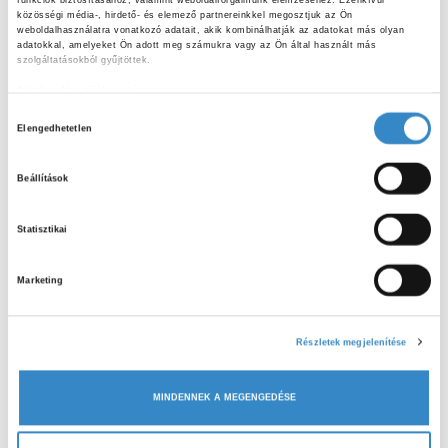
otthon. Azért a házikedvencekről szóló beszélgetés
közösségi média-, hirdető- és elemező partnereinkkel megosztjuk az Ön 
számukra is tartogatott új ismereteket, amelyeket játékos
weboldalhasználatra vonatkozó adatait, akik kombinálhatják az adatokat más olyan 
adatokkal, amelyeket Ön adott meg számukra vagy az Ön által használt más 
formában, közös mondókával, vers felolvasással
szolgáltatásokból gyűjtöttek.
mélyítettek el. A lelkes ovisok végezetül apróbb
Adatkezelési tájékoztató
ajándékokat is kaptak, amely emléke segít feleleveníteni a
H
beszélgetés tartalmát.
Elengedhetetlen
o
z
Beállítások
z
á
Statisztikai
j
á
ELŐZŐ CIKK
Marketing
r
Felkészülés a Fenntarthatósági Témahétre
u
l
Részletek megjelenítése
á
KÖVETKEZŐ CIKK
s
Szakképesítő vizsgára készülve
MINDENNEK A MEGENGEDÉSE
k
i