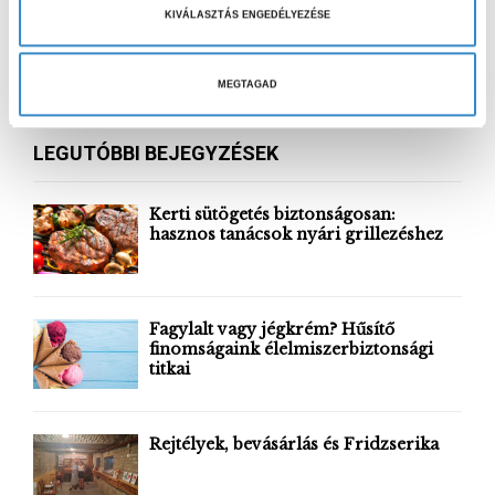
v
KIVÁLASZTÁS ENGEDÉLYEZÉSE
á
S
l
e
a
MEGTAGAD
a
S
s
r
z
c
E
LEGUTÓBBI BEJEGYZÉSEK
h
t
f
A
á
o
Kerti sütögetés biztonságosan:
s
r
hasznos tanácsok nyári grillezéshez
R
a
:
C
H
Fagylalt vagy jégkrém? Hűsítő
finomságaink élelmiszerbiztonsági
titkai
Rejtélyek, bevásárlás és Fridzserika