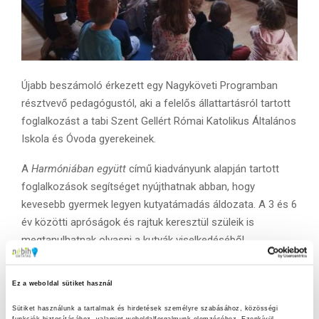
Újabb beszámoló érkezett egy Nagyköveti Programban
résztvevő pedagógustól, aki a felelős állattartásról tartott
foglalkozást a tabi Szent Gellért Római Katolikus Általános
Iskola és Óvoda gyerekeinek.
A
Harmóniában együtt
című kiadványunk alapján tartott
foglalkozások segítséget nyújthatnak abban, hogy
kevesebb gyermek legyen kutyatámadás áldozata. A 3 és 6
év közötti apróságok és rajtuk keresztül szüleik is
megtanulhatnak olvasni a kutyák viselkedéséből,
reakcióiból, hogy elkerülhessék a veszélyes helyzeteket.
Ez a weboldal sütiket használ
A foglalkozás során kiderült, hogy a gyerekek már sok
ismerettel rendelkeztek, hiszen többüknek van kutyusa
Sütiket használunk a tartalmak és hirdetések személyre szabásához, közösségi 
funkciók biztosításához, valamint weboldalforgalmunk elemzéséhez. Ezenkívül 