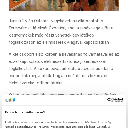
Június 15-én Oktatási Nagykövetünk ellátogatott a
Terézvárosi Játékvár Óvodába, ahol a tanév vége előtt a
kisgyermekek még részt vehettek egy játékos
foglalkozáson az élelmiszerek világával kapcsolatban.
A két csoport első körben a bevásárlás folyamatával és az
ezzel kapcsolatos élelmiszerbiztonsági kérdésekkel
foglalkoztak. A közös bevásárlólista összeállítás után a
csoportok megvitatták, hogyan is érdemes bizonyos
élelmiszereket otthon tárolni.
Külön öröm volt látni, mennyire izgatottak és érdeklődőek
a gyerekek, mindenki igyekezett részt venni a
beszélgetésben, játékban.
Ez a weboldal sütiket használ
Az élelmiszerekkel való ismerkedést követően szóba került
Sütiket használunk a tartalmak és hirdetések személyre szabásához, közösségi 
funkciók biztosításához, valamint weboldalforgalmunk elemzéséhez. Ezenkívül 