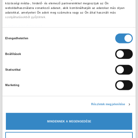
a helyes kézmosás és a higiénia fontossága is, amelyről
közösségi média-, hirdető- és elemező partnereinkkel megosztjuk az Ön 
egy dalocska segítségével tanulhattak az ovisok. A
weboldalhasználatra vonatkozó adatait, akik kombinálhatják az adatokat más olyan 
adatokkal, amelyeket Ön adott meg számukra vagy az Ön által használt más 
foglalkozás végén az óvónénik szétosztották az
szolgáltatásokból gyűjtöttek.
ajándékcsomagokat, amelyeket a program keretein belül
Adatkezelési tájékoztató
kaptak a gyerekek.
H
Elengedhetetlen
o
z
Beállítások
z
á
Statisztikai
j
ELŐZŐ CIKK
á
Sikeresen zárult az Oktatási Nagyköveti
Marketing
r
Program
u
l
Részletek megjelenítése
KÖVETKEZŐ CIKK
á
Balassagyarmati ovis csoport
s
MINDENNEK A MEGENGEDÉSE
k
i
v