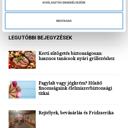
KIVÁLASZTÁS ENGEDÉLYEZÉSE
á
S
l
e
a
a
MEGTAGAD
S
r
s
c
z
E
LEGUTÓBBI BEJEGYZÉSEK
h
t
f
A
á
o
Kerti sütögetés biztonságosan:
s
r
hasznos tanácsok nyári grillezéshez
R
a
:
C
H
Fagylalt vagy jégkrém? Hűsítő
finomságaink élelmiszerbiztonsági
titkai
Rejtélyek, bevásárlás és Fridzserika