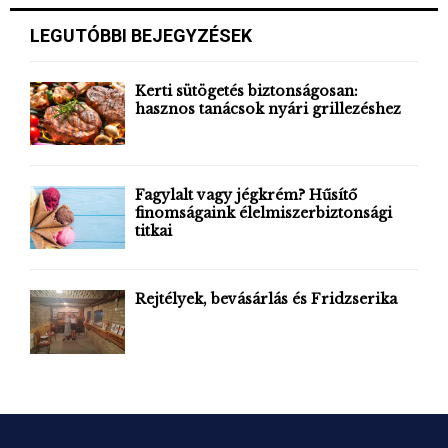
r
c
E
LEGUTÓBBI BEJEGYZÉSEK
h
f
A
o
Kerti sütögetés biztonságosan:
r
hasznos tanácsok nyári grillezéshez
R
:
C
H
Fagylalt vagy jégkrém? Hűsítő
finomságaink élelmiszerbiztonsági
titkai
Rejtélyek, bevásárlás és Fridzserika