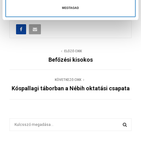
a
Különdíjasok:
https://bit.ly/3QUgYy5
MEGTAGAD
s
z
t
á
s
ELŐZŐ CIKK
a
Befőzési kisokos
KÖVETKEZŐ CIKK
Kóspallagi táborban a Nébih oktatási csapata
S
e
a
S