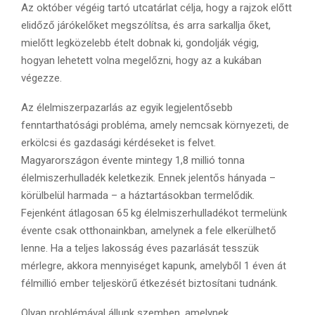
Az október végéig tartó utcatárlat célja, hogy a rajzok előtt
elidőző járókelőket megszólítsa, és arra sarkallja őket,
mielőtt legközelebb ételt dobnak ki, gondolják végig,
hogyan lehetett volna megelőzni, hogy az a kukában
végezze.
Az élelmiszerpazarlás az egyik legjelentősebb
fenntarthatósági probléma, amely nemcsak környezeti, de
erkölcsi és gazdasági kérdéseket is felvet.
Magyarországon évente mintegy 1,8 millió tonna
élelmiszerhulladék keletkezik. Ennek jelentős hányada –
körülbelül harmada – a háztartásokban termelődik.
Fejenként átlagosan 65 kg élelmiszerhulladékot termelünk
évente csak otthonainkban, amelynek a fele elkerülhető
lenne. Ha a teljes lakosság éves pazarlását tesszük
mérlegre, akkora mennyiséget kapunk, amelyből 1 éven át
félmillió ember teljeskörű étkezését biztosítani tudnánk.
Olyan problémával állunk szemben, amelynek