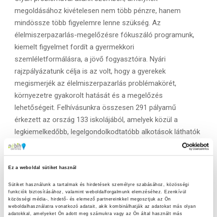
megoldásához kivételesen nem több pénzre, hanem
mindössze több figyelemre lenne szükség. Az
élelmiszerpazarlás-megelőzésre fókuszáló programunk,
kiemelt figyelmet fordít a gyermekkori
szemléletformálásra, a jövő fogyasztóira. Nyári
rajzpályázatunk célja is az volt, hogy a gyerekek
megismerjék az élelmiszerpazarlás problémakörét,
környezetre gyakorolt hatását és a megelőzés
lehetőségeit. Felhívásunkra összesen 291 pályamű
érkezett az ország 133 iskolájából, amelyek közül a
legkiemelkedőbb, legelgondolkodtatóbb alkotások láthatók
az utcatárlaton.
A kiállítás megnyitójával összekötött díjátadón Dr. Oravecz
Ez a weboldal sütiket használ
Márton, a Nébih elnöke a rajzok kapcsán kiemelte, hogy a
Sütiket használunk a tartalmak és hirdetések személyre szabásához, közösségi 
kis alkotók épp úgy szemlélik az élelmiszerpazarlás
funkciók biztosításához, valamint weboldalforgalmunk elemzéséhez. Ezenkívül 
problémakörét, ahogy azt mindenkinek kellene, és ez
közösségi média-, hirdető- és elemező partnereinkkel megosztjuk az Ön 
weboldalhasználatra vonatkozó adatait, akik kombinálhatják az adatokat más olyan 
reményre ad okot a jövőre tekintve. Dr. Kasza Gyula
adatokkal, amelyeket Ön adott meg számukra vagy az Ön által használt más 