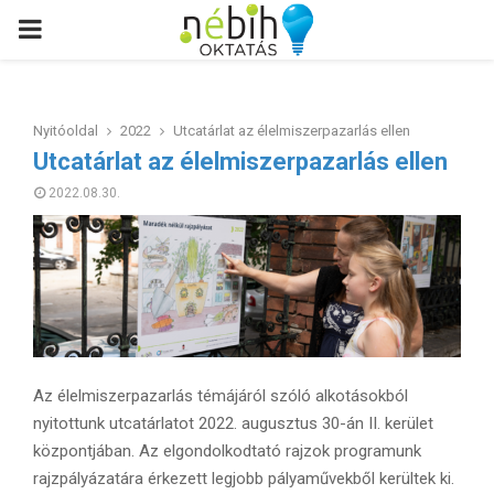
PRIMARY
MENU
Nyitóoldal
2022
Utcatárlat az élelmiszerpazarlás ellen
Utcatárlat az élelmiszerpazarlás ellen
2022.08.30.
Az élelmiszerpazarlás témájáról szóló alkotásokból
nyitottunk utcatárlatot 2022. augusztus 30-án II. kerület
központjában. Az elgondolkodtató rajzok programunk
rajzpályázatára érkezett legjobb pályaművekből kerültek ki.