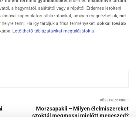
 Az
etilént termelő gyümölcsöket
érdemes
elkülönítve tartani
tól, a hagymától, salátától vagy a répától. Érdemes letölteni
lalásával kapcsolatos táblázatainkat, amiben megnézhetjük,
mit
helyre tenni. Ha így tároljuk a friss terményeket,
sokkal tovább
kárba.
Letölthető táblázatainkat megtaláljátok a
KÖVETKEZŐ CIKK
i
Morzsapakli – Milyen élelmiszereket
szoktál megmosni mielőtt megeszed?