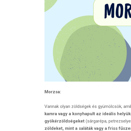
Morzsa:
Vannak olyan zöldségek és gyümölcsök, am
kamra vagy a konyhapult az ideális helyük
gyökérzöldségeket
(sárgarépa, petrezsely
zöldeket, mint a saláták vagy a friss fűs