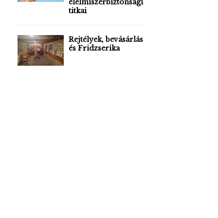
élelmiszerbiztonsági
titkai
Rejtélyek, bevásárlás
és Fridzserika