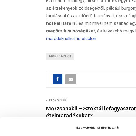
Ezért nem mindegy,
miket tárolunk együtt
!
az érzékenyebb zöldségektől, például burgonyá
tárolással és az utóérő termények összefog
hol kell tárolni
, és mit mivel nem szabad egy 
megőrzik minőségüket
, és kevesebb megy 
maradeknelkul.hu oldalon!
MORZSAPAKLI
ELŐZŐ CIKK
Morzsapakli – Szoktál lefagyasztan
ételmaradékokat?
Ez a weboldal sütiket használ