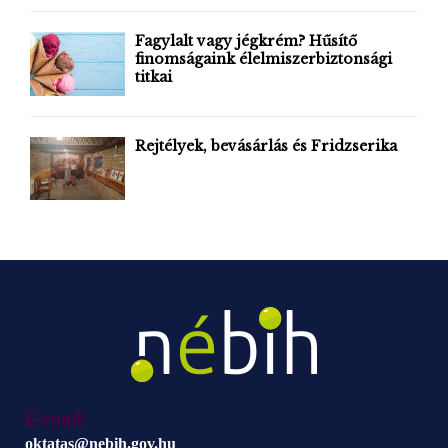
H
Fagylalt vagy jégkrém? Hűsítő
finomságaink élelmiszerbiztonsági
titkai
Rejtélyek, bevásárlás és Fridzserika
E-mail:
oktatas@nebih.gov.hu