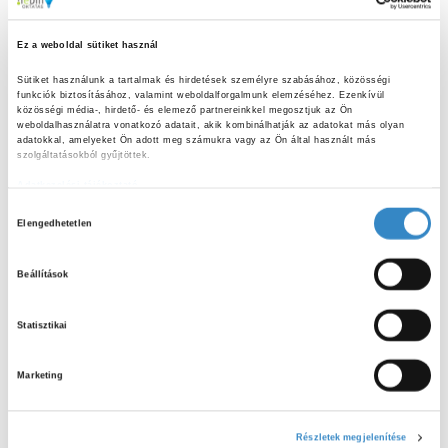
felső ujjperce jó irányadó – ennyi olaj elegendő egy-
egy adag megpirításához.
Ez a weboldal sütiket használ
Sütiket használunk a tartalmak és hirdetések személyre szabásához, közösségi 
Mogyoróvaj, lekvár és hasonló kencék: Egy személyre
funkciók biztosításához, valamint weboldalforgalmunk elemzéséhez. Ezenkívül 
közösségi média-, hirdető- és elemező partnereinkkel megosztjuk az Ön 
kb. két teáskanálnyi mennyiséggel számoljunk.
weboldalhasználatra vonatkozó adatait, akik kombinálhatják az adatokat más olyan 
adatokkal, amelyeket Ön adott meg számukra vagy az Ön által használt más 
szolgáltatásokból gyűjtöttek.
Ha biztosra akarunk menni, érdemes konyhai mérleget
Adatkezelési tájékoztató
használni.
További infomációkért látogass el Maradék
H
nélkül oldalára.
Elengedhetetlen
o
z
Beállítások
MORZSAPAKLI
z
á
Statisztikai
j
á
Marketing
r
u
ELŐZŐ CIKK
l
Morzsapakli – Termőföldtől az asztalig –
Részletek megjelenítése