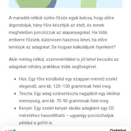
A maradék nélküli sütés-főzés egyik kulcsa, hogy előre
átgondoljuk, hány főre készítjük az ételt, és ennek
megfelelően porciózzuk az alapanyagokat. Ha több
emberre főzünk, különösen hasznos lehet, ha előre
lemérjük az adagokat. De hogyan kalkuláljunk fejenként?
Akár mérleg nélkül, szemmértékkel is jól lehet becsülni az
adagokat néhány praktikus trükk segítségével:
Hús: Egy főre körülbelül egy szappan méretű szelet
elegendő, ami kb. 120–150 grammnak felel meg.
Tészta: Egy adag száraztészta nagyjából egy ökölnyi
mennyiség, ami kb. 70-90 grammnak felel meg.
Kenyér: Egy szelet kenyér ideális adagként egy CD
méretéhez hasonlítható – ugyanígy porciózhatjuk
például a gofrit is.
Olaj: Ha olajat adagolunk sütéshez, a hüvelykujjunk