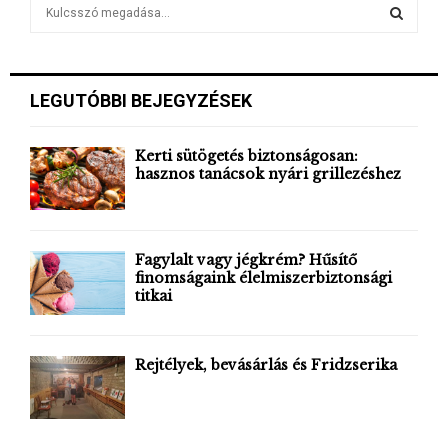
S
e
a
S
r
c
E
LEGUTÓBBI BEJEGYZÉSEK
h
f
A
o
Kerti sütögetés biztonságosan:
r
hasznos tanácsok nyári grillezéshez
R
:
C
H
Fagylalt vagy jégkrém? Hűsítő
finomságaink élelmiszerbiztonsági
titkai
Rejtélyek, bevásárlás és Fridzserika