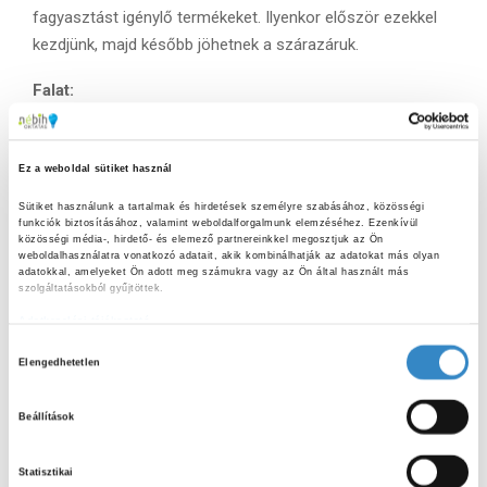
fagyasztást igénylő termékeket. Ilyenkor először ezekkel
kezdjünk, majd később jöhetnek a szárazáruk.
Falat:
A fagyasztott termékeket érdemes egymáshoz közel, egy
helyre tenni a kosárban. Vásárlás előtt ne felejtsük el
Ez a weboldal sütiket használ
magunkkal vinni a hűtőtáskát sem, hiszen így
Sütiket használunk a tartalmak és hirdetések személyre szabásához, közösségi 
csökkenthetjük annak esélyét, hogy a fagyasztott áruk
funkciók biztosításához, valamint weboldalforgalmunk elemzéséhez. Ezenkívül 
közösségi média-, hirdető- és elemező partnereinkkel megosztjuk az Ön 
felengedjenek hazafelé.
weboldalhasználatra vonatkozó adatait, akik kombinálhatják az adatokat más olyan 
adatokkal, amelyeket Ön adott meg számukra vagy az Ön által használt más 
Lakoma:
szolgáltatásokból gyűjtöttek.
Adatkezelési tájékoztató
A FEFO-elv lényege, hogy mindig a lejárati idő szerint
H
legrégebbi terméket használjuk fel először. A rendszeres
Elengedhetetlen
o
ellenőrzéssel, a termékek átrendezésével csökkenthetjük a
z
pazarlást. Vásárláskor és otthon a tárolás során is
Beállítások
z
érdemes figyelni erre az elvre: a későbbi lejáratú
á
termékeket tegyük hátra, a korábbi lejáratúakat pedig előre,
Statisztikai
j