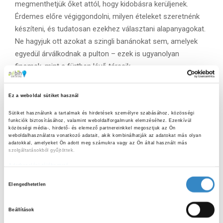
megmenthetjük őket attól, hogy kidobásra kerüljenek.
Érdemes előre végiggondolni, milyen ételeket szeretnénk
készíteni, és tudatosan ezekhez választani alapanyagokat.
Ne hagyjuk ott azokat a szingli banánokat sem, amelyek
egyedül árválkodnak a pulton – ezek is ugyanolyan
finomak, mint a fürtben lévő társaik.
Lakoma:
Ez a weboldal sütiket használ
Évente Magyarországon 570 ezer tonna élelmiszerhulladék
Sütiket használunk a tartalmak és hirdetések személyre szabásához, közösségi 
keletkezik, amelyből 205 ezer tonna tiszta pazarlás, vagyis
funkciók biztosításához, valamint weboldalforgalmunk elemzéséhez. Ezenkívül 
közösségi média-, hirdető- és elemező partnereinkkel megosztjuk az Ön 
még fogyasztható élelmiszer kerül a kukába. Fejenként
weboldalhasználatra vonatkozó adatait, akik kombinálhatják az adatokat más olyan 
adatokkal, amelyeket Ön adott meg számukra vagy az Ön által használt más 
évente közel 60 kg ételt pazarolunk, amelyből 21,5 kg
szolgáltatásokból gyűjtöttek.
megelőzhető lenne. Az elmúlt hét évben sikerült 35%-kal
Adatkezelési tájékoztató
csökkenteni a pazarlást, de további tudatos vásárlásra és
H
felelősségteljes felhasználásra van szükség a problémák
Elengedhetetlen
o
enyhítése érdekében.
z
Beállítások
z
Az ilyen tudatos választásokkal aktívan csökkentjük az