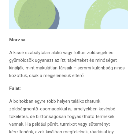
Morzsa:
A kissé szabálytalan alakú vagy foltos zöldségek és
gyümölcsök ugyanazt az ízt, tápértéket és minőséget
kínálják, mint makulátlan társaik – semmi különbség nincs
közöttük, csak a megjelenésük eltérő.
Falat:
A boltokban egyre több helyen találkozhatunk
zöldségmentő-csomagokkal is, amelyekben kevésbé
tökéletes, de biztonságosan fogyasztható termékek
vannak. Ha például pürét, turmixot vagy süteményt
készítenénk, ezek kiválóan megfelelnek, ráadásul így