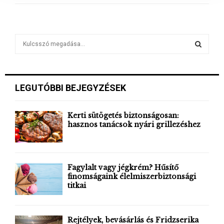
a
S
e
a
S
r
c
E
LEGUTÓBBI BEJEGYZÉSEK
h
f
A
o
Kerti sütögetés biztonságosan:
r
hasznos tanácsok nyári grillezéshez
R
:
C
H
Fagylalt vagy jégkrém? Hűsítő
finomságaink élelmiszerbiztonsági
titkai
Rejtélyek, bevásárlás és Fridzserika