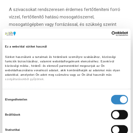
A szivacsokat rendszeresen érdemes fertőtleníteni forró
vízzel, fertőtlenítő hatású mosogatószerrel,
mosogatógépben vagy forrázással, és szükség szerint
cserélni. A konyharuhákat magas hőfokon, lehetőleg külön
mossuk, és vasaljuk ki.
Ez a weboldal sütiket használ
Lakoma:
Sütiket használunk a tartalmak és hirdetések személyre szabásához, közösségi 
funkciók biztosításához, valamint weboldalforgalmunk elemzéséhez. Ezenkívül 
Kutatások szerint a
Salmonella
hosszabb ideig képes
közösségi média-, hirdető- és elemező partnereinkkel megosztjuk az Ön 
életben maradni a szivacsban, mint a kefében, ezért
weboldalhasználatra vonatkozó adatait, akik kombinálhatják az adatokat más olyan 
adatokkal, amelyeket Ön adott meg számukra vagy az Ön által használt más 
különösen fontos a rendszeres tisztítás. Ha lehetőség van
szolgáltatásokból gyűjtöttek.
rá, válasszunk antimikrobiális bevonatú, természetes
Adatkezelési tájékoztató
anyagú vagy komposztálható alternatívákat, amelyek
H
Elengedhetetlen
egyszerre higiénikusak és fenntarthatóak. Ezek az
o
egyszerű, de hatékony lépések segítenek megőrizni a
z
Beállítások
konyha tisztaságát, csökkentik az élelmiszerrel
z
kapcsolatos fertőzések kockázatát, és hozzájárulnak a
á
Statisztikai
biztonságos ételkészítéshez.
j