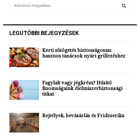
S
e
a
S
r
c
E
LEGUTÓBBI BEJEGYZÉSEK
h
f
A
o
Kerti sütögetés biztonságosan:
r
hasznos tanácsok nyári grillezéshez
R
:
C
H
Fagylalt vagy jégkrém? Hűsítő
finomságaink élelmiszerbiztonsági
titkai
Rejtélyek, bevásárlás és Fridzserika