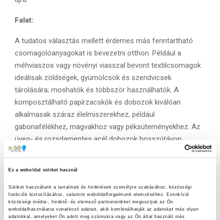
Falat:
A tudatos választás mellett érdemes más fenntartható
csomagolóanyagokat is bevezetni otthon. Például a
méhviaszos vagy növényi viasszal bevont textilcsomagok
ideálisak zöldségek, gyümölcsök és szendvicsek
tárolására; moshatók és többször használhatók. A
komposztálható papírzacskók és dobozok kiválóan
alkalmasak száraz élelmiszerekhez, például
gabonafélékhez, magvakhoz vagy péksüteményekhez. Az
üveg- és rozsdamentes acél dobozok hosszútávon
használhatók, tökéletesek maradékok vagy előre
elkészített ételek tárolására, és akár fagyaszthatók is. A
Ez a weboldal sütiket használ
befőttes üvegek újrahasználhatók liszt, rizs, cukor vagy
más alapanyagok tárolására, de akár lekvár és savanyúság
Sütiket használunk a tartalmak és hirdetések személyre szabásához, közösségi 
funkciók biztosításához, valamint weboldalforgalmunk elemzéséhez. Ezenkívül 
készítésére is.
közösségi média-, hirdető- és elemező partnereinkkel megosztjuk az Ön 
weboldalhasználatra vonatkozó adatait, akik kombinálhatják az adatokat más olyan 
adatokkal, amelyeket Ön adott meg számukra vagy az Ön által használt más 