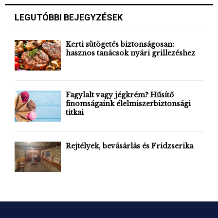
r
c
E
LEGUTÓBBI BEJEGYZÉSEK
h
f
A
o
Kerti sütögetés biztonságosan:
r
hasznos tanácsok nyári grillezéshez
R
:
C
H
Fagylalt vagy jégkrém? Hűsítő
finomságaink élelmiszerbiztonsági
titkai
Rejtélyek, bevásárlás és Fridzserika