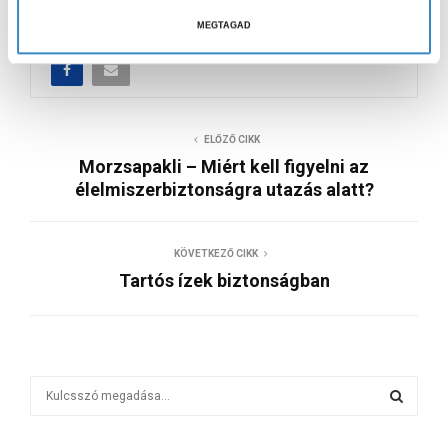
MORZSAPAKLI
a
MEGTAGAD
s
z
t
á
ELŐZŐ CIKK
s
Morzsapakli – Miért kell figyelni az
a
élelmiszerbiztonságra utazás alatt?
KÖVETKEZŐ CIKK
Tartós ízek biztonságban
S
e
a
S