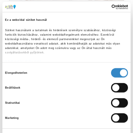
2025
Érdekességek
Nagy sikerrel zárult az idei
Ez a weboldal sütiket használ
KonyhaKontroll diákvetélkedő
Sütiket használunk a tartalmak és hirdetések személyre szabásához, közösségi 
Végetért a Nemzeti Élelmiszerlánc-biztonsági Hivatal
funkciók biztosításához, valamint weboldalforgalmunk elemzéséhez. Ezenkívül 
Oktatási Programjának idei KonyhaKontroll vetélkedője. Az
közösségi média-, hirdető- és elemező partnereinkkel megosztjuk az Ön 
weboldalhasználatra vonatkozó adatait, akik kombinálhatják az adatokat más olyan 
online megmérettetés október 6-26. között zajlott az Okos
adatokkal, amelyeket Ön adott meg számukra vagy az Ön által használt más 
Doboz KonyhaKontroll oldalán. 7.-12. évfolyamos diákok...
szolgáltatásokból gyűjtöttek.
Adatkezelési tájékoztató
H
Elengedhetetlen
o
S
z
e
Beállítások
z
a
S
á
r
Statisztikai
j
c
E
LEGUTÓBBI BEJEGYZÉSEK
á
h
Marketing
f
r
A
o
Kerti sütögetés biztonságosan:
u
hasznos tanácsok nyári grillezéshez
r
R
l