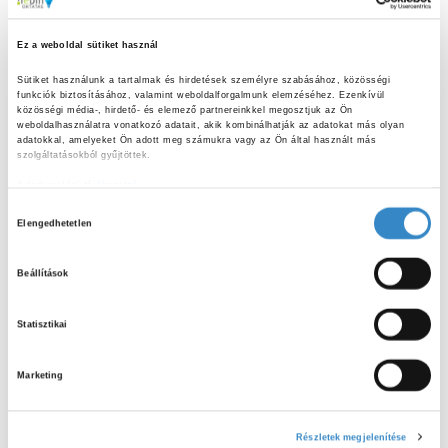
https://portal.nebih.gov.hu/documents/10182/886114/Mes
eHabbal_02_19.pdf/732de294-e792-6bcd-3abb-
Ez a weboldal sütiket használ
f4329ac904cd
Sütiket használunk a tartalmak és hirdetések személyre szabásához, közösségi 
Az általános iskolák ingyenesen igényelhetnek 35
funkciók biztosításához, valamint weboldalforgalmunk elemzéséhez. Ezenkívül 
közösségi média-, hirdető- és elemező partnereinkkel megosztjuk az Ön 
nyomtatott példányt a könyvtáruk számára az alábbi
weboldalhasználatra vonatkozó adatait, akik kombinálhatják az adatokat más olyan 
elérhetőségen:
oktatas@eteltcsakokosan.hu
adatokkal, amelyeket Ön adott meg számukra vagy az Ön által használt más 
szolgáltatásokból gyűjtöttek.
Adatkezelési tájékoztató
H
Elengedhetetlen
o
z
Beállítások
z
á
Statisztikai
j
á
Marketing
r
u
l
Részletek megjelenítése