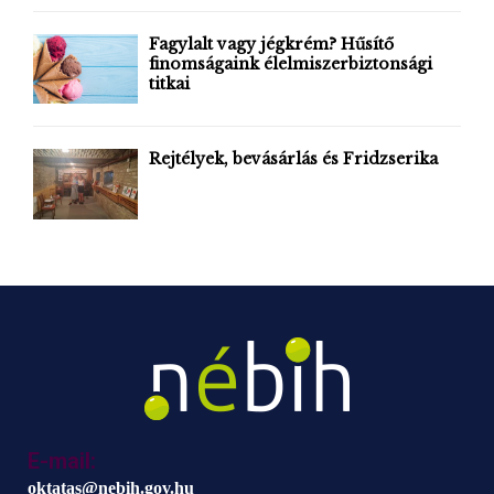
H
Fagylalt vagy jégkrém? Hűsítő
finomságaink élelmiszerbiztonsági
titkai
Rejtélyek, bevásárlás és Fridzserika
E-mail:
oktatas@nebih.gov.hu