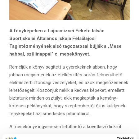
A fényképeken a Lajosmizsei Fekete István
Sportiskolai Általános Iskola Felsőlajosi
Tagintézményének alsó tagozatosai bújják a „Mese
habbal, szülinappal” c. mesekönyvet.
Reméljük a könyv segített a gyerekeknek abban, hogy
jobban megismerjék az ételkészítés során felmerülhető
élelmiszerbiztonsági veszélyeket, és azok megelőzésének
lehetőségeit. Köszönjük nekik a kedves képeket, emellett
biztatunk minden osztályt, akik megkapták a kemény-
kötéses példányokat, hogy szeptembertől ők is küldjenek
fényképeket az ismerkedés pillanatairól.
A mesekönyv ingyenesen letölthető a következő linkről: