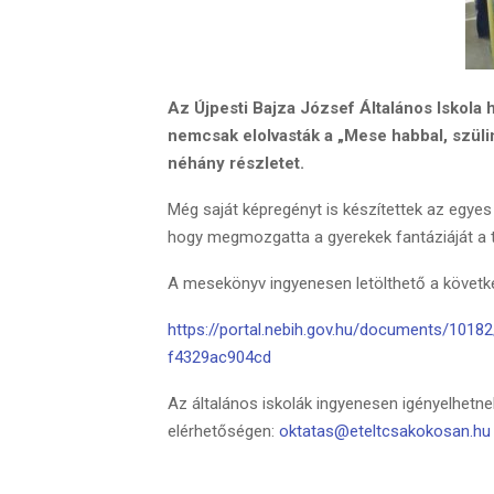
Az Újpesti Bajza József Általános Iskola 
nemcsak elolvasták a „Mese habbal, szüli
néhány részletet.
Még saját képregényt is készítettek az egyes
hogy megmozgatta a gyerekek fantáziáját a t
A mesekönyv ingyenesen letölthető a következ
https://portal.nebih.gov.hu/documents/10
f4329ac904cd
Az általános iskolák ingyenesen igényelhetn
elérhetőségen:
oktatas@eteltcsakokosan.hu