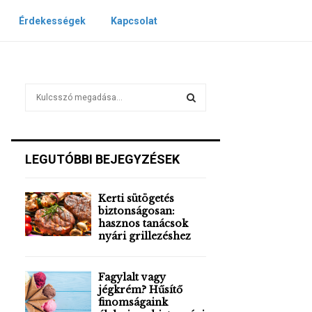
Érdekességek
Kapcsolat
S
e
a
S
r
c
E
LEGUTÓBBI BEJEGYZÉSEK
h
f
A
o
Kerti sütögetés
r
R
biztonságosan:
:
hasznos tanácsok
nyári grillezéshez
C
H
Fagylalt vagy
jégkrém? Hűsítő
finomságaink