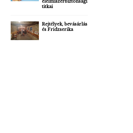
élelmiszerbiztonsági
titkai
Rejtélyek, bevásárlás
és Fridzserika