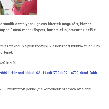
harmadik osztályosai igazán kitettek magukért, hiszen
nappal” című mesekönyvet, hanem el is játszottak belőle
 fejezetekből. Nagyon köszönjük a beküldött munkákat, örülünk,
örténet.
ő linkről:
182/886114/MeseHabbal_02_19.pdf/732de294-e792-6bcd-3abb-
ek 35 nyomtatott példányt a könyvtáruk számára az alábbi