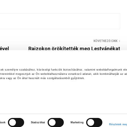
KÖVETKEZŐ CIKK
ével
Rajzokon örökítették meg Lestyánékat
ések személyre szabásához, közösségi funkciók biztosításához, valamint weboldalforgalmunk el
rtnereinkkel megosztjuk az Ön weboldalhasználatra vonatkozó adatait, akik kombinálhatják az ad
ra vagy az Ön által használt más szolgáltatásokból gyűjtöttek.
AKADÁLYMENTESÍTÉSI NYILATKOZAT
tások
Statisztikai
Marketing
Részletek meg
Letölthető PDF