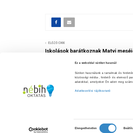
ELŐZŐ CIKK
Iskolások barátkoznak Matyi meséj
Ez a weboldal sütiket használ
Sütiket használunk a tartalmak és hirdet
közösségi média-, hirdető- és elemező pa
adatokkal, amelyeket Ön adott meg számuk
Adatkezelési tájékoztató
H
E-mail:
Elengedhetetlen
Beállí
o