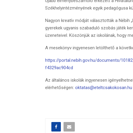
Újabb élménybeszámoló érkezett a Hivatalunk
Székhelyintézményének egyik pedagógusa kü
Nagyon kreatív módját választották a Nébih 
gyerekek ugyanis szabaduló szobás játék ke
üzeneteivel. Köszönjük az iskolának, hogy me
A mesekönyv ingyenesen letölthető a következ
https://portal.nebih.gov.hu/documents/10
f4329ac904cd
Az általános iskolák ingyenesen igényelhetn
elérhetőségen:
oktatas@eteltcsakokosan.h