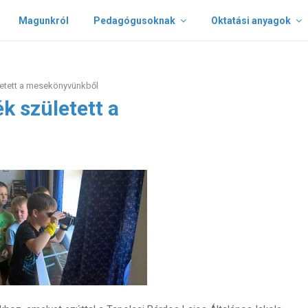
Magunkról
Pedagógusoknak
Oktatási anyagok
etett a mesekönyvünkből
k született a