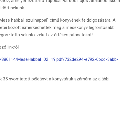
hoz, amelyet ezúttal a Tapolcai Bárdos Lajos Általános Iskola
ldött nekünk.
„Mese habbal, szülinappal” című könyvének feldolgozására. A
retei között ismerkedhettek meg a mesekönyv legfontosabb
gosztotta velünk ezeket az értékes pillanatokat!
ő linkről:
182/886114/MeseHabbal_02_19.pdf/732de294-e792-6bcd-3abb-
ek 35 nyomtatott példányt a könyvtáruk számára az alábbi
u