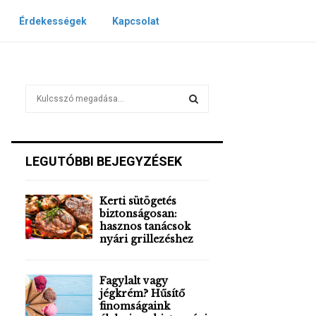
Érdekességek
Kapcsolat
S
e
a
S
r
c
E
LEGUTÓBBI BEJEGYZÉSEK
h
f
A
o
Kerti sütögetés
r
R
biztonságosan:
:
hasznos tanácsok
nyári grillezéshez
C
H
Fagylalt vagy
jégkrém? Hűsítő
finomságaink