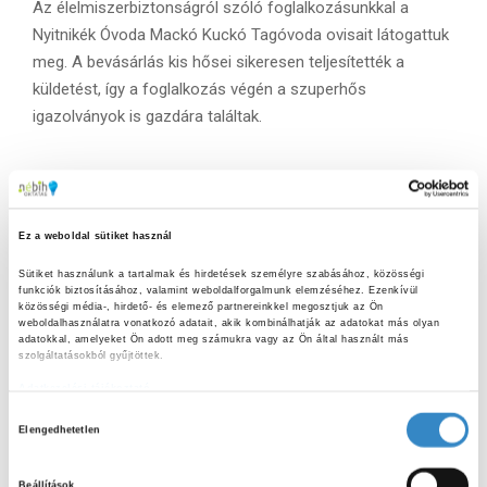
Az élelmiszerbiztonságról szóló foglalkozásunkkal a
Nyitnikék Óvoda Mackó Kuckó Tagóvoda ovisait látogattuk
meg. A bevásárlás kis hősei sikeresen teljesítették a
küldetést, így a foglalkozás végén a szuperhős
igazolványok is gazdára találtak.
Ez a weboldal sütiket használ
Sütiket használunk a tartalmak és hirdetések személyre szabásához, közösségi 
funkciók biztosításához, valamint weboldalforgalmunk elemzéséhez. Ezenkívül 
közösségi média-, hirdető- és elemező partnereinkkel megosztjuk az Ön 
weboldalhasználatra vonatkozó adatait, akik kombinálhatják az adatokat más olyan 
adatokkal, amelyeket Ön adott meg számukra vagy az Ön által használt más 
szolgáltatásokból gyűjtöttek.
ELŐZŐ CIKK
Igazi kis profi csapat
Adatkezelési tájékoztató
H
Elengedhetetlen
o
KÖVETKEZŐ CIKK
z
Beállítások