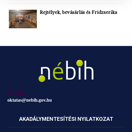
s
a
Rejtélyek, bevásárlás és Fridzserika
E-mail:
oktatas@nebih.gov.hu
AKADÁLYMENTESÍTÉSI NYILATKOZAT