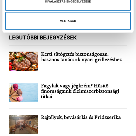
KIVÁLASZTÁS ENGEDÉLYEZÉSE
á
S
l
e
a
a
MEGTAGAD
S
r
s
c
E
z
LEGUTÓBBI BEJEGYZÉSEK
h
t
f
A
á
o
Kerti sütögetés biztonságosan:
s
r
hasznos tanácsok nyári grillezéshez
R
a
:
C
H
Fagylalt vagy jégkrém? Hűsítő
finomságaink élelmiszerbiztonsági
titkai
Rejtélyek, bevásárlás és Fridzserika