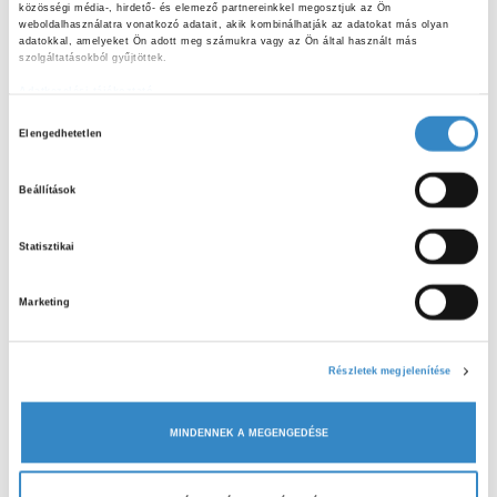
valamint Facebook és Instagram oldalunkat!
közösségi média-, hirdető- és elemező partnereinkkel megosztjuk az Ön 
weboldalhasználatra vonatkozó adatait, akik kombinálhatják az adatokat más olyan 
adatokkal, amelyeket Ön adott meg számukra vagy az Ön által használt más 
Érdekelne egy hasonló foglalkozás? Írj e-mailt
szolgáltatásokból gyűjtöttek.
a
oktatas@nebih.gov.hu
címre!
Adatkezelési tájékoztató
H
Elengedhetetlen
o
z
Beállítások
z
á
Statisztikai
j
ELŐZŐ CIKK
Tábori tanóra a Börzsöny ölelésében
á
Marketing
r
u
KÖVETKEZŐ CIKK
l
Részletek megjelenítése
Kecskemét harmadszor, mert három a magyar
á
igazság!
s
MINDENNEK A MEGENGEDÉSE
k
i
v