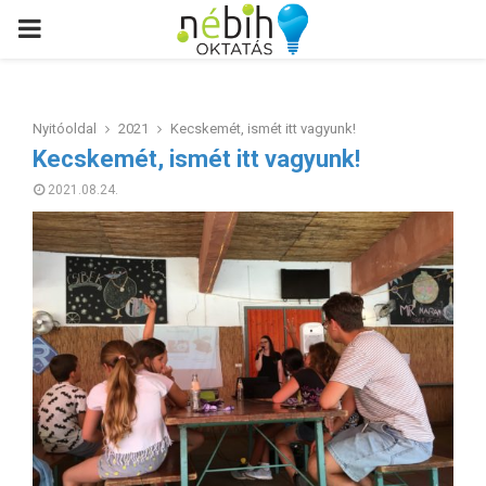
PRIMARY
MENU
Nyitóoldal
2021
Kecskemét, ismét itt vagyunk!
Kecskemét, ismét itt vagyunk!
2021.08.24.