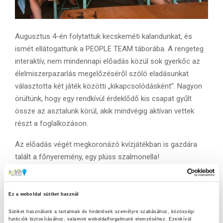
Augusztus 4-én folytattuk kecskeméti kalandunkat, és
ismét ellátogattunk a PEOPLE TEAM táborába. A rengeteg
interaktív, nem mindennapi előadás közül sok gyerkőc az
élelmiszerpazarlás megelőzéséről szóló eladásunkat
választotta két játék közötti „kikapcsolódásként”. Nagyon
örültünk, hogy egy rendkívül érdeklődő kis csapat gyűlt
össze az asztalunk körül, akik mindvégig aktívan vettek
részt a foglalkozáson.
Az előadás végét megkoronázó kvízjátékban is gazdára
talált a főnyeremény, egy plüss szalmonella!
Ha szeretnétek részletesebben megismerni az
élelmiszerpazarlás és
élelmiszerhulladékok világát,
Ez a weboldal sütiket használ
böngésszétek a www.maradeknelkul.hu
és
Sütiket használunk a tartalmak és hirdetések személyre szabásához, közösségi 
a
www.nebihoktatas.hu oldalon található kiadványainkat
,
funkciók biztosításához, valamint weboldalforgalmunk elemzéséhez. Ezenkívül 