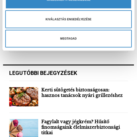
k
KÖVETKEZŐ CIKK
i
A nyár utolsó foglalkozása
v
KIVÁLASZTÁS ENGEDÉLYEZÉSE
á
l
a
MEGTAGAD
S
s
e
z
a
S
t
r
á
c
E
LEGUTÓBBI BEJEGYZÉSEK
h
s
f
a
A
o
Kerti sütögetés biztonságosan:
r
hasznos tanácsok nyári grillezéshez
R
:
C
H
Fagylalt vagy jégkrém? Hűsítő
finomságaink élelmiszerbiztonsági
titkai