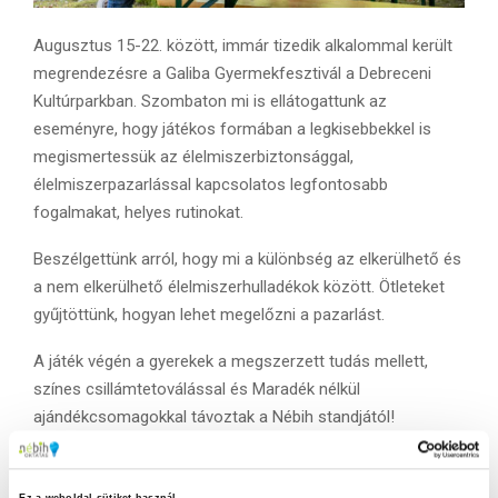
Augusztus 15-22. között, immár tizedik alkalommal került
megrendezésre a Galiba Gyermekfesztivál a Debreceni
Kultúrparkban. Szombaton mi is ellátogattunk az
eseményre, hogy játékos formában a legkisebbekkel is
megismertessük az élelmiszerbiztonsággal,
élelmiszerpazarlással kapcsolatos legfontosabb
fogalmakat, helyes rutinokat.
Beszélgettünk arról, hogy mi a különbség az elkerülhető és
a nem elkerülhető élelmiszerhulladékok között. Ötleteket
gyűjtöttünk, hogyan lehet megelőzni a pazarlást.
A játék végén a gyerekek a megszerzett tudás mellett,
színes csillámtetoválással és Maradék nélkül
ajándékcsomagokkal távoztak a Nébih standjától!