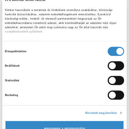
Ez a weboldal sütiket használ
Sütiket használunk a tartalmak és hirdetések személyre szabásához, közösségi 
funkciók biztosításához, valamint weboldalforgalmunk elemzéséhez. Ezenkívül 
közösségi média-, hirdető- és elemező partnereinkkel megosztjuk az Ön 
weboldalhasználatra vonatkozó adatait, akik kombinálhatják az adatokat más olyan 
adatokkal, amelyeket Ön adott meg számukra vagy az Ön által használt más 
szolgáltatásokból gyűjtöttek.
Adatkezelési tájékoztató
H
Elengedhetetlen
o
z
Beállítások
z
á
Statisztikai
j
á
Marketing
r
ELŐZŐ CIKK
u
Kecskemét harmadszor, mert három a magyar
l
igazság!
Részletek megjelenítése
á
s
MINDENNEK A MEGENGEDÉSE