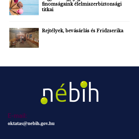
finomságaink élelmiszerbiztonsági
titkai
Rejtélyek, bevásárlás és Fridzserika
E-mail:
oktatas@nebih.gov.hu