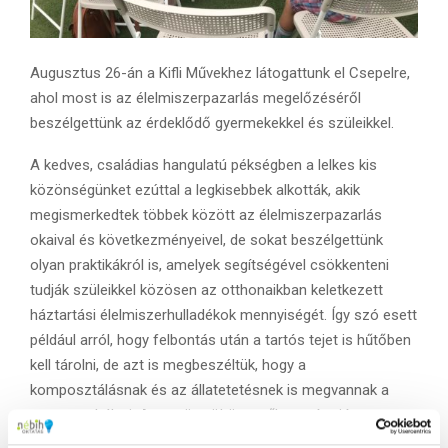
Augusztus 26-án a Kifli Művekhez látogattunk el Csepelre,
ahol most is az élelmiszerpazarlás megelőzéséről
beszélgettünk az érdeklődő gyermekekkel és szüleikkel.
A kedves, családias hangulatú pékségben a lelkes kis
közönségünket ezúttal a legkisebbek alkották, akik
megismerkedtek többek között az élelmiszerpazarlás
okaival és következményeivel, de sokat beszélgettünk
olyan praktikákról is, amelyek segítségével csökkenteni
tudják szüleikkel közösen az otthonaikban keletkezett
háztartási élelmiszerhulladékok mennyiségét. Így szó esett
például arról, hogy felbontás után a tartós tejet is hűtőben
kell tárolni, de azt is megbeszéltük, hogy a
komposztálásnak és az állatetetésnek is megvannak a
maga szabályai. Az együtt töltött szűk egy óra jó
hangulatban telt, a gyerekek nagyon aktívan vettek részt a