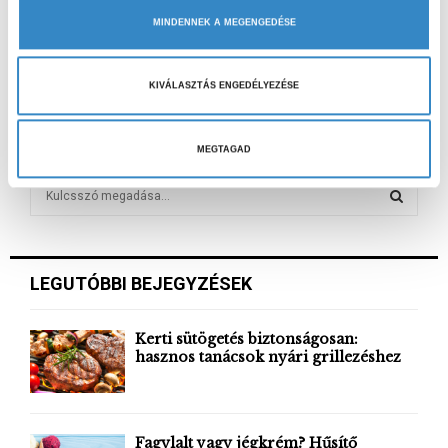
s
MINDENNEK A MEGENGEDÉSE
k
i
KÖVETKEZŐ CIKK
v
Mosonmagyaróváron jártunk
KIVÁLASZTÁS ENGEDÉLYEZÉSE
á
l
a
MEGTAGAD
s
S
z
e
t
a
S
á
r
s
c
E
LEGUTÓBBI BEJEGYZÉSEK
h
a
f
A
o
Kerti sütögetés biztonságosan:
r
hasznos tanácsok nyári grillezéshez
R
:
C
H
Fagylalt vagy jégkrém? Hűsítő