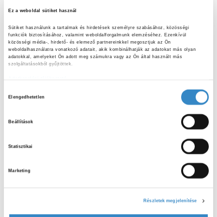
foglalkozás végi játék során is, amelyért a közelgő
Ez a weboldal sütiket használ
iskolakezdés miatt tolltartóval és írószerekkel, illetve
Sütiket használunk a tartalmak és hirdetések személyre szabásához, közösségi 
kisebb ajándékokkal kedveskedtünk nekik.
funkciók biztosításához, valamint weboldalforgalmunk elemzéséhez. Ezenkívül 
közösségi média-, hirdető- és elemező partnereinkkel megosztjuk az Ön 
weboldalhasználatra vonatkozó adatait, akik kombinálhatják az adatokat más olyan 
Amennyiben Ti is érdeklődtök az élelmiszerhulladékok
adatokkal, amelyeket Ön adott meg számukra vagy az Ön által használt más 
keletkezésének csökkentése iránt, a
kkor látogassatok el a
szolgáltatásokból gyűjtöttek.
Maradék nélkül,
illetve a
Nébih Oktatási Programjának
Adatkezelési tájékoztató
hivatalos oldalár
a. Ha pedig év végén szívesen részt
H
Elengedhetetlen
vennétek egy országos háztartási élelmiszerhulladék
o
mérésben, akkor jelentkezzetek a
z
Beállítások
maradeknelkul@nebih.gov.hu
email címen.
z
á
Statisztikai
j
á
Marketing
r
u
l
ELŐZŐ CIKK
Részletek megjelenítése
á
Galiba gyermekfesztivál