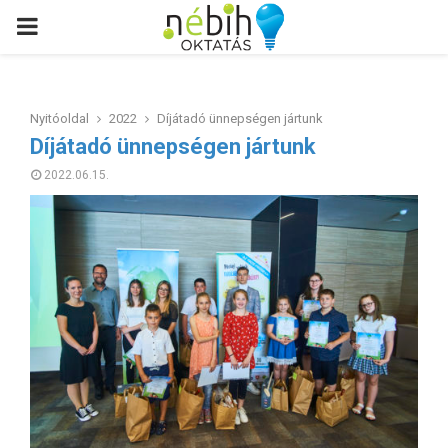
PRIMARY
MENU
Nyitóoldal
2022
Díjátadó ünnepségen jártunk
Díjátadó ünnepségen jártunk
2022.06.15.