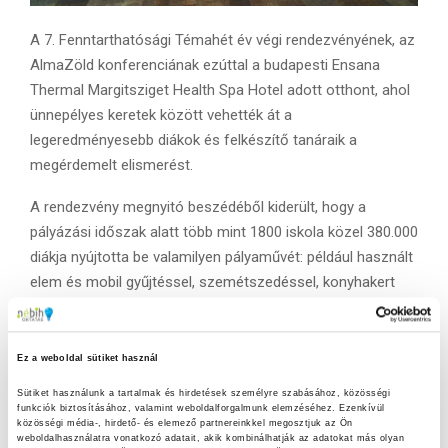
A 7. Fenntarthatósági Témahét év végi rendezvényének, az
AlmaZöld konferenciának ezúttal a budapesti Ensana
Thermal Margitsziget Health Spa Hotel adott otthont, ahol
ünnepélyes keretek között vehették át a
legeredményesebb diákok és felkészítő tanáraik a
megérdemelt elismerést.
A rendezvény megnyitó beszédéből kiderült, hogy a
pályázási időszak alatt több mint 1800 iskola közel 380.000
diákja nyújtotta be valamilyen pályaművét: például használt
elem és mobil gyűjtéssel, szemétszedéssel, konyhakert
létrehozásával és növények ültetésével érdemelhették ki
az értékes nyereményeket. Ezen a napon vehették át a
Zöld Fakanál receptíró verseny győztesei is a megérdemelt
Ez a weboldal sütiket használ
jutalmat, akik kiválasztásában a Nébih szakemberei is
Sütiket használunk a tartalmak és hirdetések személyre szabásához, közösségi 
közreműködtek.
funkciók biztosításához, valamint weboldalforgalmunk elemzéséhez. Ezenkívül 
közösségi média-, hirdető- és elemező partnereinkkel megosztjuk az Ön 
weboldalhasználatra vonatkozó adatait, akik kombinálhatják az adatokat más olyan 