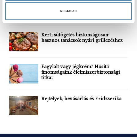
a
S
l
r
a
MEGTAGAD
c
E
LEGUTÓBBI BEJEGYZÉSEK
s
h
z
f
A
o
t
Kerti sütögetés biztonságosan:
r
hasznos tanácsok nyári grillezéshez
R
á
:
s
C
a
H
Fagylalt vagy jégkrém? Hűsítő
finomságaink élelmiszerbiztonsági
titkai
Rejtélyek, bevásárlás és Fridzserika