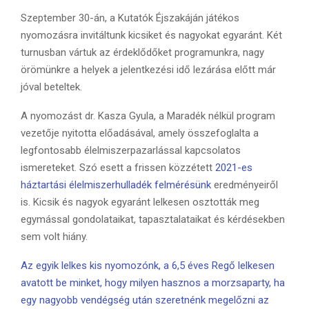
Szeptember 30-án, a Kutatók Éjszakáján játékos
nyomozásra invitáltunk kicsiket és nagyokat egyaránt. Két
turnusban vártuk az érdeklődőket programunkra, nagy
örömünkre a helyek a jelentkezési idő lezárása előtt már
jóval beteltek.
A nyomozást dr. Kasza Gyula, a Maradék nélkül program
vezetője nyitotta előadásával, amely összefoglalta a
legfontosabb élelmiszerpazarlással kapcsolatos
ismereteket. Szó esett a frissen közzétett
2021-es
háztartási élelmiszerhulladék felmérésünk
eredményeiről
is. Kicsik és nagyok egyaránt lelkesen osztották meg
egymással gondolataikat, tapasztalataikat és kérdésekben
sem volt hiány.
Az egyik lelkes kis nyomozónk, a 6,5 éves Regő lelkesen
avatott be minket, hogy milyen hasznos a morzsaparty, ha
egy nagyobb vendégség után szeretnénk megelőzni az