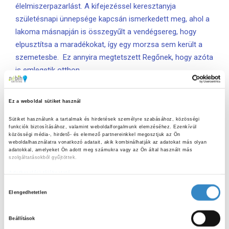
élelmiszerpazarlást. A kifejezéssel keresztanyja
születésnapi ünnepsége kapcsán ismerkedett meg, ahol a
lakoma másnapján is összegyűlt a vendégsereg, hogy
elpusztítsa a maradékokat, így egy morzsa sem került a
szemetesbe. Ez annyira megtetszett Regőnek, hogy azóta
is emlegetik otthon.
A rövid előadást követően mindenki belevetette magát a
Ez a weboldal sütiket használ
nyomozásba. A helyszínen szétszórva rejtettük el a
nyomokat, amelyek a bűntény feltárásához való
Sütiket használunk a tartalmak és hirdetések személyre szabásához, közösségi 
funkciók biztosításához, valamint weboldalforgalmunk elemzéséhez. Ezenkívül 
megoldáshoz vezetett. A gyerekek nagy lelkesedéssel
közösségi média-, hirdető- és elemező partnereinkkel megosztjuk az Ön 
oldották meg a rafinált feladványokat. A csapatok
weboldalhasználatra vonatkozó adatait, akik kombinálhatják az adatokat más olyan 
adatokkal, amelyeket Ön adott meg számukra vagy az Ön által használt más 
nemcsak egymással, de az idővel is versenyeztek. Nagy
szolgáltatásokból gyűjtöttek.
siker volt, hogy mindkét alkalommal sikerült feltárni a
Adatkezelési tájékoztató
talány megoldását még az idő lejárta előtt.
H
Elengedhetetlen
o
Jutalmakban sem volt hiány, a nyertes csapatok mellett,
z
mindenki mást is ajándékokkal leptünk meg.
Beállítások
z