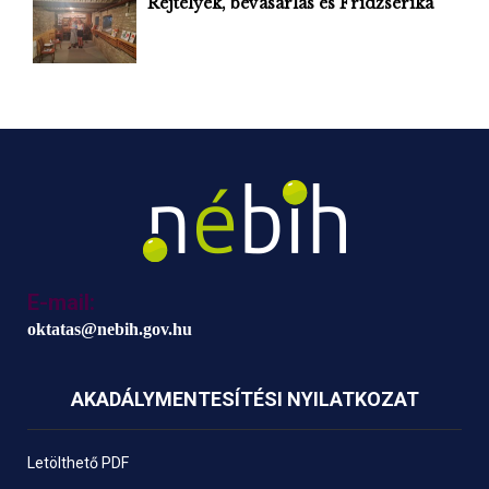
Rejtélyek, bevásárlás és Fridzserika
E-mail:
oktatas@nebih.gov.hu
AKADÁLYMENTESÍTÉSI NYILATKOZAT
Letölthető PDF