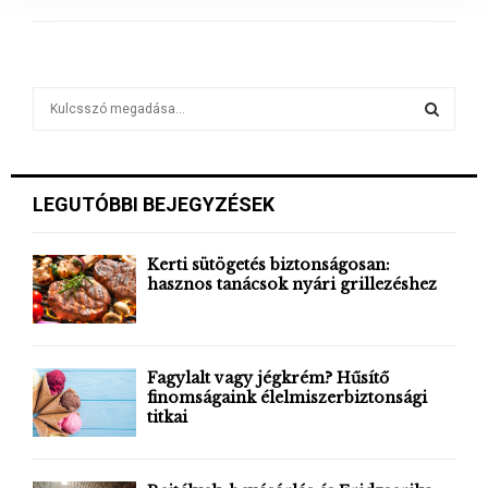
a
S
e
a
S
r
c
E
LEGUTÓBBI BEJEGYZÉSEK
h
f
A
o
Kerti sütögetés biztonságosan:
r
hasznos tanácsok nyári grillezéshez
R
:
C
H
Fagylalt vagy jégkrém? Hűsítő
finomságaink élelmiszerbiztonsági
titkai