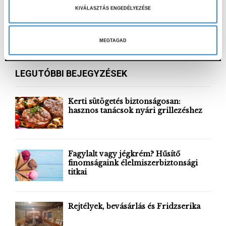
v
KIVÁLASZTÁS ENGEDÉLYEZÉSE
á
S
l
e
a
MEGTAGAD
a
S
s
r
z
c
E
LEGUTÓBBI BEJEGYZÉSEK
t
h
f
á
A
o
Kerti sütögetés biztonságosan:
s
r
hasznos tanácsok nyári grillezéshez
R
a
:
C
H
Fagylalt vagy jégkrém? Hűsítő
finomságaink élelmiszerbiztonsági
titkai
Rejtélyek, bevásárlás és Fridzserika