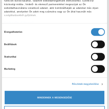
funkciók biztosításához, valamint weboldalforgalmunk elemzéséhez. Ezenkívül 
felmérésünk
eredményeiről is.
közösségi média-, hirdető- és elemező partnereinkkel megosztjuk az Ön 
weboldalhasználatra vonatkozó adatait, akik kombinálhatják az adatokat más olyan 
adatokkal, amelyeket Ön adott meg számukra vagy az Ön által használt más 
A rendezvény rávilágított, hogy mennyire sok szervezet
szolgáltatásokból gyűjtöttek.
tevékenykedik az élelmiszerpazarlás csökkentése
Adatkezelési tájékoztató
érdekében, ki-ki a maga módján. Szívet melengető élmény
H
Elengedhetetlen
volt a részese lenni az eseménynek.
o
z
Beállítások
z
á
Statisztikai
j
á
ELŐZŐ CIKK
Marketing
r
Játékos nyomozás a Kutatók Éjszakáján
u
l
Részletek megjelenítése
á
KÖVETKEZŐ CIKK
s
Az aszály és az élelmiszerpazarlás kapcsolata
MINDENNEK A MEGENGEDÉSE
k
i