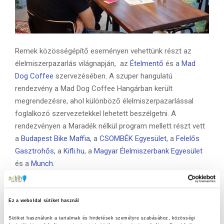
Remek közösségépítő eseményen vehettünk részt az
élelmiszerpazarlás világnapján, az
Ételmentő
és a
Mad
Dog Coffee
szervezésében. A szuper hangulatú
rendezvény a Mad Dog Coffee Hangárban került
megrendezésre, ahol különböző élelmiszerpazarlással
foglalkozó szervezetekkel lehetett beszélgetni. A
rendezvényen a Maradék nélkül program mellett részt vett
a
Budapest Bike Maffia
, a
CSOMBÉK Egyesület
, a
Felelős
Gasztrohős
, a
Kifli.hu
, a
Magyar Élelmiszerbank Egyesület
és a
Munch
.
Az érdeklődőkkel beszélgettünk a Maradék nélkül program
tevékenységeiről és arról is, hogyan tehetünk az
Ez a weboldal sütiket használ
élelmiszerpazarlás ellen otthon. Asztalunknál szó esett a
Sütiket használunk a tartalmak és hirdetések személyre szabásához, közösségi 
frissen közzétett
2021-es háztartási élelmiszerhulladék