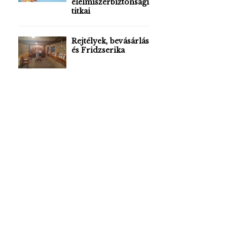
élelmiszerbiztonsági
titkai
Rejtélyek, bevásárlás
és Fridzserika