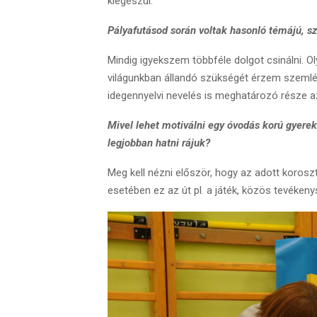
kiegészül.
Pályafutásod során voltak hasonló témájú, 
Mindig igyekszem többféle dolgot csinálni. O
világunkban állandó szükségét érzem szemlé
idegennyelvi nevelés is meghatározó része a
Mivel lehet motiválni egy óvodás korú gyereke
legjobban hatni rájuk?
Meg kell nézni először, hogy az adott koroszt
esetében ez az út pl. a játék, közös tevéken