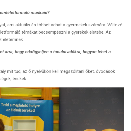
szemléletformáló munkáid?
lyat, ami aktuális és többet adhat a gyermekek számára. Változó
letformáló témákat becsempészni a gyerekek életébe. Az
z életemnek.
t arra, hogy odafigyeljen a tanulnivalókra, hogyan lehet a
ály mit tud, az ő nyelvükön kell megszólítani őket, óvodások
ységek, énekek…