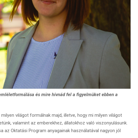
mléletformálása és mire hívnád fel a figyelmüket ebben a
ilyen világot formálnak majd, illetve, hogy mi milyen világot
etünk, valamint az emberekhez, állatokhoz való viszonyulásunk.
a az Oktatási Program anyagainak használatával nagyon jól