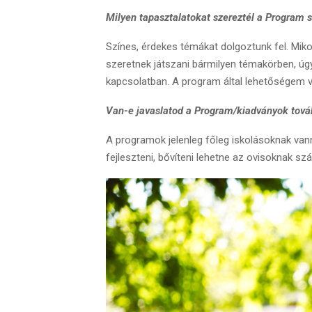
Milyen tapasztalatokat szereztél a Program 
Színes, érdekes témákat dolgoztunk fel. Mik
szeretnek játszani bármilyen témakörben, ú
kapcsolatban. A program által lehetőségem vol
Van-e javaslatod a Program/kiadványok tová
A programok jelenleg főleg iskolásoknak van
fejleszteni, bővíteni lehetne az ovisoknak sz