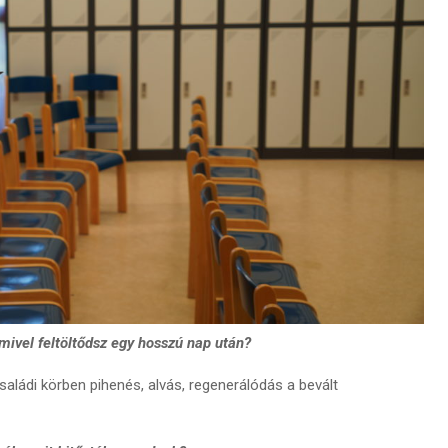
mivel feltöltődsz egy hosszú nap után?
saládi körben pihenés, alvás, regenerálódás a bevált