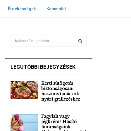
Érdekességek
Kapcsolat
S
e
a
S
r
c
E
LEGUTÓBBI BEJEGYZÉSEK
h
f
A
o
Kerti sütögetés
r
R
biztonságosan:
:
hasznos tanácsok
nyári grillezéshez
C
H
Fagylalt vagy
jégkrém? Hűsítő
finomságaink