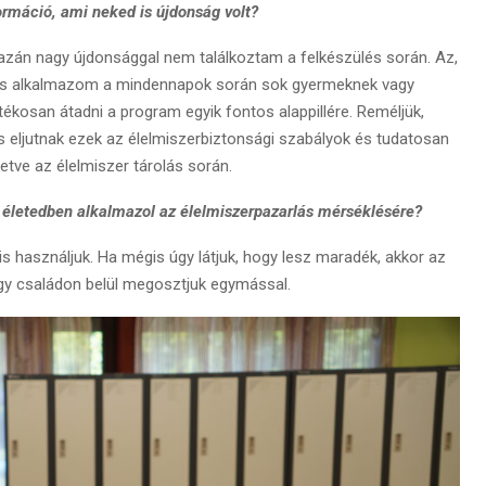
formáció, ami neked is újdonság volt?
gazán nagy újdonsággal nem találkoztam a felkészülés során. Az,
és alkalmazom a mindennapok során sok gyermeknek vagy
átékosan átadni a program egyik fontos alappillére. Reméljük,
s eljutnak ezek az élelmiszerbiztonsági szabályok és tudatosan
letve az élelmiszer tárolás során.
 életedben alkalmazol az élelmiszerpazarlás mérséklésére?
is használjuk. Ha mégis úgy látjuk, hogy lesz maradék, akkor az
vagy családon belül megosztjuk egymással.