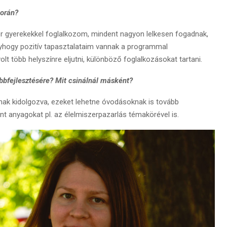
során?
or gyerekekkel foglalkozom, mindent nagyon lelkesen fogadnak,
gyhogy pozitív tapasztalataim vannak a programmal
t több helyszínre eljutni, különböző foglalkozásokat tartani.
bbfejlesztésére? Mit csinálnál másként?
nak kidolgozva, ezeket lehetne óvodásoknak is tovább
ánt anyagokat pl. az élelmiszerpazarlás témakörével is.