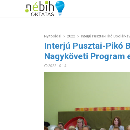
Nyitóoldal
2022
Interjú Pusztai-Pikó Boglárká
Interjú Pusztai-Pikó B
Nagyköveti Program e
2022.10.14.