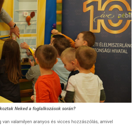
 okoztak Neked a foglalkozások során?
 van valamilyen aranyos és vicces hozzászólás, amivel