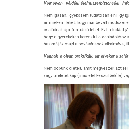
Volt olyan -például élelmiszerbiztonsági- in
Nem igazán. Igyekszem tudatosan élni, így i
ami nekem lehet, hogy már bevált módszer 
családnak új információ lehet. Ezt a tudást j
hogy a gyerekeken keresztül a családokhoz i
használják majd a bevásárlások alkalmával, il
Vannak-e olyan praktikák, amelyeket a saját
Nem dobunk ki ételt, amit megveszek azt fel 
vagy új életet kap (más étel készül belőle) 