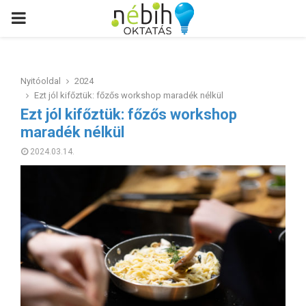
PRIMARY
MENU
Nyitóoldal
2024
Ezt jól kifőztük: főzős workshop maradék nélkül
Ezt jól kifőztük: főzős workshop
maradék nélkül
2024.03.14.