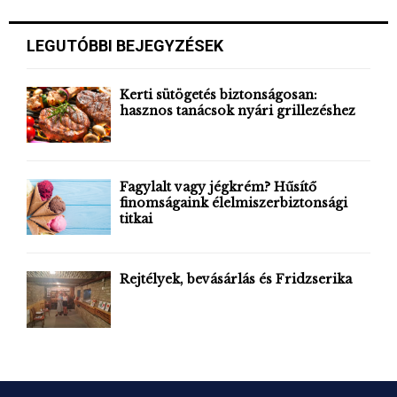
S
r
c
E
LEGUTÓBBI BEJEGYZÉSEK
h
f
A
o
Kerti sütögetés biztonságosan:
r
hasznos tanácsok nyári grillezéshez
R
:
C
H
Fagylalt vagy jégkrém? Hűsítő
finomságaink élelmiszerbiztonsági
titkai
Rejtélyek, bevásárlás és Fridzserika