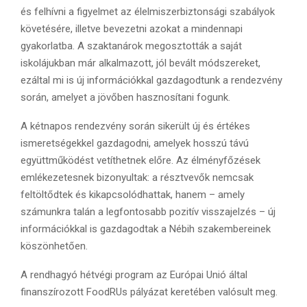
és felhívni a figyelmet az élelmiszerbiztonsági szabályok
követésére, illetve bevezetni azokat a mindennapi
gyakorlatba. A szaktanárok megosztották a saját
iskolájukban már alkalmazott, jól bevált módszereket,
ezáltal mi is új információkkal gazdagodtunk a rendezvény
során, amelyet a jövőben hasznosítani fogunk.
A kétnapos rendezvény során sikerült új és értékes
ismeretségekkel gazdagodni, amelyek hosszú távú
együttműködést vetíthetnek előre. Az élményfőzések
emlékezetesnek bizonyultak: a résztvevők nemcsak
feltöltődtek és kikapcsolódhattak, hanem – amely
számunkra talán a legfontosabb pozitív visszajelzés – új
információkkal is gazdagodtak a Nébih szakembereinek
köszönhetően.
A rendhagyó hétvégi program az Európai Unió által
finanszírozott FoodRUs pályázat keretében valósult meg.