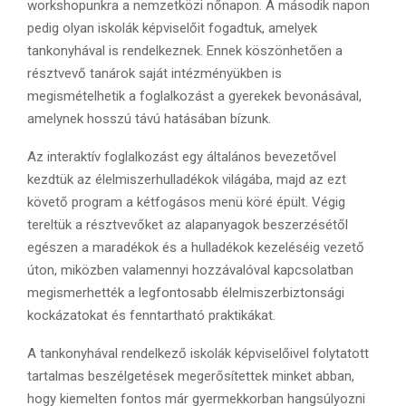
workshopunkra a nemzetközi nőnapon. A második napon
pedig olyan iskolák képviselőit fogadtuk, amelyek
tankonyhával is rendelkeznek. Ennek köszönhetően a
résztvevő tanárok saját intézményükben is
megismételhetik a foglalkozást a gyerekek bevonásával,
amelynek hosszú távú hatásában bízunk.
Az interaktív foglalkozást egy általános bevezetővel
kezdtük az élelmiszerhulladékok világába, majd az ezt
követő program a kétfogásos menü köré épült. Végig
tereltük a résztvevőket az alapanyagok beszerzésétől
egészen a maradékok és a hulladékok kezeléséig vezető
úton, miközben valamennyi hozzávalóval kapcsolatban
megismerhették a legfontosabb élelmiszerbiztonsági
kockázatokat és fenntartható praktikákat.
A tankonyhával rendelkező iskolák képviselőivel folytatott
tartalmas beszélgetések megerősítettek minket abban,
hogy kiemelten fontos már gyermekkorban hangsúlyozni