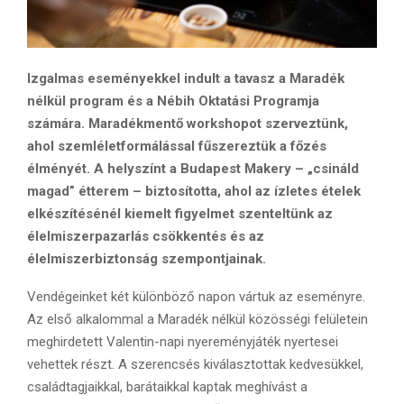
Izgalmas eseményekkel indult a tavasz a Maradék
nélkül program és a Nébih Oktatási Programja
számára. Maradékmentő workshopot szerveztünk,
ahol szemléletformálással fűszereztük a főzés
élményét. A helyszínt a Budapest Makery – „csináld
magad” étterem – biztosította, ahol az ízletes ételek
elkészítésénél kiemelt figyelmet szenteltünk az
élelmiszerpazarlás csökkentés és az
élelmiszerbiztonság szempontjainak.
Vendégeinket két különböző napon vártuk az eseményre.
Az első alkalommal a Maradék nélkül közösségi felületein
meghirdetett Valentin-napi nyereményjáték nyertesei
vehettek részt. A szerencsés kiválasztottak kedvesükkel,
családtagjaikkal, barátaikkal kaptak meghívást a