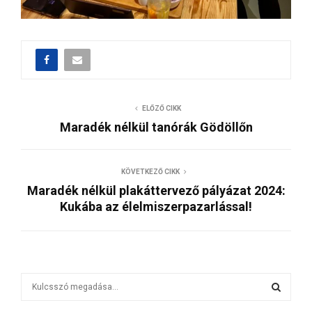
ELŐZŐ CIKK
Maradék nélkül tanórák Gödöllőn
KÖVETKEZŐ CIKK
Maradék nélkül plakáttervező pályázat 2024:
Kukába az élelmiszerpazarlással!
S
e
a