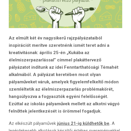
Az elmúlt két év nagysikerű rajzpályázataiból
inspirációt merítve szeretnénk ismét teret adni a
kreativitásnak: április 25-én „Kukába az
élelmiszerpazarlással” címmel plakáttervező
pályázatot indítunk az idei Fenntarthatósági Témahét
alkalmából. A pályázat keretében most olyan
pályaműveket váruk, amelyek figyelemfelkeltő módon
szemléltetik az élelmiszerpazarlás problémakörét,
hangsúlyozva a fogyasztók egyéni felelősségét.
Ezúttal az iskolás pályaművek mellett az alkotni vágyó
felnőttek jelentkezését is örömmel fogadjuk.
Az elkészült pályaművek
június 21-ig küldhetők be
.
A
legérdekesebb alkotások készítői értékes nyereményekkel