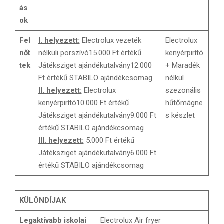
ás
ok
Fel
I. helyezett:
Electrolux vezeték
Electrolux
nőt
nélküli porszívó15.000 Ft értékű
kenyérpirító
tek
Játéksziget ajándékutalvány12.000
+ Maradék
Ft értékű STABILO ajándékcsomag
nélkül
II. helyezett:
Electrolux
szezonális
kenyérpirító10.000 Ft értékű
hűtőmágne
Játéksziget ajándékutalvány9.000 Ft
s készlet
értékű STABILO ajándékcsomag
III. helyezett:
5.000 Ft értékű
Játéksziget ajándékutalvány6.000 Ft
értékű STABILO ajándékcsomag
KÜLÖNDÍJAK
Legaktívabb iskolai
Electrolux Air fryer