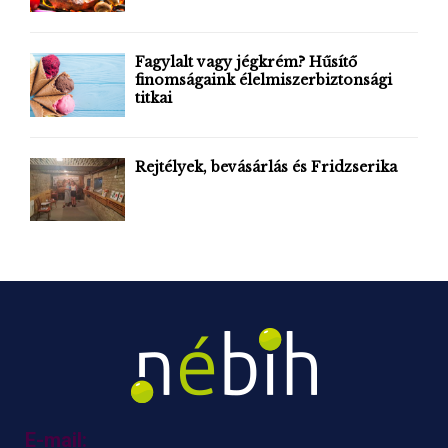
C
H
Fagylalt vagy jégkrém? Hűsítő
finomságaink élelmiszerbiztonsági
titkai
Rejtélyek, bevásárlás és Fridzserika
E-mail: