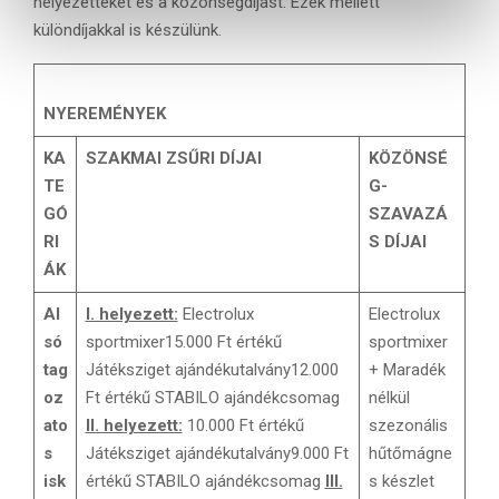
helyezetteket és a közönségdíjast. Ezek mellett
z
különdíjakkal is készülünk.
t
á
s
NYEREMÉNYEK
a
KA
SZAKMAI ZSŰRI DÍJAI
KÖZÖNSÉ
TE
G-
GÓ
SZAVAZÁ
RI
S DÍJAI
ÁK
Al
I. helyezett:
Electrolux
Electrolux
só
sportmixer15.000 Ft értékű
sportmixer
tag
Játéksziget ajándékutalvány12.000
+ Maradék
oz
Ft értékű STABILO ajándékcsomag
nélkül
ato
II. helyezett:
10.000 Ft értékű
szezonális
s
Játéksziget ajándékutalvány9.000 Ft
hűtőmágne
isk
értékű STABILO ajándékcsomag
III.
s készlet