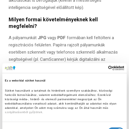
alkotásokat is befogadjuk (kivétel a mesterséges
intelligencia segítségével előállított kép).
Milyen formai követelményeknek kell
megfelelni?
A pályamunkát
JPG
vagy
PDF
formában kell feltölteni a
regisztrációs felületen. Papírra rajzolt pályamunkák
esetében szkennelt vagy telefonos szkennelő alkalmazás
segítségével (pl. CamScanner) kérjük digitalizálni az
alkotásokat. A beküldött képen ne látszódjon a környezet
(pl. asztalterítő, ágynemű), csak a rajzlap. Maximum
fájlméret:
1,5 MB, a felbontás pedig legalább
300
Ez a weboldal sütiket használ
dpi
legyen.
Sütiket használunk a tartalmak és hirdetések személyre szabásához, közösségi 
funkciók biztosításához, valamint weboldalforgalmunk elemzéséhez. Ezenkívül 
Milyen módon történik a pályázatok
közösségi média-, hirdető- és elemező partnereinkkel megosztjuk az Ön 
weboldalhasználatra vonatkozó adatait, akik kombinálhatják az adatokat más olyan 
értékelése?
adatokkal, amelyeket Ön adott meg számukra vagy az Ön által használt más 
szolgáltatásokból gyűjtöttek.
A beérkezett rajzokat első körben a Maradék nélkül
Adatkezelési tájékoztató
program munkatársai értékelik és kiválasztják a
H