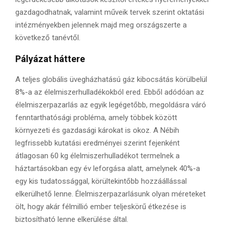
gazdagodhatnak, valamint műveik tervek szerint oktatási
intézményekben jelennek majd meg országszerte a
következő tanévtől.
Pályázat háttere
A teljes globális üvegházhatású gáz kibocsátás körülbelül
8%-a az élelmiszerhulladékokból ered. Ebből adódóan az
élelmiszerpazarlás az egyik legégetőbb, megoldásra váró
fenntarthatósági probléma, amely többek között
környezeti és gazdasági károkat is okoz. A Nébih
legfrissebb kutatási eredményei szerint fejenként
átlagosan 60 kg élelmiszerhulladékot termelnek a
háztartásokban egy év leforgása alatt, amelynek 40%-a
egy kis tudatossággal, körültekintőbb hozzáállással
elkerülhető lenne. Élelmiszerpazarlásunk olyan méreteket
ölt, hogy akár félmillió ember teljeskörű étkezése is
biztosítható lenne elkerülése által.