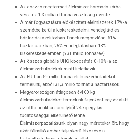
Az összes megtermelt élelmiszer harmada kárba
vész, ez 1,3 milliárd tonna veszteség évente.
A már fogyasztásra előkészített élelmiszerek 17%-a
szemétbe kerül a kiskereskedelmi, vendéglátó és
háztartási szektorban. Ennek megoszlása: 61%
háztartásokban, 26% vendéglátásban, 13%
kiskereskedelemben (931 millió tonna/év).
Az összes globális ÜHG kibocsátás 8-10%-a az
élelmiszerhulladékok miatt keletkezik.
Az EU-ban 59 millió tonna élelmiszerhulladékot
termelünk, ebből 31,3 millió tonnát a háztartások.
Magyarországon átlagosan évi 60 kg
élelmiszerhulladékot termelünk fejenként egy év alatt
az otthonunkban, amelyből 24 kg egy kis
tudatossággal elkerülhető lenne.
Élelmiszerpazarlásunk olyan nagy méreteket ölt, hogy
akár félmillió ember teljeskörű étkezése is
biztosítható lenne elkerülése által.