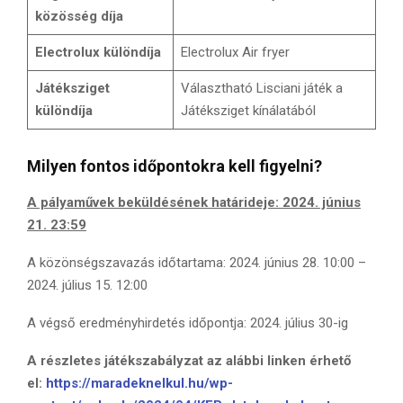
közösség díja
Electrolux különdíja
Electrolux Air fryer
Játéksziget
Választható Lisciani játék a
különdíja
Játéksziget kínálatából
Milyen fontos időpontokra kell figyelni?
A pályaművek beküldésének határideje: 2024. június
21. 23:59
A közönségszavazás időtartama: 2024. június 28. 10:00 –
2024. július 15. 12:00
A végső eredményhirdetés időpontja: 2024. július 30-ig
A részletes játékszabályzat az alábbi linken érhető
el:
https://maradeknelkul.hu/wp-