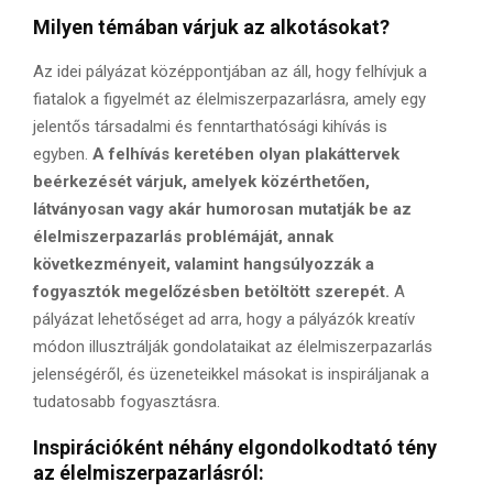
Milyen témában várjuk az alkotásokat?
Az idei pályázat középpontjában az áll, hogy felhívjuk a
fiatalok a figyelmét az élelmiszerpazarlásra, amely egy
jelentős társadalmi és fenntarthatósági kihívás is
egyben.
A felhívás keretében olyan plakáttervek
beérkezését várjuk, amelyek közérthetően,
látványosan vagy akár humorosan mutatják be az
élelmiszerpazarlás problémáját, annak
következményeit, valamint hangsúlyozzák a
fogyasztók megelőzésben betöltött szerepét.
A
pályázat lehetőséget ad arra, hogy a pályázók kreatív
módon illusztrálják gondolataikat az élelmiszerpazarlás
jelenségéről, és üzeneteikkel másokat is inspiráljanak a
tudatosabb fogyasztásra.
Inspirációként néhány elgondolkodtató tény
az élelmiszerpazarlásról: