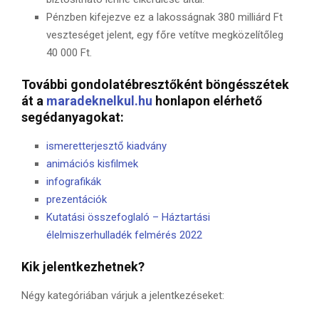
Pénzben kifejezve ez a lakosságnak 380 milliárd Ft
veszteséget jelent, egy főre vetítve megközelítőleg
40 000 Ft.
További gondolatébresztőként böngésszétek
át a
maradeknelkul.hu
honlapon elérhető
segédanyagokat:
ismeretterjesztő kiadvány
animációs kisfilmek
infografikák
prezentációk
Kutatási összefoglaló – Háztartási
élelmiszerhulladék felmérés 2022
Kik jelentkezhetnek?
Négy kategóriában várjuk a jelentkezéseket: