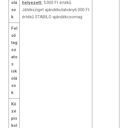
olá
helyezett:
5.000 Ft értékű
so
Játéksziget ajándékutalvány6.000 Ft
k
értékű STABILO ajándékcsomag
Fel
ső
tag
oz
ato
s
isk
olá
so
k
Kö
zé
pis
kol