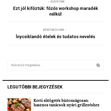
ELŐZŐ CIKK
Ezt jól kifőztük: főzős workshop maradék
nélkül
KÖVETKEZŐ CIKK
Ínycsiklandó ételek és tudatos nevelés
S
e
a
S
r
c
E
LEGUTÓBBI BEJEGYZÉSEK
h
f
A
o
Kerti sütögetés biztonságosan:
r
hasznos tanácsok nyári grillezéshez
R
: