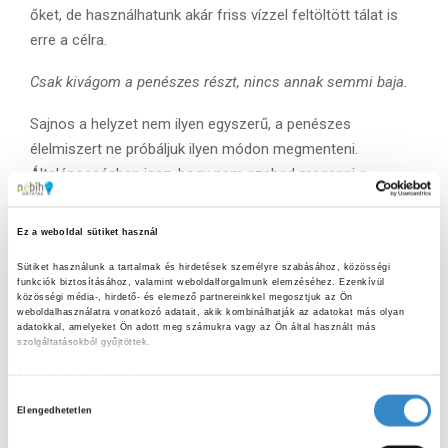
őket, de használhatunk akár friss vízzel feltöltött tálat is
erre a célra.
Csak kivágom a penészes részt, nincs annak semmi baja.
Sajnos a helyzet nem ilyen egyszerű, a penészes
élelmiszert ne próbáljuk ilyen módon megmenteni.
Általánosságban igaz, hogy nem szabad megenni a
romlott, penészes élelmiszereket, és ez alól a zöldség,
gyümölcs sem kivétel.
Ez a weboldal sütiket használ
Miért? Mert a
szemmel nem látható
mikotoxinok bizony
Sütiket használunk a tartalmak és hirdetések személyre szabásához, közösségi 
ott lehetnek az élelmiszer azon részében is, amely épnek
funkciók biztosításához, valamint weboldalforgalmunk elemzéséhez. Ezenkívül 
tűnik, és ezek a toxinok hosszú távon ártalmasak az
közösségi média-, hirdető- és elemező partnereinkkel megosztjuk az Ön 
weboldalhasználatra vonatkozó adatait, akik kombinálhatják az adatokat más olyan 
egészségünkre. A penész levágásával semmi garancia
adatokkal, amelyeket Ön adott meg számukra vagy az Ön által használt más 
szolgáltatásokból gyűjtöttek.
nincs arra, hogy a nem látható, de betegséget okozó,
káros mikrobákat eltávolítottuk. Ezt a tanácsot különösen
Adatkezelési tájékoztató
vegyük komolyan, ha a veszélyeztetett csoportokba
H
Elengedhetetlen
o
tartozó emberekről van szó: ide tartoznak a gyermekek, a
z