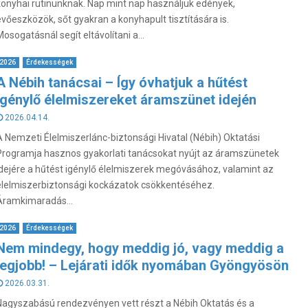
konyhai rutinunknak. Nap mint nap használjuk edények,
evőeszközök, sőt gyakran a konyhapult tisztítására is.
osogatásnál segít eltávolítani a...
2026
Érdekességek
A Nébih tanácsai – Így óvhatjuk a hűtést
igénylő élelmiszereket áramszünet idején
2026.04.14.
A Nemzeti Élelmiszerlánc-biztonsági Hivatal (Nébih) Oktatási
Programja hasznos gyakorlati tanácsokat nyújt az áramszünetek
idejére a hűtést igénylő élelmiszerek megóvásához, valamint az
élelmiszerbiztonsági kockázatok csökkentéséhez.
Áramkimaradás...
2026
Érdekességek
Nem mindegy, hogy meddig jó, vagy meddig a
legjobb! – Lejárati idők nyomában Gyöngyösön
2026.03.31.
Nagyszabású rendezvényen vett részt a Nébih Oktatás és a