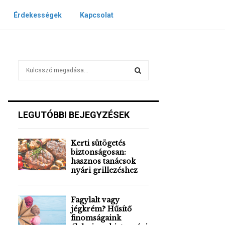
Érdekességek
Kapcsolat
S
e
a
S
r
c
E
LEGUTÓBBI BEJEGYZÉSEK
h
f
A
o
Kerti sütögetés
r
R
biztonságosan:
:
hasznos tanácsok
nyári grillezéshez
C
H
Fagylalt vagy
jégkrém? Hűsítő
finomságaink