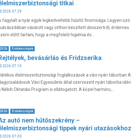
élelmiszerbiztonsági titkai
2026.07.29.
A fagylalt a nyár egyik legkedveltebb hűsítő finomsága. Legyen szó
cukrászdában vásárolt vagy otthon készített desszertről, érdemes
szem előtt tartani, hogy a megfelelő higiénia és...
2026
Érdekességek
Rejtélyek, bevásárlás és Fridzserika
2026.07.10.
Játékos élelmiszerbiztonsági foglalkozások a váci nyári táborban A
Nagycsaládosok Váci Egyesülete által szervezett nyári táborba idén
a Nébih Oktatási Program is ellátogatott. A közel harminc,...
2026
Érdekességek
Az autó nem hűtőszekrény –
élelmiszerbiztonsági tippek nyári utazásokhoz
2026.07.03.