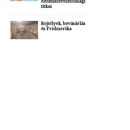
élelmiszerbiztonsági
titkai
Rejtélyek, bevásárlás
és Fridzserika