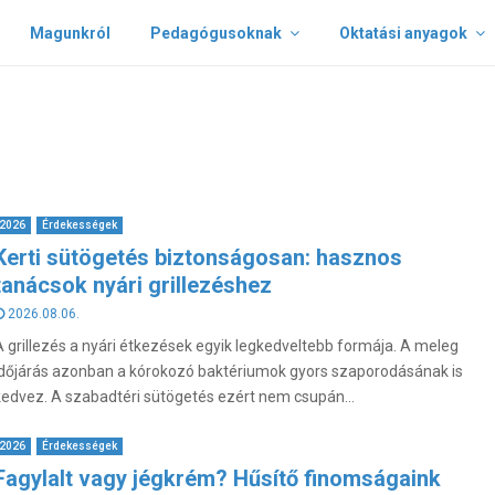
Magunkról
Pedagógusoknak
Oktatási anyagok
2026
Érdekességek
Kerti sütögetés biztonságosan: hasznos
tanácsok nyári grillezéshez
2026.08.06.
A grillezés a nyári étkezések egyik legkedveltebb formája. A meleg
időjárás azonban a kórokozó baktériumok gyors szaporodásának is
kedvez. A szabadtéri sütögetés ezért nem csupán...
2026
Érdekességek
Fagylalt vagy jégkrém? Hűsítő finomságaink