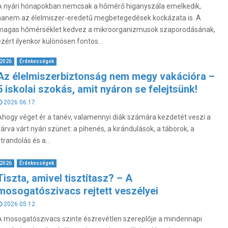
A nyári hónapokban nemcsak a hőmérő higanyszála emelkedik,
hanem az élelmiszer-eredetű megbetegedések kockázata is. A
magas hőmérséklet kedvez a mikroorganizmusok szaporodásának,
ezért ilyenkor különösen fontos...
2026
Érdekességek
Az élelmiszerbiztonság nem megy vakációra –
5 iskolai szokás, amit nyáron se felejtsünk!
2026.06.17.
Ahogy véget ér a tanév, valamennyi diák számára kezdetét veszi a
várva várt nyári szünet: a pihenés, a kirándulások, a táborok, a
trandolás és a...
2026
Érdekességek
Tiszta, amivel tisztítasz? – A
mosogatószivacs rejtett veszélyei
2026.05.12.
A mosogatószivacs szinte észrevétlen szereplője a mindennapi