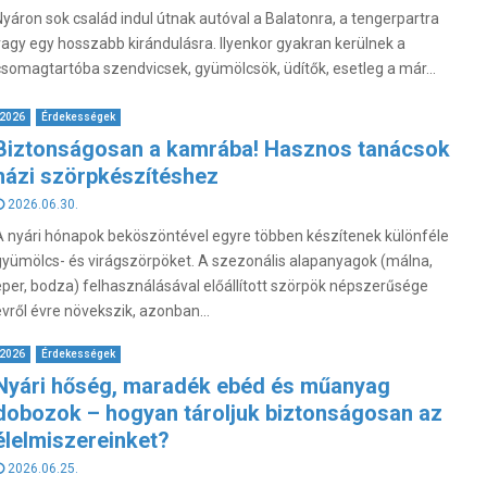
Nyáron sok család indul útnak autóval a Balatonra, a tengerpartra
vagy egy hosszabb kirándulásra. Ilyenkor gyakran kerülnek a
csomagtartóba szendvicsek, gyümölcsök, üdítők, esetleg a már...
2026
Érdekességek
Biztonságosan a kamrába! Hasznos tanácsok
házi szörpkészítéshez
2026.06.30.
A nyári hónapok beköszöntével egyre többen készítenek különféle
gyümölcs- és virágszörpöket. A szezonális alapanyagok (málna,
eper, bodza) felhasználásával előállított szörpök népszerűsége
évről évre növekszik, azonban...
2026
Érdekességek
Nyári hőség, maradék ebéd és műanyag
dobozok – hogyan tároljuk biztonságosan az
élelmiszereinket?
2026.06.25.