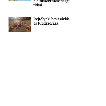
élelmiszerbiztonsági
titkai
Rejtélyek, bevásárlás
és Fridzserika