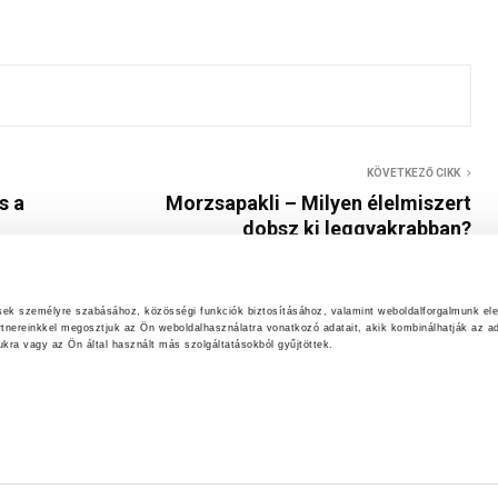
KÖVETKEZŐ CIKK
s a
Morzsapakli – Milyen élelmiszert
dobsz ki leggyakrabban?
ések személyre szabásához, közösségi funkciók biztosításához, valamint weboldalforgalmunk el
rtnereinkkel megosztjuk az Ön weboldalhasználatra vonatkozó adatait, akik kombinálhatják az ad
ra vagy az Ön által használt más szolgáltatásokból gyűjtöttek.
AKADÁLYMENTESÍTÉSI NYILATKOZAT