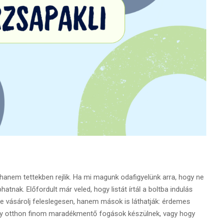
hanem tettekben rejlik. Ha mi magunk odafigyelünk arra, hogy ne
tnak. Előfordult már veled, hogy listát írtál a boltba indulás
e vásárolj feleslegesen, hanem mások is láthatják: érdemes
hogy otthon finom maradékmentő fogások készülnek, vagy hogy