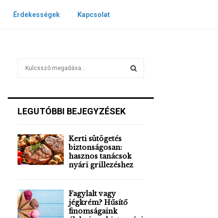
Érdekességek
Kapcsolat
S
e
a
S
r
c
E
LEGUTÓBBI BEJEGYZÉSEK
h
f
A
o
Kerti sütögetés
r
R
biztonságosan:
:
hasznos tanácsok
nyári grillezéshez
C
H
Fagylalt vagy
jégkrém? Hűsítő
finomságaink