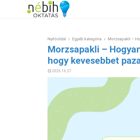
Nyitóoldal
Egyéb kategória
Morzsapakli – Ho
Morzsapakli – Hogyan
hogy kevesebbet paza
2025.10.27.