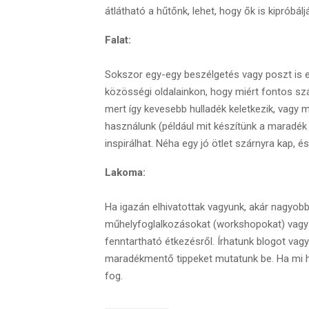
átlátható a hűtőnk, lehet, hogy ők is kipróbálj
Falat:
Sokszor egy-egy beszélgetés vagy poszt is 
közösségi oldalainkon, hogy miért fontos sz
mert így kevesebb hulladék keletkezik, vagy 
használunk (például mit készítünk a maradék
inspirálhat. Néha egy jó ötlet szárnyra kap, é
Lakoma:
Ha igazán elhivatottak vagyunk, akár nagyobb
műhelyfoglalkozásokat (workshopokat) vagy o
fenntartható étkezésről. Írhatunk blogot vag
maradékmentő tippeket mutatunk be. Ha mi hit
fog.