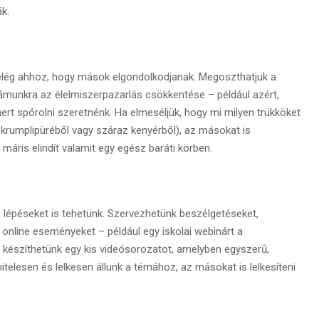
ák.
elég ahhoz, hogy mások elgondolkodjanak. Megoszthatjuk a
ámunkra az élelmiszerpazarlás csökkentése – például azért,
mert spórolni szeretnénk. Ha elmeséljük, hogy mi milyen trükköket
 krumplipüréből vagy száraz kenyérből), az másokat is
s máris elindít valamit egy egész baráti körben.
 lépéseket is tehetünk. Szervezhetünk beszélgetéseket,
nline eseményeket – például egy iskolai webinárt a
y készíthetünk egy kis videósorozatot, amelyben egyszerű,
elesen és lelkesen állunk a témához, az másokat is lelkesíteni