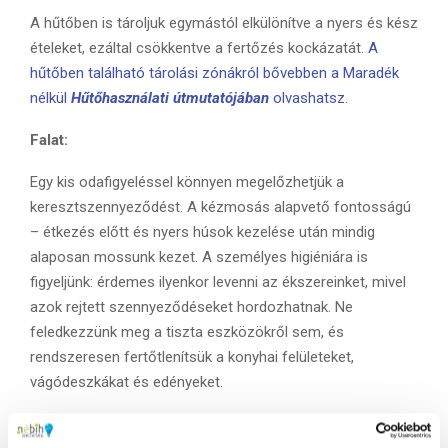
A hűtőben is tároljuk egymástól elkülönítve a nyers és kész
ételeket, ezáltal csökkentve a fertőzés kockázatát.
A
hűtőben található tárolási zónákról bővebben a Maradék
nélkül
Hűtőhasználati útmutatójában
olvashatsz
.
Falat:
Egy kis odafigyeléssel könnyen megelőzhetjük a
keresztszennyeződést. A kézmosás alapvető fontosságú
– étkezés előtt és nyers húsok kezelése után mindig
alaposan mossunk kezet. A személyes higiéniára is
figyeljünk: érdemes ilyenkor levenni az ékszereinket, mivel
azok rejtett szennyeződéseket hordozhatnak. Ne
feledkezzünk meg a tiszta eszközökről sem, és
rendszeresen fertőtlenítsük a konyhai felületeket,
vágódeszkákat és edényeket.
A higiéniai szabályok mellett a megfelelő hőkezelés is