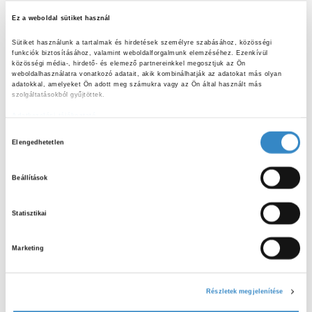
fontos, hiszen így elpusztíthatjuk az élelmiszeren található
baktériumokat. Ügyeljünk arra, hogy az ételeket mindig a
Ez a weboldal sütiket használ
megfelelő hőmérsékleten és időtartamig főzzük vagy
Sütiket használunk a tartalmak és hirdetések személyre szabásához, közösségi 
süssük. Ezek a kis lépések segítenek abban, hogy
funkciók biztosításához, valamint weboldalforgalmunk elemzéséhez. Ezenkívül 
közösségi média-, hirdető- és elemező partnereinkkel megosztjuk az Ön 
étkezéseink ne csak finomak, hanem biztonságosak is
weboldalhasználatra vonatkozó adatait, akik kombinálhatják az adatokat más olyan 
adatokkal, amelyeket Ön adott meg számukra vagy az Ön által használt más 
legyenek.
szolgáltatásokból gyűjtöttek.
Lakoma:
Adatkezelési tájékoztató
H
Elengedhetetlen
Az allergének olyan anyagok, amelyek egyes embereknél
o
kellemetlen tüneteket okozhatnak, például viszketést,
z
Beállítások
hasfájást, hasmenést, kiütést vagy nehézlégzést. Az
z
allergének keresztszennyeződése komoly problémát
á
Statisztikai
jelenthet, ezért különösen fontos, hogy az allergéneket
j
tartalmazó élelmiszereket megfelelően tároljuk és kezeljük.
á
Az allergének, mint például a glutén, mogyoró, tej vagy
Marketing
r
tojás, könnyen átjuthatnak más ételekre, ha nem tartjuk
u
l
őket elkülönítve. A tárolás során mindig használjunk
Részletek megjelenítése
á
zárható edényeket, hogy megakadályozzuk a