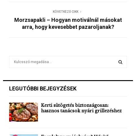
KÖVETKEZŐ CIKK
Morzsapakli – Hogyan motiválnál másokat
arra, hogy kevesebbet pazaroljanak?
S
e
a
S
r
c
E
LEGUTÓBBI BEJEGYZÉSEK
h
f
A
o
Kerti sütögetés biztonságosan:
r
hasznos tanácsok nyári grillezéshez
R
:
C
H