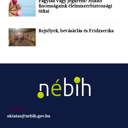
Fagylalt vagy jégkrém? Hűsítő
finomságaink élelmiszerbiztonsági
titkai
Rejtélyek, bevásárlás és Fridzserika
E-mail:
oktatas@nebih.gov.hu