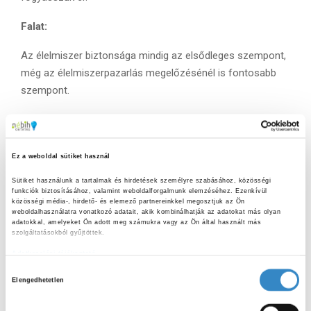
Falat:
Az élelmiszer biztonsága mindig az elsődleges szempont,
még az élelmiszerpazarlás megelőzésénél is fontosabb
szempont.
Vannak olyan elváltozások, amelyek látszólag
ártalmatlanok, mégis veszélyesek lehetnek. Ilyen a zöldes
színű vagy a hajtásokat hozó burgonya, amely szolanint
Ez a weboldal sütiket használ
tartalmazhat, ami nagy mennyiségben mérgező lehet.
Sütiket használunk a tartalmak és hirdetések személyre szabásához, közösségi 
Ilyenkor vastagon vágjuk ki a zöld részt, és csak utána
funkciók biztosításához, valamint weboldalforgalmunk elemzéséhez. Ezenkívül 
közösségi média-, hirdető- és elemező partnereinkkel megosztjuk az Ön 
fogyasszuk el. A kicsírázott fokhagyma ugyan nem
weboldalhasználatra vonatkozó adatait, akik kombinálhatják az adatokat más olyan 
veszélyes, de gyengébb ízű lesz – ettől még nem
adatokkal, amelyeket Ön adott meg számukra vagy az Ön által használt más 
szolgáltatásokból gyűjtöttek.
feltétlenül kell kidobni, de érdemes minél hamarabb
Adatkezelési tájékoztató
felhasználni.
H
Elengedhetetlen
Mindig vegyük figyelembe a tárolási körülményeket,
o
különösen a hűtést! A megfelelő hőmérsékleten tárolt
z