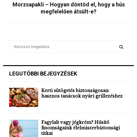
Morzsapakli – Hogyan döntöd el, hogy a hús
megfelelően átsült-e?
S
e
a
S
r
c
E
LEGUTÓBBI BEJEGYZÉSEK
h
f
A
o
Kerti sütögetés biztonságosan:
r
hasznos tanácsok nyári grillezéshez
R
:
C
H
Fagylalt vagy jégkrém? Hűsítő
finomságaink élelmiszerbiztonsági
titkai