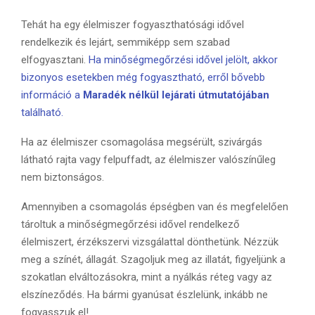
Tehát ha egy élelmiszer fogyaszthatósági idővel
rendelkezik és lejárt, semmiképp sem szabad
elfogyasztani.
Ha minőségmegőrzési idővel jelölt, akkor
bizonyos esetekben még fogyasztható, erről bővebb
információ a
Maradék nélkül lejárati útmutatójában
található.
Ha az élelmiszer csomagolása megsérült, szivárgás
látható rajta vagy felpuffadt, az élelmiszer valószínűleg
nem biztonságos.
Amennyiben a csomagolás épségben van és megfelelően
tároltuk a minőségmegőrzési idővel rendelkező
élelmiszert, érzékszervi vizsgálattal dönthetünk. Nézzük
meg a színét, állagát. Szagoljuk meg az illatát, figyeljünk a
szokatlan elváltozásokra, mint a nyálkás réteg vagy az
elszíneződés. Ha bármi gyanúsat észlelünk, inkább ne
fogyasszuk el!