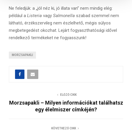
s
Ne feledjük: a „jól néz ki, jó illata van” nem mindig elég:
a
például a
Listeria
vagy
Salmonella
szabad szemmel nem
látható, érzékszervileg nem észlelhető, mégis súlyos
megbetegedést okozhat. Lejárt fogyaszthatósági idővel
rendelkező termékeket ne fogyasszunk!
MORZSAPAKLI
ELŐZŐ CIKK
Morzsapakli – Milyen információkat találhatsz
egy élelmiszer címkéjén?
KÖVETKEZŐ CIKK