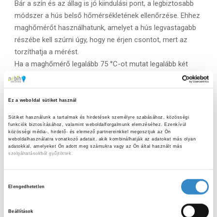
Bár a szín és az állag is jó kiindulási pont, a legbiztosabb
módszer a hús belső hőmérsékletének ellenőrzése. Ehhez
maghőmérőt használhatunk, amelyet a hús legvastagabb
részébe kell szúrni úgy, hogy ne érjen csontot, mert az
torzíthatja a mérést.
Ha a maghőmérő legalább 75 °C-ot mutat legalább két
percen keresztül, az már általában elegendő a káros
mikroorganizmusok elpusztításához, így az étel
biztonságosan fogyasztható. Ez a módszer különösen
Ez a weboldal sütiket használ
hasznos, ha vastagabb darabokat sütünk, például sült
Sütiket használunk a tartalmak és hirdetések személyre szabásához, közösségi 
csirkecombot vagy egyben sült húsokat.
funkciók biztosításához, valamint weboldalforgalmunk elemzéséhez. Ezenkívül 
közösségi média-, hirdető- és elemező partnereinkkel megosztjuk az Ön 
weboldalhasználatra vonatkozó adatait, akik kombinálhatják az adatokat más olyan 
Lakoma:
adatokkal, amelyeket Ön adott meg számukra vagy az Ön által használt más 
szolgáltatásokból gyűjtöttek.
A sous vide (ejtsd: szu vid) egy modern főzési technika,
Adatkezelési tájékoztató
amely lehetővé teszi, hogy a hús viszonylag alacsony
H
Elengedhetetlen
hőmérsékleten és hosszú ideig, vákuumcsomagolásban,
o
vízfürdőben készüljön el. A sous vide előnye, hogy
z
Beállítások
pontosan beállítható az a hőmérséklet, ahol az adott
z