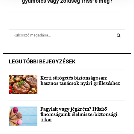
gyümölcs vagy zöldség friss-e még?
s
a
S
e
a
S
r
c
E
LEGUTÓBBI BEJEGYZÉSEK
h
f
A
o
Kerti sütögetés biztonságosan:
r
hasznos tanácsok nyári grillezéshez
R
:
C
H
Fagylalt vagy jégkrém? Hűsítő
finomságaink élelmiszerbiztonsági
titkai