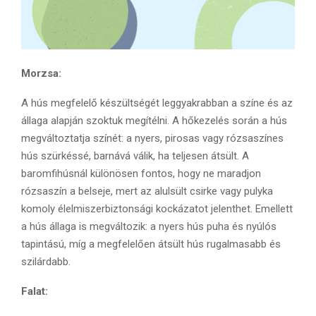
Morzsa:
A hús megfelelő készültségét leggyakrabban a színe és az
állaga alapján szoktuk megítélni. A hőkezelés során a hús
megváltoztatja színét: a nyers, pirosas vagy rózsaszínes
hús szürkéssé, barnává válik, ha teljesen átsült. A
baromfihúsnál különösen fontos, hogy ne maradjon
rózsaszín a belseje, mert az alulsült csirke vagy pulyka
komoly élelmiszerbiztonsági kockázatot jelenthet. Emellett
a hús állaga is megváltozik: a nyers hús puha és nyúlós
tapintású, míg a megfelelően átsült hús rugalmasabb és
szilárdabb.
Falat: