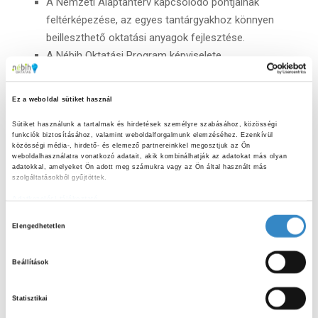
A Nemzeti Alaptanterv kapcsolódó pontjainak
feltérképezése, az egyes tantárgyakhoz könnyen
beilleszthető oktatási anyagok fejlesztése.
A Nébih Oktatási Program képviselete
rendezvényeken.
Online és offline rendezvények szervezése
Ez a weboldal sütiket használ
pedagógusoknak.
A Nébih Oktatási Program működtetéséhez
Sütiket használunk a tartalmak és hirdetések személyre szabásához, közösségi 
funkciók biztosításához, valamint weboldalforgalmunk elemzéséhez. Ezenkívül 
kapcsolódó adminisztratív és szervezési feladatok
közösségi média-, hirdető- és elemező partnereinkkel megosztjuk az Ön 
weboldalhasználatra vonatkozó adatait, akik kombinálhatják az adatokat más olyan 
ellátása.
adatokkal, amelyeket Ön adott meg számukra vagy az Ön által használt más 
szolgáltatásokból gyűjtöttek.
Minden további információ és a jelentkezés részletei
Adatkezelési tájékoztató
elérhetők a megadott linken:
H
Elengedhetetlen
https://nebih.karrierportal.hu/allas/oktatasi-referens-
o
1081#/
z
Beállítások
z
Kép forrása: Canva
á
Statisztikai
j