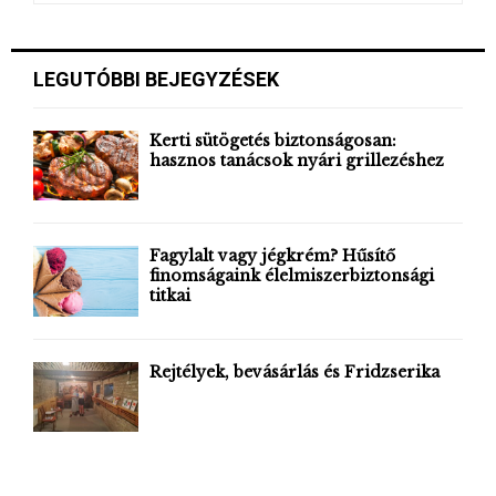
a
S
r
c
E
LEGUTÓBBI BEJEGYZÉSEK
h
f
A
o
Kerti sütögetés biztonságosan:
r
hasznos tanácsok nyári grillezéshez
R
:
C
H
Fagylalt vagy jégkrém? Hűsítő
finomságaink élelmiszerbiztonsági
titkai
Rejtélyek, bevásárlás és Fridzserika