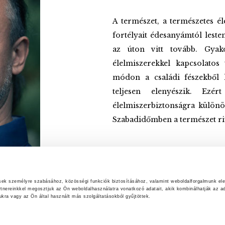
A természet, a természetes él
fortélyait édesanyámtól lest
az úton vitt tovább. Gyak
élelmiszerekkel kapcsolatos
módon a családi fészekből 
teljesen elenyészik. Ez
élelmiszerbiztonságra különö
Szabadidőmben a természet rit
ések személyre szabásához, közösségi funkciók biztosításához, valamint weboldalforgalmunk el
rtnereinkkel megosztjuk az Ön weboldalhasználatra vonatkozó adatait, akik kombinálhatják az ad
ra vagy az Ön által használt más szolgáltatásokból gyűjtöttek.