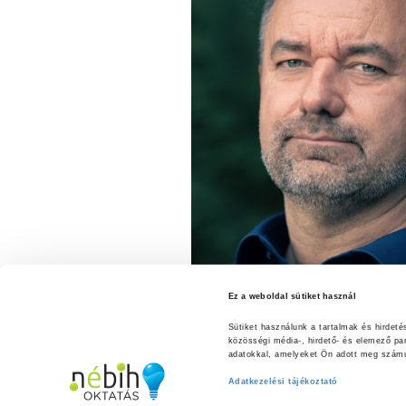
Ez a weboldal sütiket használ
Sütiket használunk a tartalmak és hirdet
közösségi média-, hirdető- és elemező pa
adatokkal, amelyeket Ön adott meg számuk
Adatkezelési tájékoztató