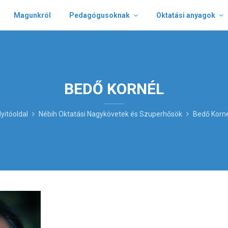
Magunkról
Pedagógusoknak
Oktatási anyagok
BEDŐ KORNÉL
yitóoldal
Nébih Oktatási Nagykövetek és Szuperhősök
Bedő Korn