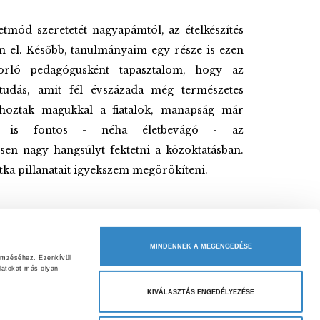
etmód szeretetét nagyapámtól, az ételkészítés
em el. Később, tanulmányaim egy része is ezen
orló pedagógusként tapasztalom, hogy az
 tudás, amit fél évszázada még természetes
hoztak magukkal a fiatalok, manapság már
ért is fontos - néha életbevágó - az
sen nagy hangsúlyt fektetni a közoktatásban.
ka pillanatait igyekszem megörökíteni.
MINDENNEK A MEGENGEDÉSE
emzéséhez. Ezenkívül 
atokat más olyan 
KIVÁLASZTÁS ENGEDÉLYEZÉSE