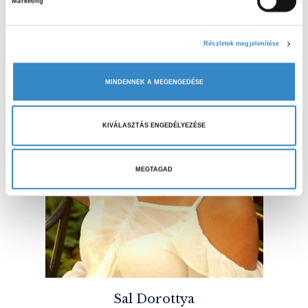
Marketing
r
u
l
Részletek megjelenítése
á
s
MINDENNEK A MEGENGEDÉSE
k
i
v
KIVÁLASZTÁS ENGEDÉLYEZÉSE
á
l
a
MEGTAGAD
s
z
t
á
s
a
Sal Dorottya