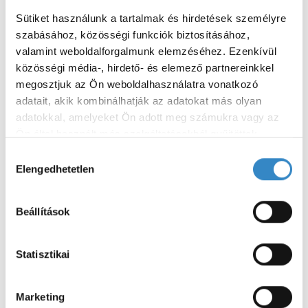
2025
Érdekességek
Sütiket használunk a tartalmak és hirdetések személyre 
Tartós ízek biztonságban
szabásához, közösségi funkciók biztosításához, 
valamint weboldalforgalmunk elemzéséhez. Ezenkívül 
A nyári időszak tetőpontján sok háztartásban előkerülnek az
közösségi média-, hirdető- és elemező partnereinkkel 
üres befőttesüvegek, megtelnek a fagyasztók, és egyre több
megosztjuk az Ön weboldalhasználatra vonatkozó 
családban készülnek házi lekvárok, befőttek, savanyúságok,
adatait, akik kombinálhatják az adatokat más olyan 
gyümölcslevek vagy akár...
adatokkal, amelyeket Ön adott meg számukra vagy az 
Ön által használt más szolgáltatásokból gyűjtöttek.
H
Adatkezelési tájékoztató
Elengedhetetlen
o
S
e
z
a
z
S
Beállítások
r
á
c
E
LEGUTÓBBI BEJEGYZÉSEK
j
h
á
Statisztikai
f
A
r
o
Kerti sütögetés biztonságosan:
hasznos tanácsok nyári grillezéshez
u
r
R
Marketing
:
l