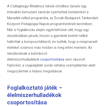
A Csillaghegyi Általános Iskola ötödikes tanulói egy
interaktív bemutató tanórán nyerhettek betekintést a
Maradék nélkül programba, az Észak-Budapesti Tankerületi
Központ Pedagógiai Napok programhetének keretében.
Már a foglalkozás elején egyértelművé vált, hogy egy
ökoiskolában járunk, hiszen a gyerekek kivétel nélkül
hallottak a komposztálásról, és tudták, hogy a megmaradt
ételeket számos más módon is meg lehet menteni. Az
iskolásoknak a különböző
élelmiszerhulladékok
csoportosítása
sem okozott
fejtörést, a csapatjáték során néhány szempillantás alatt
megszülettek a helyes megoldások.
Foglalkoztató játék –
élelmiszerhulladékok
csoportosítása