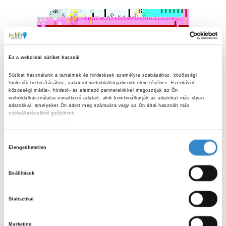
Ez a weboldal sütiket használ
Sütiket használunk a tartalmak és hirdetések személyre szabásához, közösségi 
funkciók biztosításához, valamint weboldalforgalmunk elemzéséhez. Ezenkívül 
közösségi média-, hirdető- és elemező partnereinkkel megosztjuk az Ön 
weboldalhasználatra vonatkozó adatait, akik kombinálhatják az adatokat más olyan 
adatokkal, amelyeket Ön adott meg számukra vagy az Ön által használt más 
szolgáltatásokból gyűjtöttek.
Adatkezelési tájékoztató
H
Elengedhetetlen
o
z
Beállítások
z
á
Statisztikai
j
á
Marketing
r