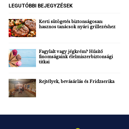
c
E
LEGUTÓBBI BEJEGYZÉSEK
h
f
A
o
Kerti sütögetés biztonságosan:
r
hasznos tanácsok nyári grillezéshez
R
:
C
H
Fagylalt vagy jégkrém? Hűsítő
finomságaink élelmiszerbiztonsági
titkai
Rejtélyek, bevásárlás és Fridzserika