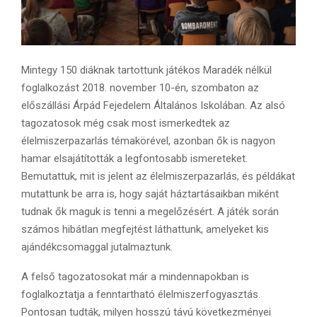
Mintegy 150 diáknak tartottunk játékos Maradék nélkül
foglalkozást 2018. november 10-én, szombaton az
előszállási Árpád Fejedelem Általános Iskolában. Az alsó
tagozatosok még csak most ismerkedtek az
élelmiszerpazarlás témakörével, azonban ők is nagyon
hamar elsajátították a legfontosabb ismereteket.
Bemutattuk, mit is jelent az élelmiszerpazarlás, és példákat
mutattunk be arra is, hogy saját háztartásaikban miként
tudnak ők maguk is tenni a megelőzésért. A játék során
számos hibátlan megfejtést láthattunk, amelyeket kis
ajándékcsomaggal jutalmaztunk.
A felső tagozatosokat már a mindennapokban is
foglalkoztatja a fenntartható élelmiszerfogyasztás.
Pontosan tudták, milyen hosszú távú következményei