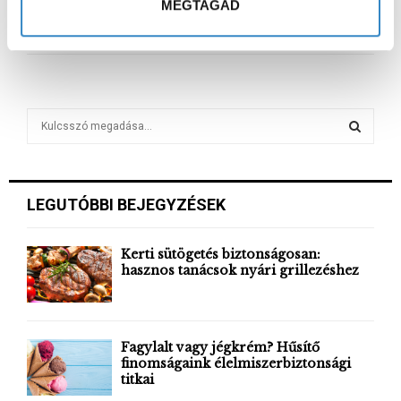
MEGTAGAD
s
Pedagógiai napok eseménysorozata
a
S
e
a
S
r
c
E
LEGUTÓBBI BEJEGYZÉSEK
h
f
A
o
Kerti sütögetés biztonságosan:
r
hasznos tanácsok nyári grillezéshez
R
:
C
H
Fagylalt vagy jégkrém? Hűsítő
finomságaink élelmiszerbiztonsági
titkai