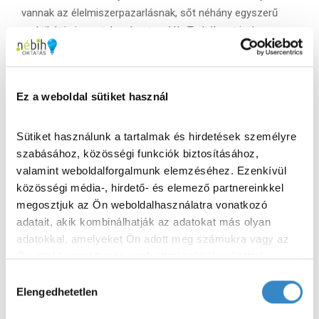
vannak az élelmiszerpazarlásnak, sőt néhány egyszerű
praktikát is ismertek már a tanulók. Tudták azt is, hogy a
minőségmegőrzési idővel rendelkező élelmiszereknek
lejárat után is érdemes még egy esélyt adni, mert
lehetséges, hogy a terméknek csupán
a zamata változik
Ez a weboldal sütiket használ
meg
, ám élelmiszerbiztonsági szempontból kifogástalan
marad.
Sütiket használunk a tartalmak és hirdetések személyre 
Fogyaszthatósági- és minőségmegőrzési idő közötti
szabásához, közösségi funkciók biztosításához, 
különbség
valamint weboldalforgalmunk elemzéséhez. Ezenkívül 
közösségi média-, hirdető- és elemező partnereinkkel 
Ezúton is köszönjük szépen a lehetőséget az előszállási
megosztjuk az Ön weboldalhasználatra vonatkozó 
Árpád Fejedelem Általános Iskola diákjainak és
adatait, akik kombinálhatják az adatokat más olyan 
pedagógusainak! Reméljük, hogy találkozunk a jövő évi kvíz
adatokkal, amelyeket Ön adott meg számukra vagy az 
verseny során is!
Ön által használt más szolgáltatásokból gyűjtöttek.
H
Adatkezelési tájékoztató
Elengedhetetlen
o
z