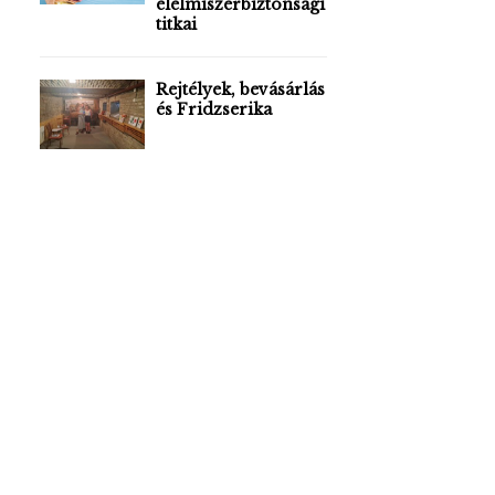
élelmiszerbiztonsági
titkai
Rejtélyek, bevásárlás
és Fridzserika