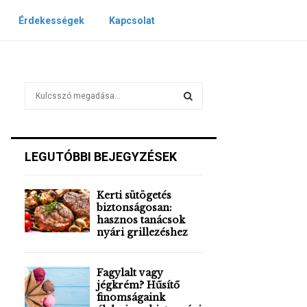
Érdekességek
Kapcsolat
S
e
a
S
r
c
E
LEGUTÓBBI BEJEGYZÉSEK
h
f
A
o
Kerti sütögetés
r
R
biztonságosan:
:
hasznos tanácsok
nyári grillezéshez
C
H
Fagylalt vagy
jégkrém? Hűsítő
finomságaink