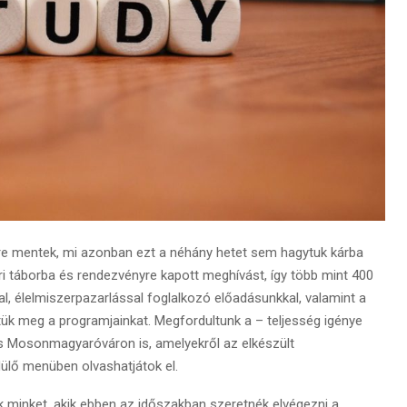
re mentek, mi azonban ezt a néhány hetet sem hagytuk kárba
 táborba és rendezvényre kapott meghívást, így több mint 400
l, élelmiszerpazarlással foglalkozó előadásunkkal, valamint a
tük meg a programjainkat. Megfordultunk a – teljesség igénye
s Mosonmagyaróváron is, amelyekről az elkészült
ülő menüben olvashatjátok el.
 minket, akik ebben az időszakban szeretnék elvégezni a