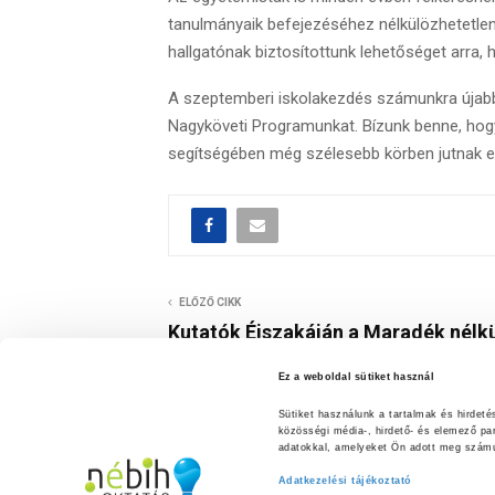
tanulmányaik befejezéséhez nélkülözhetetlen 
hallgatónak biztosítottunk lehetőséget arra, 
A szeptemberi iskolakezdés számunkra újabb l
Nagyköveti Programunkat. Bízunk benne, hog
segítségében még szélesebb körben jutnak e
ELŐZŐ CIKK
Kutatók Éjszakáján a Maradék nélk
Ez a weboldal sütiket használ
Sütiket használunk a tartalmak és hirdet
közösségi média-, hirdető- és elemező pa
adatokkal, amelyeket Ön adott meg számuk
Adatkezelési tájékoztató