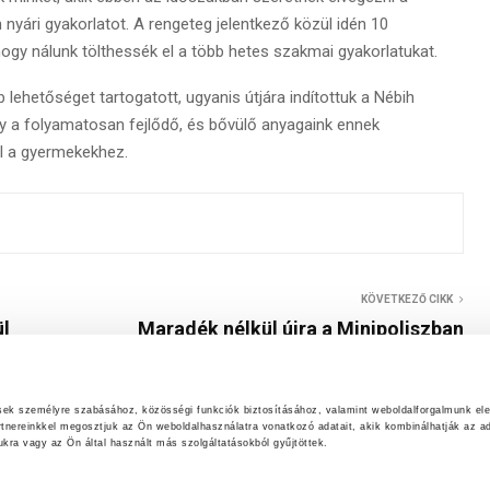
nyári gyakorlatot. A rengeteg jelentkező közül idén 10
hogy nálunk tölthessék el a több hetes szakmai gyakorlatukat.
ehetőséget tartogatott, ugyanis útjára indítottuk a Nébih
y a folyamatosan fejlődő, és bővülő anyagaink ennek
l a gyermekekhez.
KÖVETKEZŐ CIKK
ül
Maradék nélkül újra a Minipoliszban
ések személyre szabásához, közösségi funkciók biztosításához, valamint weboldalforgalmunk el
rtnereinkkel megosztjuk az Ön weboldalhasználatra vonatkozó adatait, akik kombinálhatják az ad
ra vagy az Ön által használt más szolgáltatásokból gyűjtöttek.