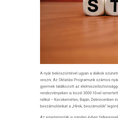
A nyár beköszöntével ugyan a diákok szünet
veszni. Az Oktatási Programunk számos nyári
gyermek találkozott az élelmiszerbiztonságga
rendezvényeken is közel 3000 fővel ismertet
nélkül – Kecskeméten, Baján, Debrecenben é
beszámolóinkat a „Hírek, beszámolók” legörd
Az egyetemisták is minden évben felkeresnek