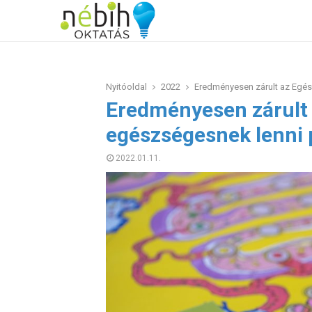
Nyitóoldal
2022
Eredményesen zárult az Egés
Eredményesen zárult 
egészségesnek lenni 
2022.01.11.