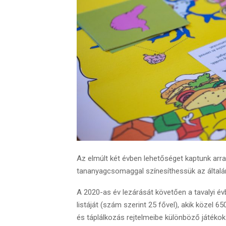
Az elmúlt két évben lehetőséget kaptunk arr
tananyagcsomaggal színesíthessük az általán
A 2020-as év lezárását követően a tavalyi é
listáját (szám szerint 25 fővel), akik közel
és táplálkozás rejtelmeibe különböző játéko