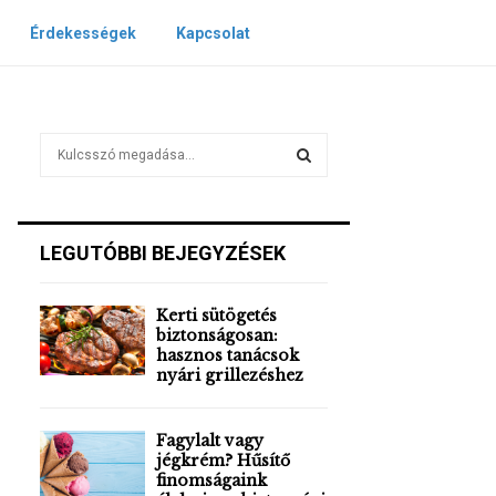
Érdekességek
Kapcsolat
S
e
a
S
r
c
E
LEGUTÓBBI BEJEGYZÉSEK
h
f
A
o
Kerti sütögetés
r
R
biztonságosan:
:
hasznos tanácsok
nyári grillezéshez
C
H
Fagylalt vagy
jégkrém? Hűsítő
finomságaink