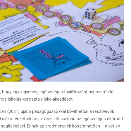
a, hogy egy ingyenes, egészséges táplálkozást népszerűsítő
os iskolás korosztály iskolakezdését.
vben (2021) újabb pedagógussokkal bővíthettük a résztvevők
 650 diákot vezettek be az őszi időszakban az egészséges életmód
k segítségével. Ennek az eredménynek köszönhetően – a két év