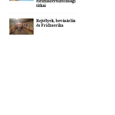
élelmiszerbiztonsági
titkai
Rejtélyek, bevásárlás
és Fridzserika