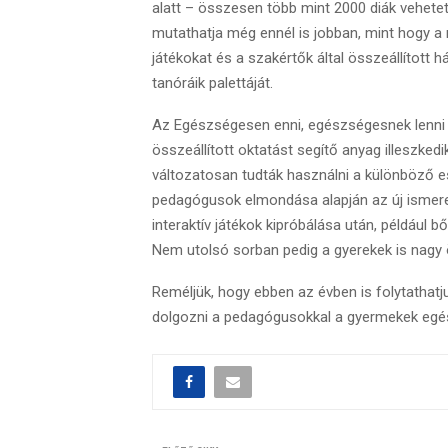
alatt – összesen több mint 2000 diák vehetet
mutathatja még ennél is jobban, mint hogy a
játékokat és a szakértők által összeállított 
tanóráik palettáját.
Az Egészségesen enni, egészségesnek lenni 
összeállított oktatást segítő anyag illeszked
változatosan tudták használni a különböző
pedagógusok elmondása alapján az új ismeret
interaktív játékok kipróbálása után, például b
Nem utolsó sorban pedig a gyerekek is nagy 
Reméljük, hogy ebben az évben is folytathatj
dolgozni a pedagógusokkal a gyermekek egés