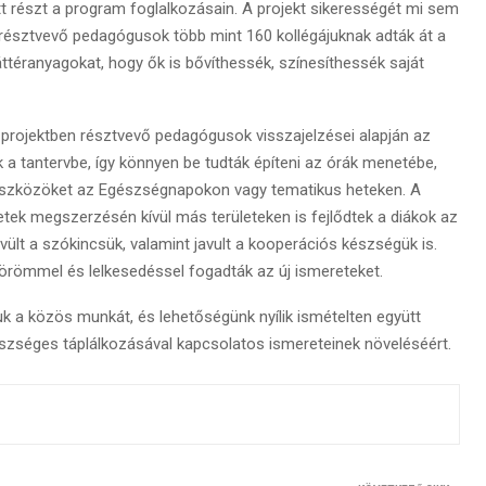
t részt a program foglalkozásain. A projekt sikerességét mi sem
 résztvevő pedagógusok több mint 160 kollégájuknak adták át a
háttéranyagokat, hogy ők is bővíthessék, színesíthessék saját
projektben résztvevő pedagógusok visszajelzései alapján az
ik a tantervbe, így könnyen be tudták építeni az órák menetébe,
 eszközöket az Egészségnapokon vagy tematikus heteken. A
ek megszerzésén kívül más területeken is fejlődtek a diákok az
ővült a szókincsük, valamint javult a kooperációs készségük is.
örömmel és lelkesedéssel fogadták az új ismereteket.
uk a közös munkát, és lehetőségünk nyílik ismételten együtt
zséges táplálkozásával kapcsolatos ismereteinek növeléséért.