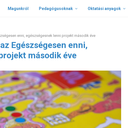
Magunkról
Pedagógusoknak
Oktatási anyagok
zségesen enni, egészségesnek lenni projekt második éve
az Egészségesen enni,
projekt második éve