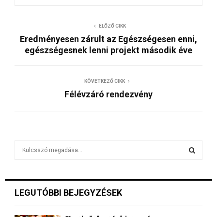
ELŐZŐ CIKK
Eredményesen zárult az Egészségesen enni,
egészségesnek lenni projekt második éve
KÖVETKEZŐ CIKK
Félévzáró rendezvény
S
e
a
S
r
c
E
LEGUTÓBBI BEJEGYZÉSEK
h
f
A
o