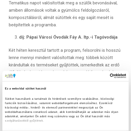
Tematikus napot valósítottak meg a szülők bevonásával,
amiben állomások voltak a gyümölcs feldolgozásról,
komposztálásról, almát sütöttek és egy saját mesét is
beépítettek a programba.
díj: Pápai Városi Óvodák Fáy A. ltp.-i Tagóvodája
Két héten keresztül tartott a program, felsorolni is hosszú
lenne mennyi mindent valósítottak meg: többek között
kirándultak és terméseket gyűjtöttek, ismerkedtek az erdő
élővilágával, majd az udvarral és egy családi gazdaságban
részt vettek a szőlő szüreten. Amit kiemelnénk még az a
Komposztünnep társasjáték.
Ez a weboldal sütiket használ
Különdíj: Galgahévíz Csemetekert Óvoda (szervező),
Sütiket használunk a tartalmak és hirdetések személyre szabásához, közösségi 
funkciók biztosításához, valamint weboldalforgalmunk elemzéséhez. Ezenkívül 
csatlakozók: Kacó Óvoda Zsámbok, Sün Balázs Óvoda
közösségi média-, hirdető- és elemező partnereinkkel megosztjuk az Ön 
weboldalhasználatra vonatkozó adatait, akik kombinálhatják az adatokat más olyan 
Hévízgyörk és Boldog Csicsergő Óvodája
adatokkal, amelyeket Ön adott meg számukra vagy az Ön által használt más 
szolgáltatásokból gyűjtöttek.
Évek óta magas színvonalú programot valósítanak meg, ez
Adatkezelési tájékoztató