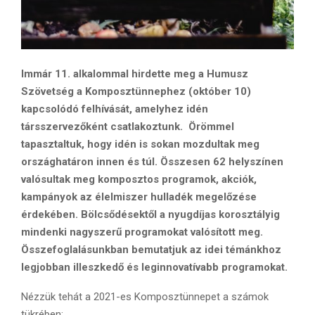
Immár 11. alkalommal hirdette meg a Humusz
Szövetség a Komposztünnephez (október 10)
kapcsolódó felhívását, amelyhez idén
társszervezőként csatlakoztunk. Örömmel
tapasztaltuk, hogy idén is sokan mozdultak meg
országhatáron innen és túl. Összesen 62 helyszínen
valósultak meg komposztos programok, akciók,
kampányok az élelmiszer hulladék megelőzése
érdekében. Bölcsődésektől a nyugdíjas korosztályig
mindenki nagyszerű programokat valósított meg.
Összefoglalásunkban bemutatjuk az idei témánkhoz
legjobban illeszkedő és leginnovatívabb programokat.
Nézzük tehát a 2021-es Komposztünnepet a számok
tükrében: