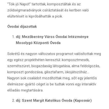
“Tök-jó Napot” tartottak, komposztáltak és az
zöldségmaradványok csíráztatását és kertben való
elültetését is kipróbálhatták a picik.
Óvodai díjazottak
díj: Mezőberény Város Óvodai Intézménye
Mosolygó Központi Óvoda
Sokrétű és nagyon változatos programot valósítottak meg
egy egész projekthéten keresztül: komposztmesék,
szemétszüret, biogazdaság látogatása, alma feldolgozás,
komposzt gondozása, gilisztafarm, ökojátszóház…
Nagyon sok családot mozdítottak meg, sőt egy jelentős
élelmiszer-gyártó céget is be tudtak vonni egy interaktív
előadás megtartására.
díj: Szent Margit Katolikus Óvoda (Kaposvár)