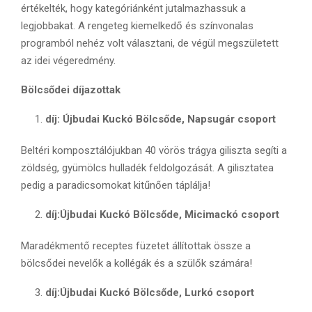
értékelték, hogy kategóriánként jutalmazhassuk a
legjobbakat. A rengeteg kiemelkedő és színvonalas
programból nehéz volt választani, de végül megszületett
az idei végeredmény.
Bölcsődei díjazottak
díj: Újbudai Kuckó Bölcsőde, Napsugár csoport
Beltéri komposztálójukban 40 vörös trágya giliszta segíti a
zöldség, gyümölcs hulladék feldolgozását. A gilisztatea
pedig a paradicsomokat kitűnően táplálja!
díj:
Újbudai Kuckó Bölcsőde, Micimackó csoport
Maradékmentő receptes füzetet állítottak össze a
bölcsődei nevelők a kollégák és a szülők számára!
díj:
Újbudai Kuckó Bölcsőde, Lurkó csoport