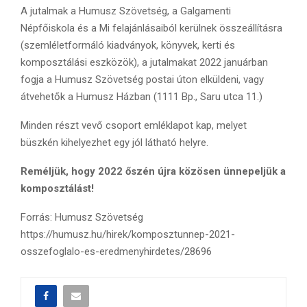
A jutalmak a Humusz Szövetség, a Galgamenti
Népfőiskola és a Mi felajánlásaiból kerülnek összeállításra
(szemléletformáló kiadványok, könyvek, kerti és
komposztálási eszközök), a jutalmakat 2022 januárban
fogja a Humusz Szövetség postai úton elküldeni, vagy
átvehetők a Humusz Házban (1111 Bp., Saru utca 11.)
Minden részt vevő csoport emléklapot kap, melyet
büszkén kihelyezhet egy jól látható helyre.
Reméljük, hogy 2022 őszén újra közösen ünnepeljük a
komposztálást!
Forrás: Humusz Szövetség
https://humusz.hu/hirek/komposztunnep-2021-
osszefoglalo-es-eredmenyhirdetes/28696