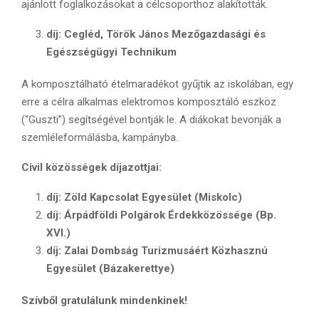
ajánlott foglalkozásokat a célcsoporthoz alakították.
díj: Cegléd, Török János Mezőgazdasági és
Egészségügyi Technikum
A komposztálható ételmaradékot gyűjtik az iskolában, egy
erre a célra alkalmas elektromos komposztáló eszköz
(“Guszti”) segítségével bontják le. A diákokat bevonják a
szemléleformálásba, kampányba.
Civil közösségek díjazottjai:
díj: Zöld Kapcsolat Egyesület (Miskolc)
díj: Árpádföldi Polgárok Érdekközössége (Bp.
XVI.)
díj: Zalai Dombság Turizmusáért Közhasznú
Egyesület (Bázakerettye)
Szívből gratulálunk mindenkinek!