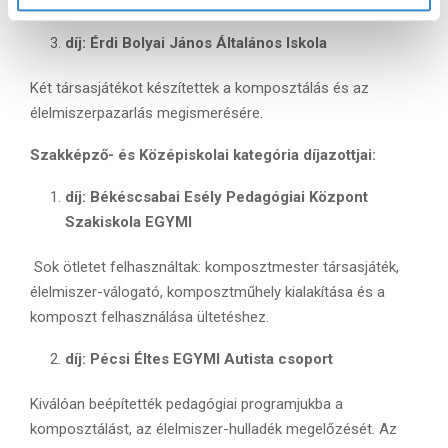
(például rovarhotellel). Kedvencünk a növénysimogató volt.
s
z
díj: Érdi Bolyai János Általános Iskola
t
á
Két társasjátékot készítettek a komposztálás és az
s
élelmiszerpazarlás megismerésére.
a
Szakképző- és Középiskolai kategória díjazottjai:
díj: Békéscsabai Esély Pedagógiai Központ
Szakiskola EGYMI
Sok ötletet felhasználtak: komposztmester társasjáték,
élelmiszer-válogató, komposztműhely kialakítása és a
komposzt felhasználása ültetéshez.
díj: Pécsi Éltes EGYMI Autista csoport
Kiválóan beépítették pedagógiai programjukba a
komposztálást, az élelmiszer-hulladék megelőzését. Az