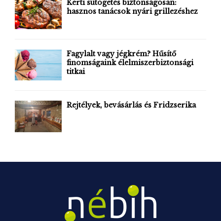
Kerti sütögetés biztonságosan:
r
hasznos tanácsok nyári grillezéshez
R
:
C
H
Fagylalt vagy jégkrém? Hűsítő
finomságaink élelmiszerbiztonsági
titkai
Rejtélyek, bevásárlás és Fridzserika