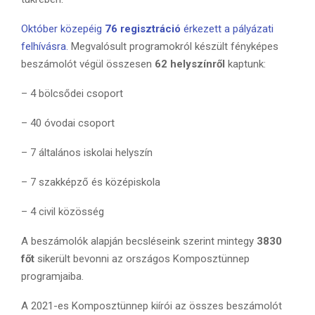
Október közepéig
76 regisztráció
érkezett a pályázati
felhívásra.
Megvalósult programokról készült fényképes
beszámolót végül összesen
62 helyszínről
kaptunk:
– 4 bölcsődei csoport
– 40 óvodai csoport
– 7 általános iskolai helyszín
– 7 szakképző és középiskola
– 4 civil közösség
A beszámolók alapján becsléseink szerint mintegy
3830
főt
sikerült bevonni az országos Komposztünnep
programjaiba.
A 2021-es Komposztünnep kiírói az összes beszámolót