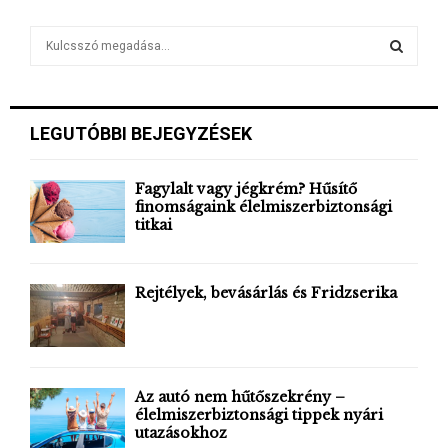
S
e
a
S
r
c
E
LEGUTÓBBI BEJEGYZÉSEK
h
f
A
o
Fagylalt vagy jégkrém? Hűsítő
r
finomságaink élelmiszerbiztonsági
R
titkai
:
C
H
Rejtélyek, bevásárlás és Fridzserika
Az autó nem hűtőszekrény –
élelmiszerbiztonsági tippek nyári
utazásokhoz