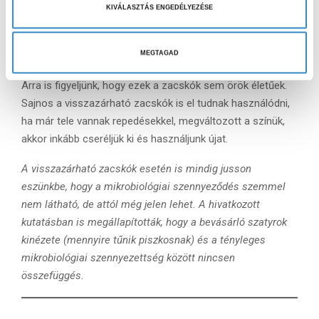
konyharuhával vagy húzzuk rá tiszta pohárra,
KIVÁLASZTÁS ENGEDÉLYEZÉSE
á
befőttesüvegre, hogy teljesen kiszáradjon.
l
a
MEGTAGAD
Csere
s
Arra is figyeljünk, hogy ezek a zacskók sem örök életűek.
z
Sajnos a visszazárható zacskók is el tudnak használódni,
t
ha már tele vannak repedésekkel, megváltozott a színük,
á
s
akkor inkább cseréljük ki és használjunk újat.
a
A visszazárható zacskók esetén is mindig jusson
eszünkbe, hogy a mikrobiológiai szennyeződés szemmel
nem látható, de attól még jelen lehet. A hivatkozott
kutatásban is megállapították, hogy a bevásárló szatyrok
kinézete (mennyire tűnik piszkosnak) és a tényleges
mikrobiológiai szennyezettség között nincsen
összefüggés.