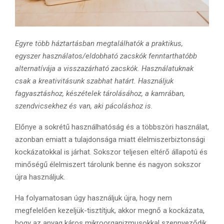
Egyre több háztartásban megtalálhatók a praktikus,
egyszer használatos/eldobható zacskók fenntarthatóbb
alternatívája a visszazárható zacskók. Használatuknak
csak a kreativitásunk szabhat határt. Használjuk
fagyasztáshoz, készételek tárolásához, a kamrában,
szendvicsekhez és van, aki pácoláshoz is.
Előnye a sokrétű használhatóság és a többszöri használat,
azonban emiatt a tulajdonsága miatt élelmiszerbiztonsági
kockázatokkal is járhat. Sokszor teljesen eltérő állapotú és
minőségű élelmiszert tárolunk benne és nagyon sokszor
újra használjuk.
Ha folyamatosan úgy használjuk újra, hogy nem
megfelelően kezeljük-tisztítjuk, akkor megnő a kockázata,
hogy az anyag káros mikroorganizmusokkal szennyeződik,