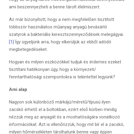
ami beszennyezheti a benne tárolt élelmiszert.
Az már bizonyított, hogy a nem megfelelően tisztított
többször használatos műanyag anyagú bevásárló
szatyrok a bakteriális keresztszennyeződések melegágyai.
[1]
Így ügyeljünk arra, hogy elkerüljük az ebből adódó
megbetegedéseket.
Hogyan és milyen eszközökkel tudjuk és érdemes ezeket
tisztítani hatékonyan úgy, hogy a környezeti/
fenntarthatósági szempontokra is tekintettel legyünk?
Ami alap
Nagyon sok különböző márkájú/méretű/típusú ilyen
zacskó érhető el a boltokban, ezért első körben mindig
nézzük meg az anyagát és a moshatóságára vonatkozó
információkat. Azt is ellenőrizzük, hogy mit bír el a zacskó,
milyen hőmérsékleten tárolhatunk benne vagy éppen