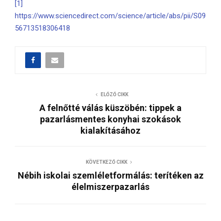
[1]
https://www.sciencedirect.com/science/article/abs/pii/S09
56713518306418
ELŐZŐ CIKK
A felnőtté válás küszöbén: tippek a
pazarlásmentes konyhai szokások
kialakításához
KÖVETKEZŐ CIKK
Nébih iskolai szemléletformálás: terítéken az
élelmiszerpazarlás