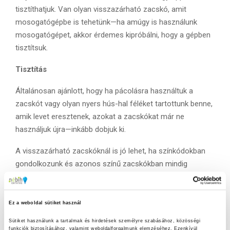
tisztíthatjuk. Van olyan visszazárható zacskó, amit
mosogatógépbe is tehetünk—ha amúgy is használunk
mosogatógépet, akkor érdemes kipróbálni, hogy a gépben
tisztítsuk.
Tisztítás
Általánosan ajánlott, hogy ha pácolásra használtuk a
zacskót vagy olyan nyers hús-hal féléket tartottunk benne,
amik levet eresztenek, azokat a zacskókat már ne
használjuk újra—inkább dobjuk ki.
A visszazárható zacskóknál is jó lehet, ha színkódokban
gondolkozunk és azonos színű zacskókban mindig
azonos vagy hasonló típusú élelmiszereket tárolunk. A
zöldekben csak fagyasztott zöldségeket, a sárgában csak
szendvics elvitelre és így tovább.
Ez a weboldal sütiket használ
Sütiket használunk a tartalmak és hirdetések személyre szabásához, közösségi 
A megfelelő tisztításhoz nem elég a zacskók kiöblítése és
funkciók biztosításához, valamint weboldalforgalmunk elemzéséhez. Ezenkívül 