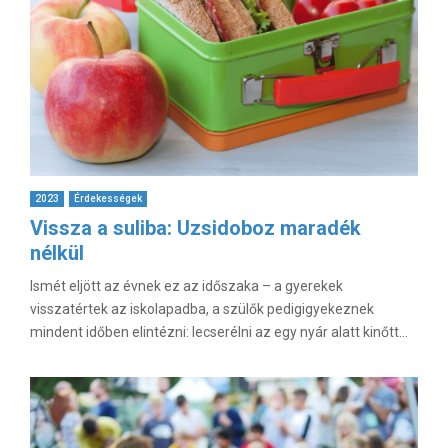
2023
Érdekességek
Vissza a suliba: Uzsidoboz maradék
nélkül
Ismét eljött az évnek ez az időszaka – a gyerekek
visszatértek az iskolapadba, a szülők pedigigyekeznek
mindent időben elintézni: lecserélni az egy nyár alatt kinőtt...