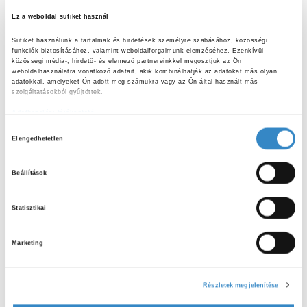
Ez a weboldal sütiket használ
Sütiket használunk a tartalmak és hirdetések személyre szabásához, közösségi 
funkciók biztosításához, valamint weboldalforgalmunk elemzéséhez. Ezenkívül 
közösségi média-, hirdető- és elemező partnereinkkel megosztjuk az Ön 
weboldalhasználatra vonatkozó adatait, akik kombinálhatják az adatokat más olyan 
adatokkal, amelyeket Ön adott meg számukra vagy az Ön által használt más 
szolgáltatásokból gyűjtöttek.
Adatkezelési tájékoztató
H
Elengedhetetlen
o
2023
Érdekességek
z
Háromszoros „Helló Táborlakók!”
Beállítások
z
Kecskeméten
á
Statisztikai
Az utóbbi hetekben igazán kiismertük magunkat Kecskemét
j
városában, hiszen háromszor is leutaztunk a People Team
á
csapat nyári táborába! A kedd délutáni program minden
Marketing
r
alkalommal nagyon...
u
l
Részletek megjelenítése
á