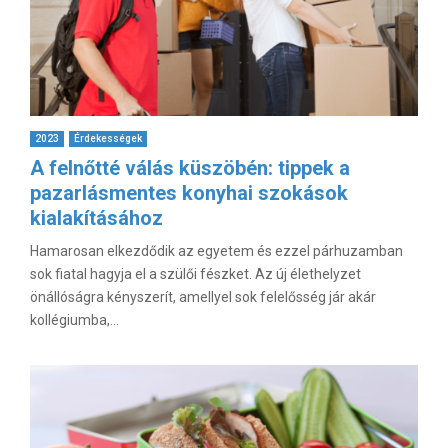
2023
Érdekességek
A felnőtté válás küszöbén: tippek a
pazarlásmentes konyhai szokások
kialakításához
Hamarosan elkezdődik az egyetem és ezzel párhuzamban
sok fiatal hagyja el a szülői fészket. Az új élethelyzet
önállóságra kényszerít, amellyel sok felelősség jár akár
kollégiumba,...