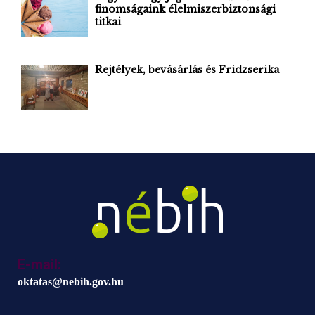
finomságaink élelmiszerbiztonsági
titkai
Rejtélyek, bevásárlás és Fridzserika
E-mail:
oktatas@nebih.gov.hu