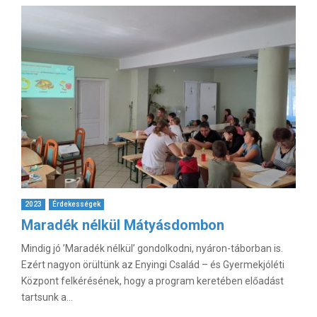
2023
Érdekességek
Maradék nélkül Mátyásdombon
Mindig jó ’Maradék nélkül’ gondolkodni, nyáron-táborban is.
Ezért nagyon örültünk az Enyingi Család – és Gyermekjóléti
Központ felkérésének, hogy a program keretében előadást
tartsunk a...