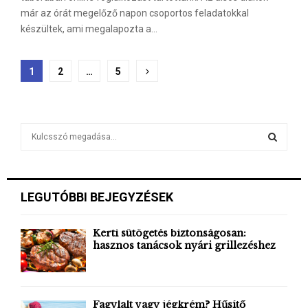
már az órát megelőző napon csoportos feladatokkal
készültek, ami megalapozta a...
Bejegyzések
1
2
…
5
lapozása
S
e
a
S
r
c
E
LEGUTÓBBI BEJEGYZÉSEK
h
f
A
o
Kerti sütögetés biztonságosan:
hasznos tanácsok nyári grillezéshez
r
R
:
C
H
Fagylalt vagy jégkrém? Hűsítő