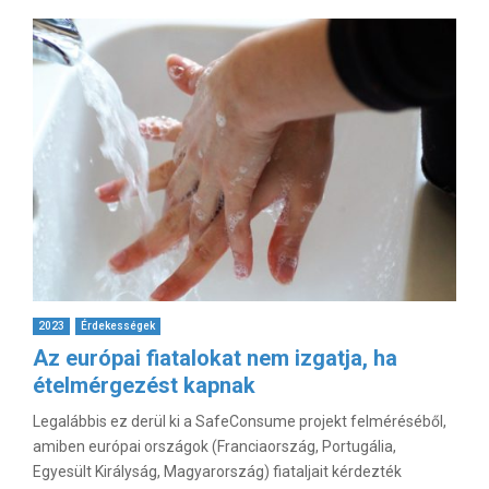
2023
Érdekességek
Az európai fiatalokat nem izgatja, ha
ételmérgezést kapnak
Legalábbis ez derül ki a SafeConsume projekt felméréséből,
amiben európai országok (Franciaország, Portugália,
Egyesült Királyság, Magyarország) fiataljait kérdezték