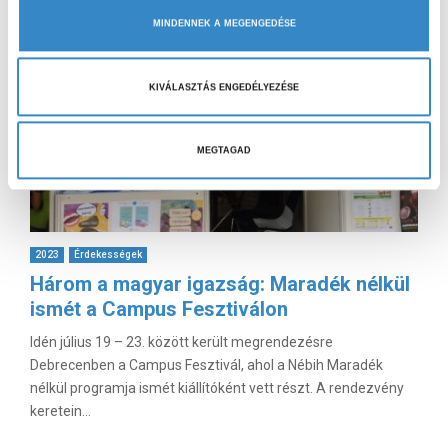
s
MINDENNEK A MEGENGEDÉSE
k
i
v
KIVÁLASZTÁS ENGEDÉLYEZÉSE
á
l
a
MEGTAGAD
s
z
t
á
2023
Érdekességek
s
Három a magyar igazság: Maradék nélkül
a
ismét a Campus Fesztiválon
Idén július 19 – 23. között került megrendezésre
Debrecenben a Campus Fesztivál, ahol a Nébih Maradék
nélkül programja ismét kiállítóként vett részt. A rendezvény
keretein...