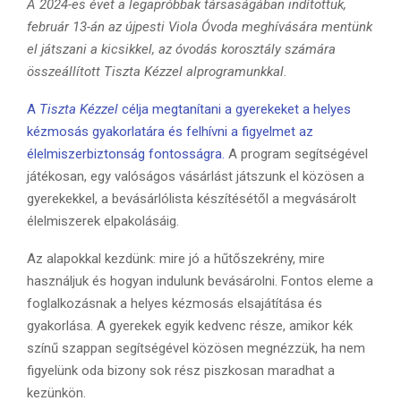
A 2024-es évet a legapróbbak társaságában indítottuk,
február 13-án az újpesti Viola Óvoda meghívására mentünk
el játszani a kicsikkel, az óvodás korosztály számára
összeállított Tiszta Kézzel alprogramunkkal.
A
Tiszta Kézzel
célja megtanítani a gyerekeket a helyes
kézmosás gyakorlatára és felhívni a figyelmet az
élelmiszerbiztonság fontosságra.
A program segítségével
játékosan, egy valóságos vásárlást játszunk el közösen a
gyerekekkel, a bevásárlólista készítésétől a megvásárolt
élelmiszerek elpakolásáig.
Az alapokkal kezdünk: mire jó a hűtőszekrény, mire
használjuk és hogyan indulunk bevásárolni. Fontos eleme a
foglalkozásnak a helyes kézmosás elsajátítása és
gyakorlása. A gyerekek egyik kedvenc része, amikor kék
színű szappan segítségével közösen megnézzük, ha nem
figyelünk oda bizony sok rész piszkosan maradhat a
kezünkön.