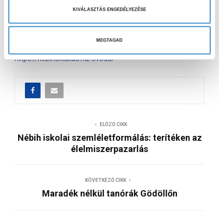
mondták: „olyan jó volt veletek játszani ma”.
v
KIVÁLASZTÁS ENGEDÉLYEZÉSE
á
Köszönjük a meghívást!
l
a
MEGTAGAD
A Tiszta Kézzel programról további információ elérhető:
s
https://nebihoktatas.hu/ovoda/
z
t
á
s
a
ELŐZŐ CIKK
Nébih iskolai szemléletformálás: terítéken az
élelmiszerpazarlás
KÖVETKEZŐ CIKK
Maradék nélkül tanórák Gödöllőn