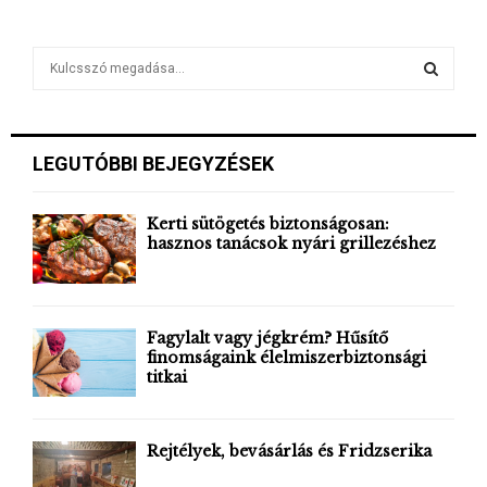
S
e
a
S
r
c
E
LEGUTÓBBI BEJEGYZÉSEK
h
f
A
o
Kerti sütögetés biztonságosan:
r
hasznos tanácsok nyári grillezéshez
R
:
C
H
Fagylalt vagy jégkrém? Hűsítő
finomságaink élelmiszerbiztonsági
titkai
Rejtélyek, bevásárlás és Fridzserika