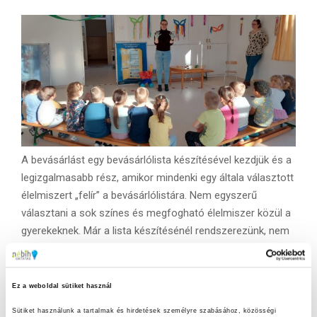
A bevásárlást egy bevásárlólista készítésével kezdjük és a
legizgalmasabb rész, amikor mindenki egy általa választott
élelmiszert „felír” a bevásárlólistára. Nem egyszerű
választani a sok színes és megfogható élelmiszer közül a
gyerekeknek. Már a lista készítésénél rendszerezünk, nem
mindegy mit hova teszünk a bevásárlókocsiban és az sem
mindegy, hogy fagyasztott, hűtést igénylő áru vásárlása
esetében nem megyünk a játszótérre, hanem indulunk
Ez a weboldal sütiket használ
hazafelé.
Sütiket használunk a tartalmak és hirdetések személyre szabásához, közösségi 