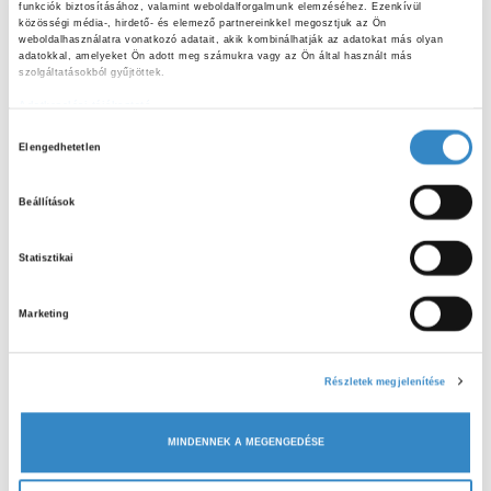
funkciók biztosításához, valamint weboldalforgalmunk elemzéséhez. Ezenkívül 
közösségi média-, hirdető- és elemező partnereinkkel megosztjuk az Ön 
weboldalhasználatra vonatkozó adatait, akik kombinálhatják az adatokat más olyan 
adatokkal, amelyeket Ön adott meg számukra vagy az Ön által használt más 
szolgáltatásokból gyűjtöttek.
Adatkezelési tájékoztató
H
Elengedhetetlen
o
z
Beállítások
z
á
Statisztikai
j
A bevásárlólistánál már csak az otthoni pakolás a nagyobb
á
Marketing
r
izgalom. A gyerekek egyesével vagy akár párosával
u
bepakolnak a hűtőszekrénybe, fagyasztóba vagy kamrába
l
és közösen átbeszéljük, megtanuljuk, hogy mit hogyan kell
Részletek megjelenítése
á
tárolni, figyelve az élelmiszerbiztonságra.
s
MINDENNEK A MEGENGEDÉSE
Mi nagyon jól éreztük magunkat és számunka a
k
legkedvesebb visszajelzés, amikor a gyerekek azt
i