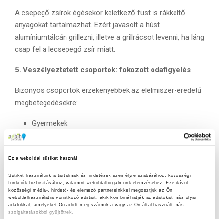
A csepegő zsírok égésekor keletkező füst is rákkeltő
anyagokat tartalmazhat. Ezért javasolt a húst
alumíniumtálcán grillezni, illetve a grillrácsot levenni, ha láng
csap fel a lecsepegő zsír miatt.
5. Veszélyeztetett csoportok: fokozott odafigyelés
Bizonyos csoportok érzékenyebbek az élelmiszer-eredetű
megbetegedésekre:
Gyermekek
Idősek
Kismamák
Legyengült immunrendszerű emberek
Ez a weboldal sütiket használ
Sütiket használunk a tartalmak és hirdetések személyre szabásához, közösségi 
Számukra minden hús alapos átsütése, a nyers ételek
funkciók biztosításához, valamint weboldalforgalmunk elemzéséhez. Ezenkívül 
közösségi média-, hirdető- és elemező partnereinkkel megosztjuk az Ön 
kerülése és a magas higiéniai szint különösen fontos.
weboldalhasználatra vonatkozó adatait, akik kombinálhatják az adatokat más olyan 
adatokkal, amelyeket Ön adott meg számukra vagy az Ön által használt más 
szolgáltatásokból gyűjtöttek.
6. Parti, hangulat, alkohol – de a higiénia ne lazuljon!