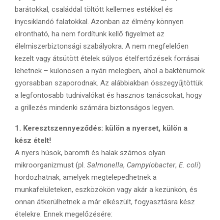
barátokkal, családdal töltött kellemes estékkel és
ínycsiklandó falatokkal. Azonban az élmény könnyen
elrontható, ha nem fordítunk kellő figyelmet az
élelmiszerbiztonsági szabályokra. A nem megfelelően
kezelt vagy átsütött ételek súlyos ételfertőzések forrásai
lehetnek – különösen a nyári melegben, ahol a baktériumok
gyorsabban szaporodnak. Az alábbiakban összegyűjtöttük
a legfontosabb tudnivalókat és hasznos tanácsokat, hogy
a grillezés mindenki számára biztonságos legyen.
1. Keresztszennyeződés: külön a nyerset, külön a
kész ételt!
A nyers húsok, baromfi és halak számos olyan
mikroorganizmust (pl.
Salmonella
,
Campylobacter
,
E. coli
)
hordozhatnak, amelyek megtelepedhetnek a
munkafelületeken, eszközökön vagy akár a kezünkön, és
onnan átkerülhetnek a már elkészült, fogyasztásra kész
ételekre. Ennek megelőzésére: