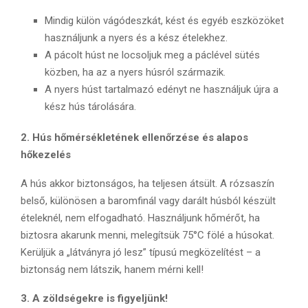
Mindig külön vágódeszkát, kést és egyéb eszközöket
használjunk a nyers és a kész ételekhez.
A pácolt húst ne locsoljuk meg a páclével sütés
közben, ha az a nyers húsról származik.
A nyers húst tartalmazó edényt ne használjuk újra a
kész hús tárolására.
2. Hús hőmérsékletének ellenőrzése és alapos
hőkezelés
A hús akkor biztonságos, ha teljesen átsült. A rózsaszín
belső, különösen a baromfinál vagy darált húsból készült
ételeknél, nem elfogadható. Használjunk hőmérőt, ha
biztosra akarunk menni, melegítsük 75°C fölé a húsokat.
Kerüljük a „látványra jó lesz” típusú megközelítést – a
biztonság nem látszik, hanem mérni kell!
3. A zöldségekre is figyeljünk!