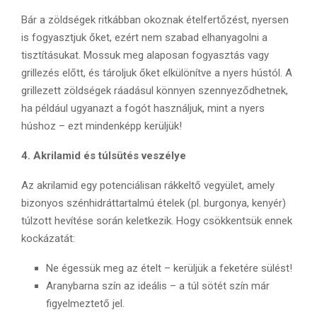
Bár a zöldségek ritkábban okoznak ételfertőzést, nyersen
is fogyasztjuk őket, ezért nem szabad elhanyagolni a
tisztításukat. Mossuk meg alaposan fogyasztás vagy
grillezés előtt, és tároljuk őket elkülönítve a nyers hústól. A
grillezett zöldségek ráadásul könnyen szennyeződhetnek,
ha például ugyanazt a fogót használjuk, mint a nyers
húshoz – ezt mindenképp kerüljük!
4. Akrilamid és túlsütés veszélye
Az akrilamid egy potenciálisan rákkeltő vegyület, amely
bizonyos szénhidráttartalmú ételek (pl. burgonya, kenyér)
túlzott hevítése során keletkezik. Hogy csökkentsük ennek
kockázatát:
Ne égessük meg az ételt – kerüljük a feketére sülést!
Aranybarna szín az ideális – a túl sötét szín már
figyelmeztető jel.