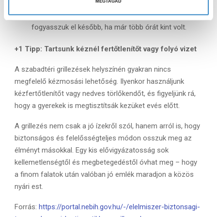
szobahőmérsékleten, különösen 30 °C felett.
MEGTAGAD
s
A maradékot minél előbb hűtsük vissza, és ne
z
fogyasszuk el később, ha már több órát kint volt.
t
á
+1 Tipp: Tartsunk kéznél fertőtlenítőt vagy folyó vizet
s
A szabadtéri grillezések helyszínén gyakran nincs
a
megfelelő kézmosási lehetőség. Ilyenkor használjunk
kézfertőtlenítőt vagy nedves törlőkendőt, és figyeljünk rá,
hogy a gyerekek is megtisztítsák kezüket evés előtt.
A grillezés nem csak a jó ízekről szól, hanem arról is, hogy
biztonságos és felelősségteljes módon osszuk meg az
élményt másokkal. Egy kis elővigyázatosság sok
kellemetlenségtől és megbetegedéstől óvhat meg – hogy
a finom falatok után valóban jó emlék maradjon a közös
nyári est.
Forrás:
https://portal.nebih.gov.hu/-/elelmiszer-biztonsagi-