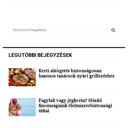
S
e
a
S
r
c
E
LEGUTÓBBI BEJEGYZÉSEK
h
f
A
o
Kerti sütögetés biztonságosan:
r
hasznos tanácsok nyári grillezéshez
R
:
C
H
Fagylalt vagy jégkrém? Hűsítő
finomságaink élelmiszerbiztonsági
titkai