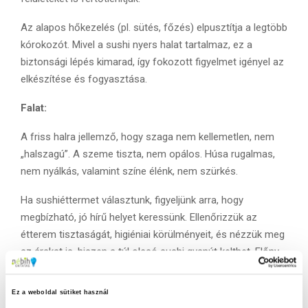
Az alapos hőkezelés (pl. sütés, főzés) elpusztítja a legtöbb
kórokozót. Mivel a sushi nyers halat tartalmaz, ez a
biztonsági lépés kimarad, így fokozott figyelmet igényel az
elkészítése és fogyasztása.
Falat:
A friss halra jellemző, hogy szaga nem kellemetlen, nem
„halszagú”. A szeme tiszta, nem opálos. Húsa rugalmas,
nem nyálkás, valamint színe élénk, nem szürkés.
Ha sushiéttermet választunk, figyeljünk arra, hogy
megbízható, jó hírű helyet keressünk. Ellenőrizzük az
étterem tisztaságát, higiéniai körülményeit, és nézzük meg
az árakat is, hiszen a túl olcsó sushi gyanút kelthet. Előny,
ha az étterem jelzi, hogy a hal fagyasztáson esett át, mivel
ez a paraziták ellen hatékony eljárás lehet.
Ez a weboldal sütiket használ