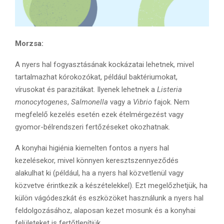
Morzsa:
A nyers hal fogyasztásának kockázatai lehetnek, mivel
tartalmazhat kórokozókat, például
baktériumokat,
vírusokat és parazitákat. Ilyenek lehetnek a
Listeria
monocytogenes
,
Salmonella
vagy a
Vibrio
fajok. Nem
megfelelő kezelés esetén ezek ételmérgezést vagy
gyomor-bélrendszeri fertőzéseket okozhatnak.
A konyhai higiénia kiemelten fontos a nyers hal
kezelésekor, mivel könnyen keresztszennyeződés
alakulhat ki (például, ha a nyers hal közvetlenül vagy
közvetve érintkezik a készételekkel). Ezt megelőzhetjük, ha
külön vágódeszkát és eszközöket használunk a nyers hal
feldolgozásához, alaposan kezet mosunk és a konyhai
felületeket is fertőtlenítjük.