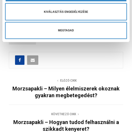
számítanak a várandósok, kisgyerekek, idősek és a
i
legyengült immunrendszerűek (pl. kemoterápiás kezelés
v
KIVÁLASZTÁS ENGEDÉLYEZÉSE
alatt állók). Számukra nem ajánlott a nyers hal
á
fogyasztása.
l
a
MEGTAGAD
s
MORZSAPAKLI
z
t
á
s
a
ELŐZŐ CIKK
Morzsapakli – Milyen élelmiszerek okoznak
gyakran megbetegedést?
KÖVETKEZŐ CIKK
Morzsapakli – Hogyan tudod felhasználni a
szikkadt kenyeret?