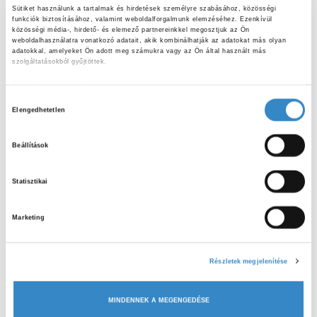
Lakoma:
Sütiket használunk a tartalmak és hirdetések személyre szabásához, közösségi 
funkciók biztosításához, valamint weboldalforgalmunk elemzéséhez. Ezenkívül 
közösségi média-, hirdető- és elemező partnereinkkel megosztjuk az Ön 
Otthoni sushi készítésekor mindig megbízható forrásból
weboldalhasználatra vonatkozó adatait, akik kombinálhatják az adatokat más olyan 
adatokkal, amelyeket Ön adott meg számukra vagy az Ön által használt más 
származó halat válasszunk. A „sushi-grade” vagy
szolgáltatásokból gyűjtöttek.
„sashimi-grade” jelölés arra utal, hogy a halat
Adatkezelési tájékoztató
fagyasztották a paraziták elpusztítása céljából.
H
Elengedhetetlen
o
A nyers hal parazitákat is tartalmazhat, például az
Anisakis
z
nevű fonálférget, amely súlyos emésztőrendszeri
Beállítások
z
panaszokat okozhat. A mélyfagyasztás elpusztítja ezeket,
á
de a sima hűtés nem elegendő.
Statisztikai
j
A tengeri halakban (pl. tonhalban) előfordulhatnak
á
nehézfémek, például higany, amelyek hosszú távon
Marketing
r
károsak lehetnek az egészségre. Ezért javasolt mértékkel
u
l
fogyasztani ilyen halakat.
Részletek megjelenítése
á
A nyers hal fogyasztásából eredő kockázatok
s
szempontjából különösen érzékeny csoportnak
MINDENNEK A MEGENGEDÉSE
k