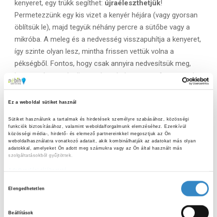
kenyeret, egy trükk segíthet:
újraéleszthetjük
!
Permetezzünk egy kis vizet a kenyér héjára (vagy gyorsan
öblítsük le), majd tegyük néhány percre a sütőbe vagy a
mikróba. A meleg és a nedvesség visszapuhítja a kenyeret,
így szinte olyan lesz, mintha frissen vettük volna a
pékségből. Fontos, hogy csak annyira nedvesítsük meg,
hogy ne ázzon el teljesen, és még langyosan fogyasszuk
el.
Ez a weboldal sütiket használ
Lakoma:
Sütiket használunk a tartalmak és hirdetések személyre szabásához, közösségi 
funkciók biztosításához, valamint weboldalforgalmunk elemzéséhez. Ezenkívül 
Persze a legjobb az lenne, ha a kenyér meg sem szikkadna.
közösségi média-, hirdető- és elemező partnereinkkel megosztjuk az Ön 
weboldalhasználatra vonatkozó adatait, akik kombinálhatják az adatokat más olyan 
Ha tudjuk, hogy nem fog elfogyni időben,
fagyasszuk le
adatokkal, amelyeket Ön adott meg számukra vagy az Ön által használt más 
felszeletelve későbbre! Így, amikor szükség van rá, csak
szolgáltatásokból gyűjtöttek.
elő kell venni pár szeletet és kiolvasztani. Sőt, ha érdekel
Adatkezelési tájékoztató
még több ötlet, hogyan adhatunk új életet a régi kenyérnek,
H
Elengedhetetlen
nézz bele a
„Kenyér második élete”
című
o
receptgyűjteménybe is! Ebben rengeteg szuper tippet és
z
Beállítások
z