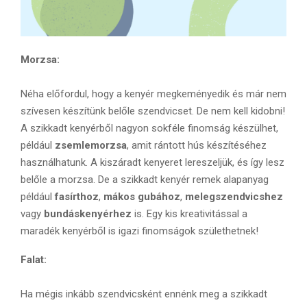
Morzsa:
Néha előfordul, hogy a kenyér megkeményedik és már nem
szívesen készítünk belőle szendvicset. De nem kell kidobni!
A szikkadt kenyérből nagyon sokféle finomság készülhet,
például
zsemlemorzsa
, amit rántott hús készítéséhez
használhatunk. A kiszáradt kenyeret lereszeljük, és így lesz
belőle a morzsa. De a szikkadt kenyér remek alapanyag
például
fasírthoz
,
mákos gubához
,
melegszendvicshez
vagy
bundáskenyérhez
is. Egy kis kreativitással a
maradék kenyérből is igazi finomságok születhetnek!
Falat:
Ha mégis inkább szendvicsként ennénk meg a szikkadt