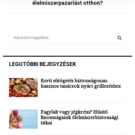
élelmiszerpazarlást otthon?
s
a
S
e
a
S
r
c
E
LEGUTÓBBI BEJEGYZÉSEK
h
f
A
o
Kerti sütögetés biztonságosan:
r
hasznos tanácsok nyári grillezéshez
R
:
C
H
Fagylalt vagy jégkrém? Hűsítő
finomságaink élelmiszerbiztonsági
titkai