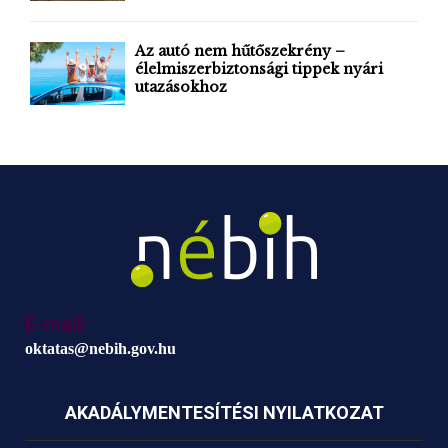
Az autó nem hűtőszekrény –
élelmiszerbiztonsági tippek nyári
utazásokhoz
E-mail:
oktatas@nebih.gov.hu
AKADÁLYMENTESÍTÉSI NYILATKOZAT