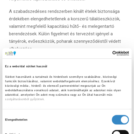
A szabadszedéses rendszerben kínált ételek biztonsága
érdekében elengedhetetlenek a korszerű tálalóeszközök,
valamint megfelelő kapacitású hűtő- és melegentartó
berendezések. Külön figyelmet és tervezést igényel a
tányérok, evőeszközök, poharak szennyeződéstől védett
elhelyezése.
A folyamatok megtervezése kiemelten fontos: jó gyakorlat
Ez a weboldal sütiket használ
a készételek szakaszos kihelyezése, azaz egyszerre csak
az egy csoportban étkezők számára elegendő étel
Sütiket használunk a tartalmak és hirdetések személyre szabásához, közösségi 
funkciók biztosításához, valamint weboldalforgalmunk elemzéséhez. Ezenkívül 
feltálalása. Az ételeket javasolt plexi lemezzel védeni a
közösségi média-, hirdető- és elemező partnereinkkel megosztjuk az Ön 
cseppfertőzés és a fizikai szennyeződés elkerülése
weboldalhasználatra vonatkozó adatait, akik kombinálhatják az adatokat más olyan 
adatokkal, amelyeket Ön adott meg számukra vagy az Ön által használt más 
érdekében. Hatékony megoldás lehet az eszközök és
szolgáltatásokból gyűjtöttek.
ételek megfelelő sorrendben való kihelyezése: tálca, nyéllel
Adatkezelési tájékoztató
felfelé elérhető evőeszközök, szalvéta, lefelé fordított
H
Elengedhetetlen
pohár, valamint tányér. Így a gyerekek egy irányba haladnak
o
és elkerülhető a torlódás. Általános iskolás, alsó
z