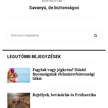
KÖVETKEZŐ CIKK
Savanyú, de biztonságos
S
e
a
S
r
c
E
LEGUTÓBBI BEJEGYZÉSEK
h
f
A
o
Fagylalt vagy jégkrém? Hűsítő
r
finomságaink élelmiszerbiztonsági
R
titkai
:
C
H
Rejtélyek, bevásárlás és Fridzserika