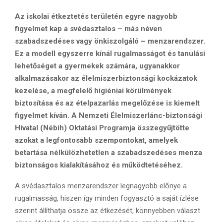
Az iskolai étkeztetés területén egyre nagyobb
figyelmet kap a svédasztalos – más néven
szabadszedéses vagy önkiszolgáló – menzarendszer.
Ez a modell egyszerre kínál rugalmasságot és tanulási
lehetőséget a gyermekek számára, ugyanakkor
alkalmazásakor az élelmiszerbiztonsági kockázatok
kezelése, a megfelelő higiéniai körülmények
biztosítása és az ételpazarlás megelőzése is kiemelt
figyelmet kíván. A Nemzeti Élelmiszerlánc-biztonsági
Hivatal (Nébih) Oktatási Programja összegyűjtötte
azokat a legfontosabb szempontokat, amelyek
betartása nélkülözhetetlen a szabadszedéses menza
biztonságos kialakításához és működtetéséhez.
A svédasztalos menzarendszer legnagyobb előnye a
rugalmasság, hiszen így minden fogyasztó a saját ízlése
szerint állíthatja össze az étkezését, könnyebben választ