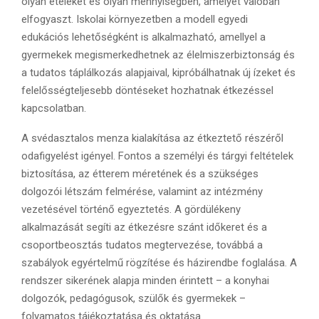
olyan ételeket és olyan mennyiségben, amelyet valóban
elfogyaszt. Iskolai környezetben a modell egyedi
edukációs lehetőségként is alkalmazható, amellyel a
gyermekek megismerkedhetnek az élelmiszerbiztonság és
a tudatos táplálkozás alapjaival, kipróbálhatnak új ízeket és
felelősségteljesebb döntéseket hozhatnak étkezéssel
kapcsolatban.
A svédasztalos menza kialakítása az étkeztető részéről
odafigyelést igényel. Fontos a személyi és tárgyi feltételek
biztosítása, az étterem méretének és a szükséges
dolgozói létszám felmérése, valamint az intézmény
vezetésével történő egyeztetés. A gördülékeny
alkalmazását segíti az étkezésre szánt időkeret és a
csoportbeosztás tudatos megtervezése, továbbá a
szabályok egyértelmű rögzítése és házirendbe foglalása. A
rendszer sikerének alapja minden érintett – a konyhai
dolgozók, pedagógusok, szülők és gyermekek –
folyamatos tájékoztatása és oktatása.