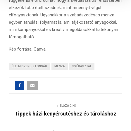
függetlenül előfordulhat, hogy a svédasztalos rendszerben
s
étkezők több ételt szednek, mint amennyit végül
a
elfogyasztanak. Ugyanakkor a szabadszedéses menza
egyben tanulási folyamat is, ami tájékoztató anyagokkal,
mini kampányokkal és kreatív megoldásokkal hatékonyan
támogatható.
Kép forrása: Canva
ÉLELMISZERBIZTONSÁG
MENZA
SVÉDASZTAL
ELŐZŐ CIKK
Tippek házi kenyérsütéshez és tároláshoz